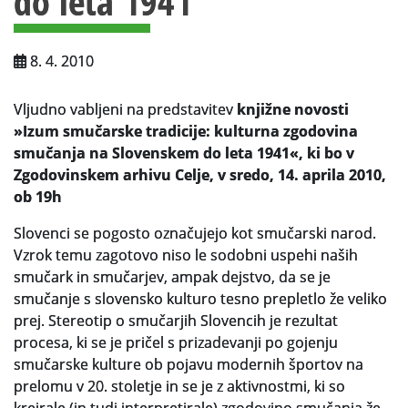
do leta 1941”
Za uporabnike
Vloga za upravne namene
8. 4. 2010
Vloga za čitalnico
Vljudno vabljeni na predstavitev
knjižne novosti
»Izum smučarske tradicije: kulturna zgodovina
Vodnik po fondih in zbirkah
smučanja na Slovenskem do leta 1941«,
ki bo v
VAČ – VIRTUALNA ARHIVSKA ČITALNICA
Zgodovinskem arhivu Celje,
v
sredo, 14. aprila 2010,
ob
19h
Za ustvarjalce
Slovenci se pogosto označujejo kot smučarski narod.
Strokovna usposabljanja za uslužbence
Vzrok temu zagotovo niso le sodobni uspehi naših
smučark in smučarjev, ampak dejstvo, da se je
Gradivo
smučanje s slovensko kulturo tesno prepletlo že veliko
prej. Stereotip o smučarjih Slovencih je rezultat
Register ustvarjalcev
procesa, ki se je pričel s prizadevanji po gojenju
smučarske kulture ob pojavu modernih športov na
Arhivske škatle
prelomu v 20. stoletje in se je z aktivnostmi, ki so
Projekti