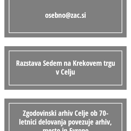
osebno@zac.si
Razstava Sedem na Krekovem trgu
v Celju
Zgodovinski arhiv Celje ob 70-
letnici delovanja povezuje arhiv,
mesto in Evropo