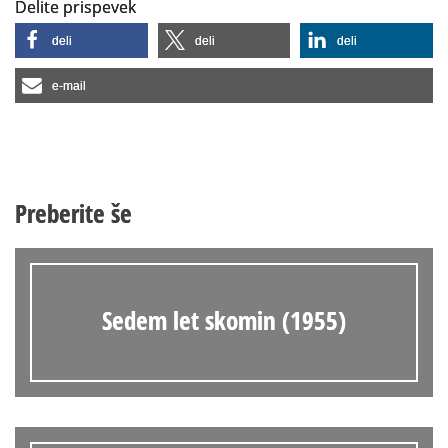
Delite prispevek
deli
deli
deli
e-mail
Preberite še
Sedem let skomin (1955)