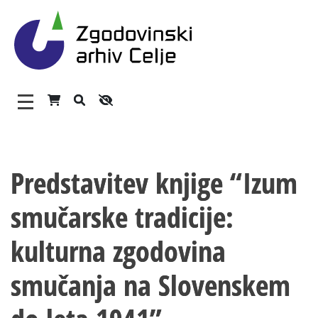
Zgodovinski arhiv Celje – 
Glavni meni
Vsebina strani
O arhivu
Predstavitev knjige “Izum
Zaposleni
smučarske tradicije:
Povezave
Varstvo osebnih podatkov
kulturna zgodovina
Katalog informacij javnega značaja
smučanja na Slovenskem
Zakonodaja