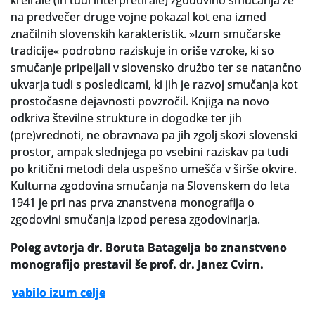
kreirale (in tudi interpretirale) zgodovino smučanja že
na predvečer druge vojne pokazal kot ena izmed
Slovenski elektronski arhiv
značilnih slovenskih karakteristik. »Izum smučarske
tradicije« podrobno raziskuje in oriše vzroke, ki so
Anonimka
smučanje pripeljali v slovensko družbo ter se natančno
ukvarja tudi s posledicami, ki jih je razvoj smučanja kot
Virtualni.ZAC
prostočasne dejavnosti povzročil. Knjiga na novo
odkriva številne strukture in dogodke ter jih
Publikacije
(pre)vrednoti, ne obravnava pa jih zgolj skozi slovenski
prostor, ampak slednjega po vsebini raziskav pa tudi
po kritični metodi dela uspešno umešča v širše okvire.
Kulturna zgodovina smučanja na Slovenskem do leta
1941 je pri nas prva znanstvena monografija o
zgodovini smučanja izpod peresa zgodovinarja.
Poleg avtorja
dr. Boruta Batagelja
bo znanstveno
monografijo prestavil še
prof. dr. Janez Cvirn.
vabilo izum celje