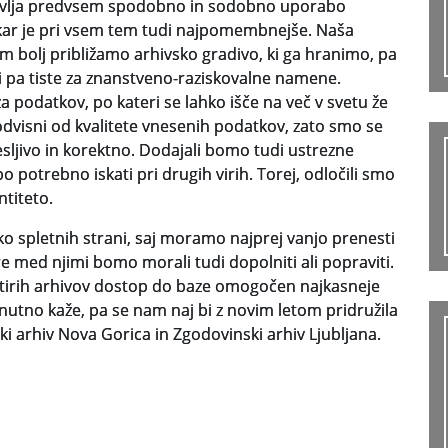
stavlja predvsem spodobno in sodobno uporabo
, kar je pri vsem tem tudi najpomembnejše. Naša
 bolj približamo arhivsko gradivo, ki ga hranimo, pa
i pa tiste za znanstveno-raziskovalne namene.
podatkov, po kateri se lahko išče na več v svetu že
odvisni od kvalitete vnesenih podatkov, zato smo se
nesljivo in korektno. Dodajali bomo tudi ustrezne
potrebno iskati pri drugih virih. Torej, odločili smo
ntiteto.
ko spletnih strani, saj moramo najprej vanjo prenesti
e med njimi bomo morali tudi dopolniti ali popraviti.
štirih arhivov dostop do baze omogočen najkasneje
nutno kaže, pa se nam naj bi z novim letom pridružila
ki arhiv Nova Gorica in Zgodovinski arhiv Ljubljana.