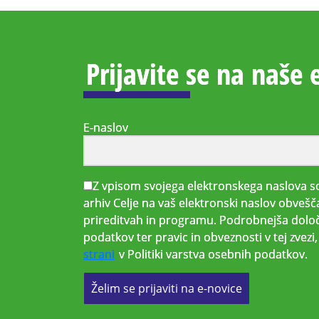
Prijavite se na naše 
E-naslov
Z vpisom svojega elektronskega naslova so
arhiv Celje na vaš elektronski naslov obvešč
prireditvah in programu. Podrobnejša določ
podatkov ter pravic in obveznosti v tej zvez
strani
v Politiki varstva osebnih podatkov.
Želim se prijaviti na e-novice