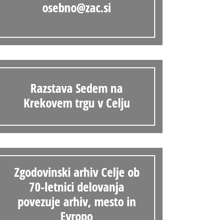
osebno@zac.si
Vloga za čitalnico
Vodnik po fondih in zbirkah
VAČ – VIRTUALNA ARHIVSKA ČITALNICA
Za ustvarjalce
Razstava Sedem na
Strokovna usposabljanja za uslužbence
Krekovem trgu v Celju
Gradivo
Register ustvarjalcev
Arhivske škatle
Zgodovinski arhiv Celje ob
Projekti
70-letnici delovanja
povezuje arhiv, mesto in
Slovenski elektronski arhiv
Evropo