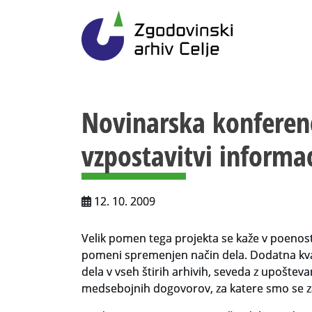
Gl
Zgodovinski arhiv Ce
Vsebina strani
Novinarska konferen
vzpostavitvi informa
12. 10. 2009
Velik pomen tega projekta se kaže v poenost
pomeni spremenjen način dela. Dodatna kvali
dela v vseh štirih arhivih, seveda z upošt
medsebojnih dogovorov, za katere smo se zav