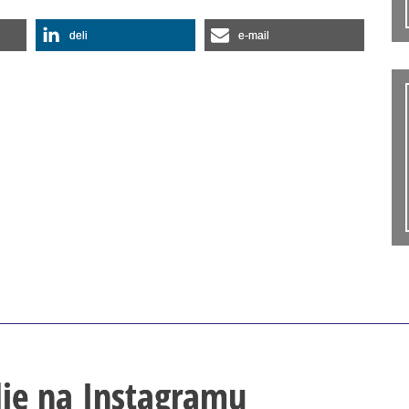
deli
e-mail
lje na Instagramu