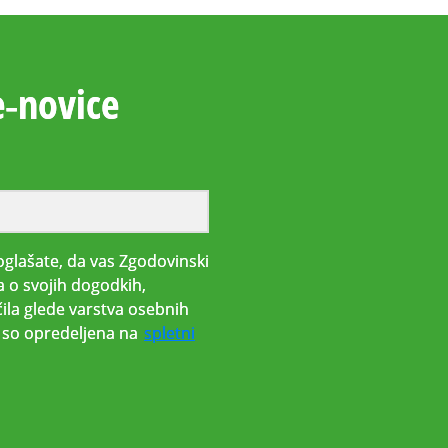
e‑novice
glašate, da vas Zgodovinski
a o svojih dogodkih,
ila glede varstva osebnih
i, so opredeljena na
spletni