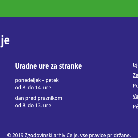
je
Uradne ure za stranke
Iz
Ze
ponedeljek – petek
Po
od 8. do 14. ure
Va
dan pred praznikom
od 8. do 13. ure
Pi
© 2019 Zgodovinski arhiv Celje, vse pravice pridržane.