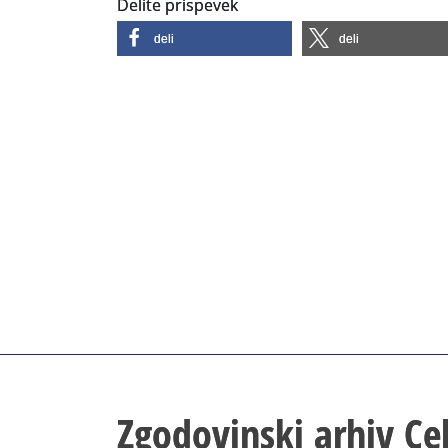
Delite prispevek
deli
deli
Zgodovinski arhiv Ce