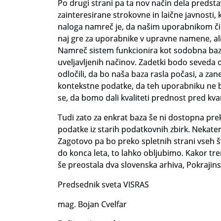
Po drugi strani pa ta nov način dela pred
zainteresirane strokovne in laične javnosti
naloga namreč je, da našim uporabnikom čim
naj gre za uporabnike v upravne namene, al
Namreč sistem funkcionira kot sodobna baza 
uveljavljenih načinov. Zadetki bodo seveda 
odločili, da bo naša baza rasla počasi, a za
kontekstne podatke, da teh uporabniku ne bo 
se, da bomo dali kvaliteti prednost pred kva
Tudi zato za enkrat baza še ni dostopna pre
podatke iz starih podatkovnih zbirk. Nekater
Zagotovo pa bo preko spletnih strani vseh 
do konca leta, to lahko obljubimo. Kakor tre
še preostala dva slovenska arhiva, Pokrajins
Predsednik sveta VISRAS
mag. Bojan Cvelfar