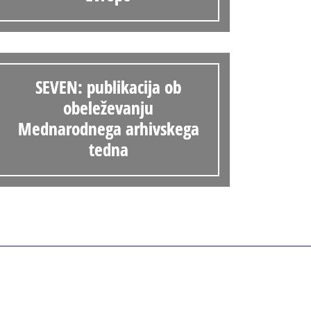
Anonimka
Virtualni.ZAC
Publikacije
SEVEN: publikacija ob
obeleževanju
Mednarodnega arhivskega
tedna