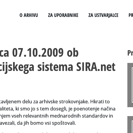
avni meni
lje – Hiša pisanih spominov
O ARHIVU
ZA UPORABNIKE
ZA USTVARJALCE
PR
ZAPOSLENI
VLOGA ZA UPRAVNE NAMENE
STROKOVNA USPOSAB
ca 07.10.2009 ob
P
POVEZAVE
VLOGA ZA ČITALNICO
GRADIVO
cijskega sistema SIRA.net
VARSTVO OSEBNIH PODATKOV
VODNIK PO FONDIH IN ZBIRKAH
REGISTER USTVARJAL
KATALOG INFORMACIJ JAVNEGA ZNAČAJA
VAČ – VIRTUALNA ARHIVSKA ČITALNICA
ARHIVSKE ŠKATLE
ZAKONODAJA
avljenem delu za arhivske strokovnjake. Hkrati to
teta, ki smo jo s tem dosegli, je poenotenje načina
evanjem vseh relevantnih mednarodnih standardov in
ezali, da jih bomo vsi spoštovali.