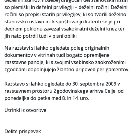
deželnih stanov. Posebej dragocen del stanovskih listin
Za uporabnike
so plemiški in deželni privilegiji – deželni ročini. Deželni
ročini so prepisi starih privilegijev, ki so tvorili deželno
Vloga za upravne namene
stanovsko ustavo in k spoštovanju katerih se je pri
dednem poklonu zavezal vsakokratni deželni knez ter
Vloga za čitalnico
jih nato potrdil tudi v pisni obliki.
Vodnik po fondih in zbirkah
Na razstavi si lahko ogledate poleg originalnih
dokumentov v vitrinah tudi bogato opremljene
VAČ – VIRTUALNA ARHIVSKA ČITALNICA
razstavne panoje, ki s svojimi vsebinsko zaokroženimi
Za ustvarjalce
zgodbami dopolnjujejo žlahtno pripoved per gamentov.
Strokovna usposabljanja za uslužbence
Razstavo si lahko ogledate do 30. septembra 2009 v
razstavnem prostoru Zgodovinskega arhiva Celje, od
Gradivo
ponedeljka do petka med 8. in 14. uro.
Register ustvarjalcev
Utrinki iz otvoritve
Arhivske škatle
Delite prispevek
Projekti