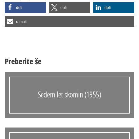
deli
deli
deli
Slovenski elektronski arhiv
e-mail
Anonimka
Virtualni.ZAC
Publikacije
Preberite še
Sedem let skomin (1955)