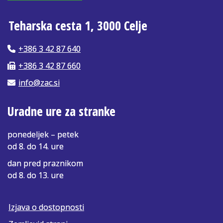
Teharska cesta 1, 3000 Celje
+386 3 42 87 640
+386 3 42 87 660
info@zac.si
Uradne ure za stranke
ponedeljek – petek
od 8. do 14. ure
dan pred praznikom
od 8. do 13. ure
Izjava o dostopnosti