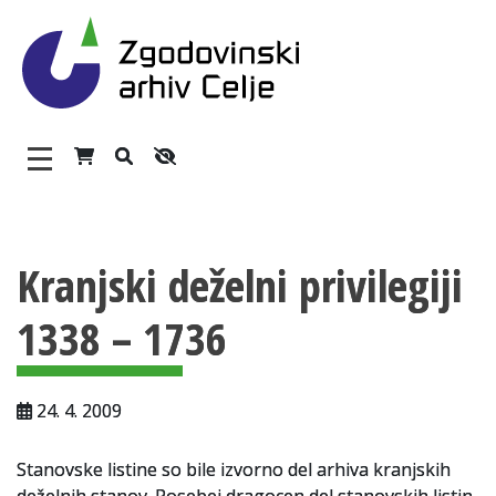
Zgodovinski arhiv Celje – H
Glavni meni
Vsebina strani
O arhivu
Kranjski deželni privilegiji
Zaposleni
1338 – 1736
Povezave
Varstvo osebnih podatkov
24. 4. 2009
Katalog informacij javnega značaja
Zakonodaja
Stanovske listine so bile izvorno del arhiva kranjskih