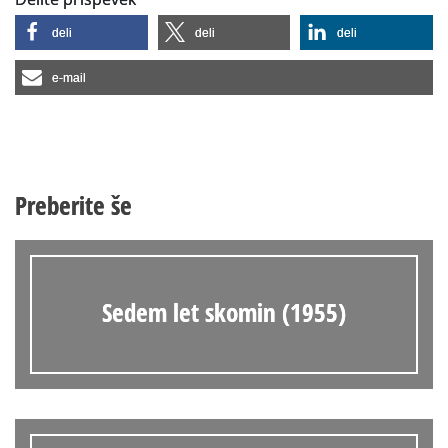
deli
deli
deli
e-mail
Preberite še
Sedem let skomin (1955)