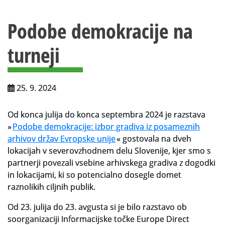
Vsebina strani
Za uporabnike
Podobe demokracije na
Vloga za upravne namene
turneji
Vloga za čitalnico
Vodnik po fondih in zbirkah
25. 9. 2024
VAČ – VIRTUALNA ARHIVSKA ČITALNICA
Od konca julija do konca septembra 2024 je razstava
Za ustvarjalce
»
Podobe demokracije: izbor gradiva iz posameznih
Strokovna usposabljanja za uslužbence
arhivov držav Evropske unije
« gostovala na dveh
lokacijah v severovzhodnem delu Slovenije, kjer smo s
Gradivo
partnerji povezali vsebine arhivskega gradiva z dogodki
in lokacijami, ki so potencialno dosegle domet
Register ustvarjalcev
raznolikih ciljnih publik.
Arhivske škatle
Od 23. julija do 23. avgusta si je bilo razstavo ob
soorganizaciji Informacijske točke Europe Direct
Projekti