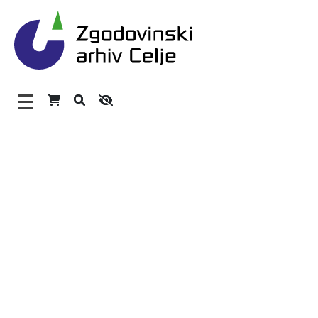
Zgodovinski arhiv Celje – 
Glavni meni
O arhivu
Zaposleni
Povezave
Varstvo osebnih podatkov
Katalog informacij javnega značaja
Zakonodaja