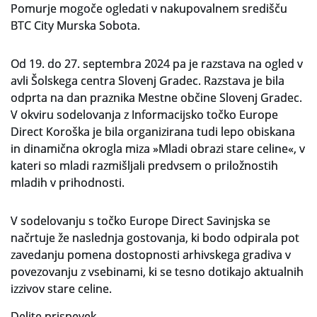
Pomurje mogoče ogledati v nakupovalnem središču
BTC City Murska Sobota.
Slovenski elektronski arhiv
Anonimka
Od 19. do 27. septembra 2024 pa je razstava na ogled v
avli Šolskega centra Slovenj Gradec. Razstava je bila
Virtualni.ZAC
odprta na dan praznika Mestne občine Slovenj Gradec.
V okviru sodelovanja z Informacijsko točko Europe
Publikacije
Direct Koroška je bila organizirana tudi lepo obiskana
in dinamična okrogla miza »Mladi obrazi stare celine«, v
kateri so mladi razmišljali predvsem o priložnostih
mladih v prihodnosti.
V sodelovanju s točko Europe Direct Savinjska se
načrtuje že naslednja gostovanja, ki bodo odpirala pot
zavedanju pomena dostopnosti arhivskega gradiva v
povezovanju z vsebinami, ki se tesno dotikajo aktualnih
izzivov stare celine.
Delite prispevek