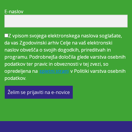
E-naslov
Z vpisom svojega elektronskega naslova soglašate,
da vas Zgodovinski arhiv Celje na vaš elektronski
naslov obvešča o svojih dogodkih, prireditvah in
programu. Podrobnejša določila glede varstva osebnih
podatkov ter pravic in obveznosti v tej zvezi, so
opredeljena na
spletni strani
v Politiki varstva osebnih
podatkov.
Želim se prijaviti na e-novice