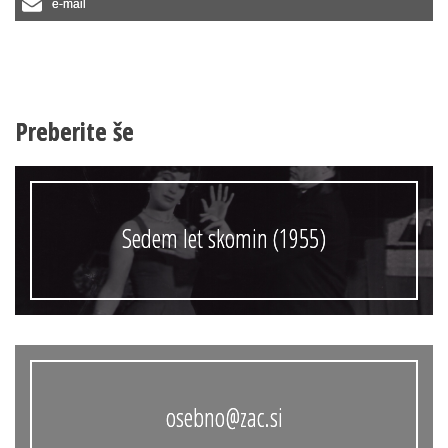
e-mail
Preberite še
Sedem let skomin (1955)
osebno@zac.si