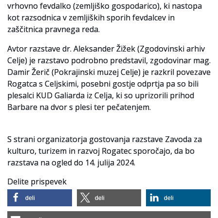
vrhovno fevdalko (zemljiško gospodarico), ki nastopa
kot razsodnica v zemljiških sporih fevdalcev in
Slovenski elektronski arhiv
zaščitnica pravnega reda.
Anonimka
Avtor razstave dr. Aleksander Žižek (Zgodovinski arhiv
Celje) je razstavo podrobno predstavil, zgodovinar mag.
Virtualni.ZAC
Damir Žerič (Pokrajinski muzej Celje) je razkril povezave
Publikacije
Rogatca s Celjskimi, posebni gostje odprtja pa so bili
plesalci KUD Galiarda iz Celja, ki so uprizorili prihod
Barbare na dvor s plesi ter pečatenjem.
S strani organizatorja gostovanja razstave Zavoda za
kulturo, turizem in razvoj Rogatec sporočajo, da bo
razstava na ogled do 14. julija 2024.
Delite prispevek
deli
deli
deli