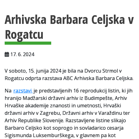
Vsebina strani
Za uporabnike
Arhivska Barbara Celjska v
Vloga za upravne namene
Rogatcu
Vloga za čitalnico
Vodnik po fondih in zbirkah
17. 6. 2024
VAČ – VIRTUALNA ARHIVSKA ČITALNICA
V soboto, 15. junija 2024 je bila na Dvorcu Strmol v
Za ustvarjalce
Rogatcu odprta razstava ABC Arhivska Barbara Celjska.
Strokovna usposabljanja za uslužbence
Na
razstavi
je predstavljenih 16 reprodukcij listin, ki jih
hranijo Madžarski državni arhiv iz Budimpešte, Arhiv
Gradivo
Hrvaške akademije znanosti in umetnosti, Hrvaški
Register ustvarjalcev
državni arhiv v Zagrebu, Državni arhiv v Varaždinu ter
Arhiv Republike Slovenije. Razstavljene listine slikajo
Arhivske škatle
Barbaro Celjsko kot soprogo in sovladarico cesarja
Sigismunda Luksemburškega, v glavnem pa kot
Projekti