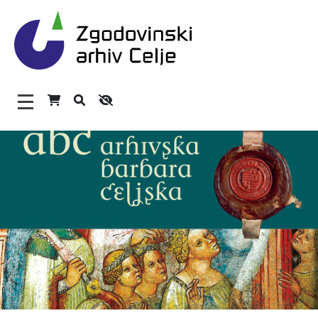
Zgodovinski arhiv Celje – H
Glavni meni
O arhivu
Zaposleni
Povezave
Varstvo osebnih podatkov
Katalog informacij javnega značaja
Zakonodaja