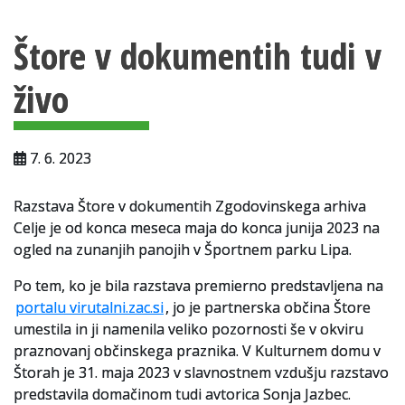
Vsebina strani
Za uporabnike
Štore v dokumentih tudi v
Vloga za upravne namene
živo
Vloga za čitalnico
Vodnik po fondih in zbirkah
7. 6. 2023
VAČ – VIRTUALNA ARHIVSKA ČITALNICA
Razstava Štore v dokumentih Zgodovinskega arhiva
Za ustvarjalce
Celje je od konca meseca maja do konca junija 2023 na
Strokovna usposabljanja za uslužbence
ogled na zunanjih panojih v Športnem parku Lipa.
Po tem, ko je bila razstava premierno predstavljena na
Gradivo
portalu virutalni.zac.si
, jo je partnerska občina Štore
Register ustvarjalcev
umestila in ji namenila veliko pozornosti še v okviru
praznovanj občinskega praznika. V Kulturnem domu v
Arhivske škatle
Štorah je 31. maja 2023 v slavnostnem vzdušju razstavo
predstavila domačinom tudi avtorica Sonja Jazbec.
Projekti