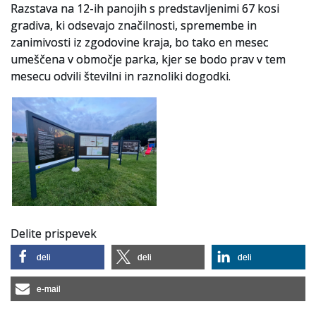
Razstava na 12-ih panojih s predstavljenimi 67 kosi
gradiva, ki odsevajo značilnosti, spremembe in
Slovenski elektronski arhiv
zanimivosti iz zgodovine kraja, bo tako en mesec
Anonimka
umeščena v območje parka, kjer se bodo prav v tem
mesecu odvili številni in raznoliki dogodki.
Virtualni.ZAC
Publikacije
Delite prispevek
deli
deli
deli
e-mail