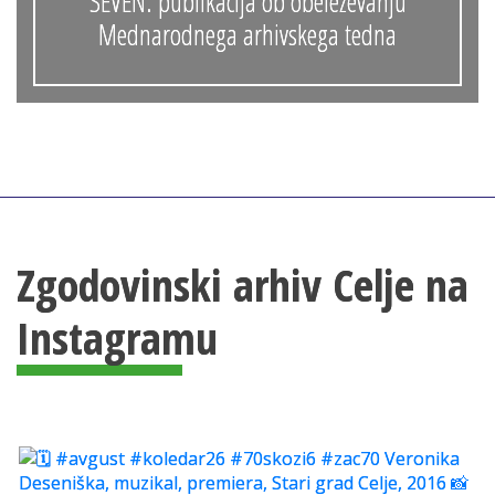
SEVEN: publikacija ob obeleževanju
Mednarodnega arhivskega tedna
Zgodovinski arhiv Celje na
Instagramu