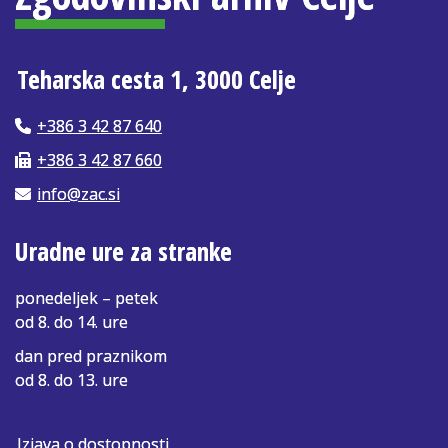
Teharska cesta 1, 3000 Celje
+386 3 42 87 640
+386 3 42 87 660
info@zac.si
Uradne ure za stranke
ponedeljek – petek
od 8. do 14. ure
dan pred praznikom
od 8. do 13. ure
Izjava o dostopnosti