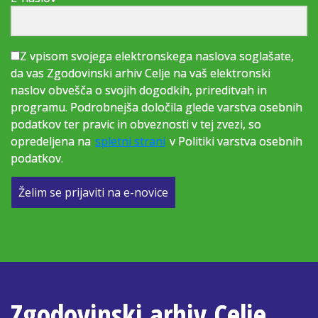
Z vpisom svojega elektronskega naslova soglašate,
da vas Zgodovinski arhiv Celje na vaš elektronski
naslov obvešča o svojih dogodkih, prireditvah in
programu. Podrobnejša določila glede varstva osebnih
podatkov ter pravic in obveznosti v tej zvezi, so
opredeljena na
spletni strani
v Politiki varstva osebnih
podatkov.
Želim se prijaviti na e-novice
Zgodovinski arhiv Celje