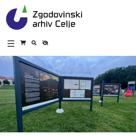
Zgodovinski arhiv Celje – H
Glavni meni
O arhivu
Zaposleni
Povezave
Varstvo osebnih podatkov
Katalog informacij javnega značaja
Zakonodaja