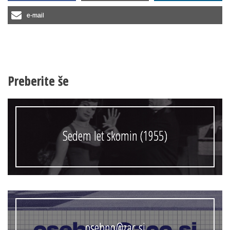
e-mail
Preberite še
Sedem let skomin (1955)
osebno@zac.si