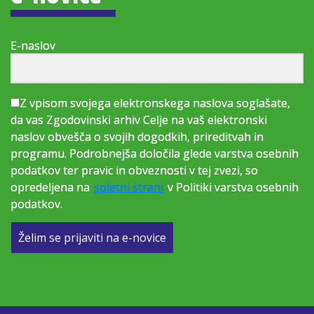
E-naslov
Z vpisom svojega elektronskega naslova soglašate,
da vas Zgodovinski arhiv Celje na vaš elektronski
naslov obvešča o svojih dogodkih, prireditvah in
programu. Podrobnejša določila glede varstva osebnih
podatkov ter pravic in obveznosti v tej zvezi, so
opredeljena na
spletni strani
v Politiki varstva osebnih
podatkov.
Želim se prijaviti na e-novice