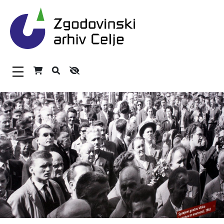
Zgodovinski arhiv Celje – H
Glavni meni
O arhivu
Zaposleni
Povezave
Varstvo osebnih podatkov
Katalog informacij javnega značaja
Zakonodaja