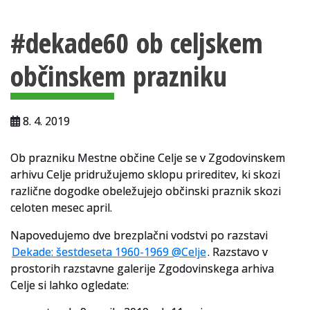
Vsebina strani
Za uporabnike
#dekade60 ob celjskem
Vloga za upravne namene
občinskem prazniku
Vloga za čitalnico
Vodnik po fondih in zbirkah
8. 4. 2019
VAČ – VIRTUALNA ARHIVSKA ČITALNICA
Ob prazniku Mestne občine Celje se v Zgodovinskem
Za ustvarjalce
arhivu Celje pridružujemo sklopu prireditev, ki skozi
Strokovna usposabljanja za uslužbence
različne dogodke obeležujejo občinski praznik skozi
celoten mesec april.
Gradivo
Napovedujemo dve brezplačni vodstvi po razstavi
Register ustvarjalcev
Dekade: šestdeseta 1960-1969 @Celje
. Razstavo v
prostorih razstavne galerije Zgodovinskega arhiva
Arhivske škatle
Celje si lahko ogledate:
Projekti