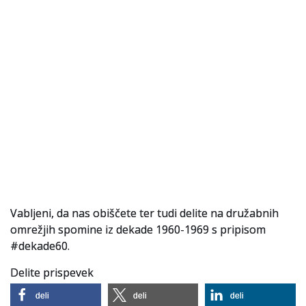
Vabljeni, da nas obiščete ter tudi delite na družabnih
omrežjih spomine iz dekade 1960-1969 s pripisom
#dekade60.
Delite prispevek
deli
deli
deli