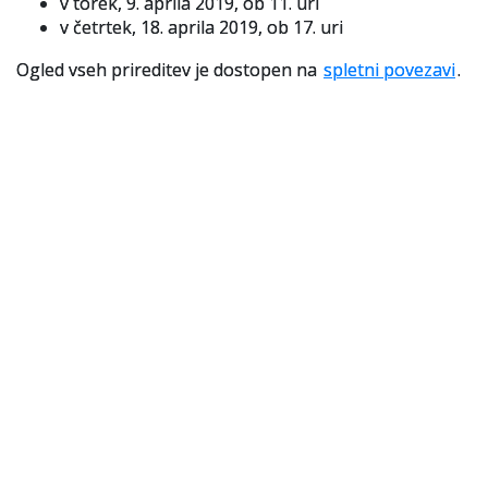
v torek, 9. aprila 2019, ob 11. uri
v četrtek, 18. aprila 2019, ob 17. uri
Slovenski elektronski arhiv
Ogled vseh prireditev je dostopen na
spletni povezavi
.
Anonimka
Virtualni.ZAC
Publikacije