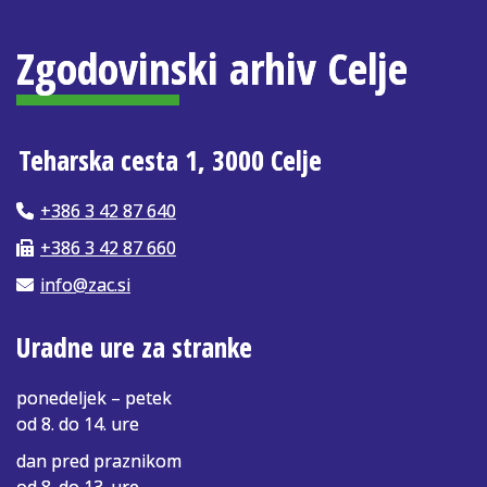
Zgodovinski arhiv Celje
Teharska cesta 1, 3000 Celje
+386 3 42 87 640
+386 3 42 87 660
info@zac.si
Uradne ure za stranke
ponedeljek – petek
od 8. do 14. ure
dan pred praznikom
od 8. do 13. ure