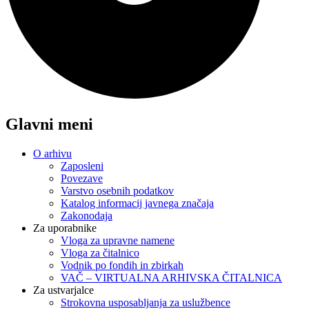
Glavni meni
O arhivu
Zaposleni
Povezave
Varstvo osebnih podatkov
Katalog informacij javnega značaja
Zakonodaja
Za uporabnike
Vloga za upravne namene
Vloga za čitalnico
Vodnik po fondih in zbirkah
VAČ – VIRTUALNA ARHIVSKA ČITALNICA
Za ustvarjalce
Strokovna usposabljanja za uslužbence