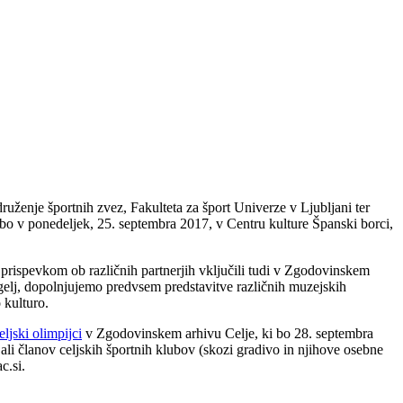
uženje športnih zvez, Fakulteta za šport Univerze v Ljubljani ter
o v ponedeljek, 25. septembra 2017, v Centru kulture Španski borci,
prispevkom ob različnih partnerjih vključili tudi v Zgodovinskem
gelj, dopolnjujemo predvsem predstavitve različnih muzejskih
 kulturo.
eljski olimpijci
v Zgodovinskem arhivu Celje, ki bo 28. septembra
li članov celjskih športnih klubov (skozi gradivo in njihove osebne
c.si.