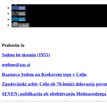
deli
deli
deli
e-mail
Preberite še
Sedem let skomin (1955)
osebno@zac.si
Razstava Sedem na Krekovem trgu v Celju
Zgodovinski arhiv Celje ob 70-letnici delovanja pove
SEVEN: publikacija ob obeleževanju Mednarodnega 