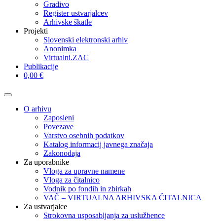
Gradivo
Register ustvarjalcev
Arhivske škatle
Projekti
Slovenski elektronski arhiv
Anonimka
Virtualni.ZAC
Publikacije
0,00 €
O arhivu
Zaposleni
Povezave
Varstvo osebnih podatkov
Katalog informacij javnega značaja
Zakonodaja
Za uporabnike
Vloga za upravne namene
Vloga za čitalnico
Vodnik po fondih in zbirkah
VAČ – VIRTUALNA ARHIVSKA ČITALNICA
Za ustvarjalce
Strokovna usposabljanja za uslužbence