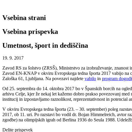
Vsebina strani
Vsebina prispevka
Umetnost, šport in dediščina
19. 9. 2017
Zavod RS za šolstvo (ZRSŠ), Ministrstvo za izobraževanje, znanost in 
Zavod EN-KNAP v okviru Evropskega tedna športa 2017 vabijo na celod
Zaloška 61, Ljubljana. Na povezavi najdete
vabilo
in
program dogod
Od 25. septembra do 14. oktobra 2017 bo v Španskih borcih na ogled t
arhivu Celje, kjer že nekaj let kažemo dobro prakso povezovanj med n
institucij in izpostavljamo raznolikost, reprezentativnost in potencial
V okviru Evropskega tedna športa (23. – 30. september) poleg razstav
2017, ob 11. uri. Po razstavi bo vodil dr. Bojan Himmelreich, avtor 
zgodbe) na olimpijskih igrah od Berlina 1936 do Seula 1988. Udeležb
Delite prispevek