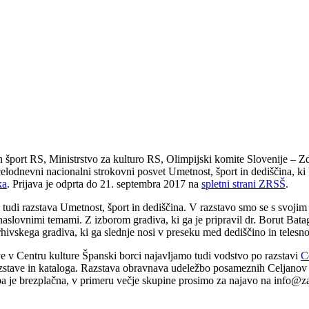
šport RS, Ministrstvo za kulturo RS, Olimpijski komite Slovenije – Zdr
nevni nacionalni strokovni posvet Umetnost, šport in dediščina, ki b
ka
. Prijava je odprta do 21. septembra 2017 na
spletni strani ZRSŠ
.
udi razstava Umetnost, šport in dediščina. V razstavo smo se s svojim 
aslovnimi temami. Z izborom gradiva, ki ga je pripravil dr. Borut Bata
 arhivskega gradiva, ki ga slednje nosi v preseku med dediščino in telesno
e v Centru kulture Španski borci najavljamo tudi vodstvo po razstavi
C
razstave in kataloga. Razstava obravnava udeležbo posameznih Celjanov a
a je brezplačna, v primeru večje skupine prosimo za najavo na info@za