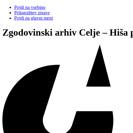
Pojdi na vsebino
Prilagoditev pisave
Pojdi na glavni meni
Zgodovinski arhiv Celje – Hiša