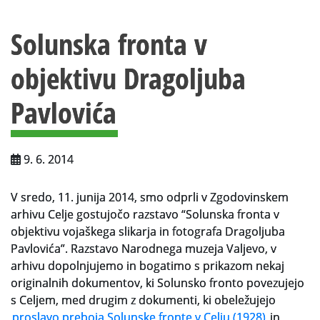
Vsebina strani
Za uporabnike
Solunska fronta v
Vloga za upravne namene
objektivu Dragoljuba
Vloga za čitalnico
Pavlovića
Vodnik po fondih in zbirkah
VAČ – VIRTUALNA ARHIVSKA ČITALNICA
9. 6. 2014
Za ustvarjalce
Strokovna usposabljanja za uslužbence
V sredo, 11. junija 2014, smo odprli v Zgodovinskem
arhivu Celje gostujočo razstavo “Solunska fronta v
Gradivo
objektivu vojaškega slikarja in fotografa Dragoljuba
Pavlovića”. Razstavo Narodnega muzeja Valjevo, v
Register ustvarjalcev
arhivu dopolnjujemo in bogatimo s prikazom nekaj
originalnih dokumentov, ki Solunsko fronto povezujejo
Arhivske škatle
s Celjem, med drugim z dokumenti, ki obeležujejo
proslavo preboja Solunske fronte v Celju (1928)
in
Projekti