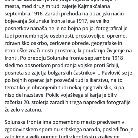
mesta, med drugim tudi zajetje Kajmakčalana
septembra 1916. Zaradi prehoda na pozicijski način
bojevanja Solunske fronte leta 1917, se veliko
posnetkov nanaša ne le na bojna polja, fotografiral je
tudi pomembnejše osebnosti, prostovoljce, opremo,
zdravniško oskrbo, cerkvene obrede, geografske in
etnološke značilnosti prostora, ki poudarijo življenje na
fronti. Po preboju Solunske fronte septembra 1918
sledimo posnetkom prodiranja vojske proti Srbiji,
posneta so zajetja bolgarskih častnikov … Pavlović se je
po bojnih operacijah posvečal tudi slikarstvu, na to
tematiko je ohranjenih tudi nekaj njegovih slik, ki pa
niso del razstave. Poklic vojaškega slikarja je bil v
začetku 20. stoletja zaradi hitrega napredka fotografije
že zelo v zatonu.
Solunska fronta ima pomembno mesto predvsem v
zgodovinskem spominu srbskega naroda, posledično je
zato imela velik pomen tudi v kontekstu kraljevine