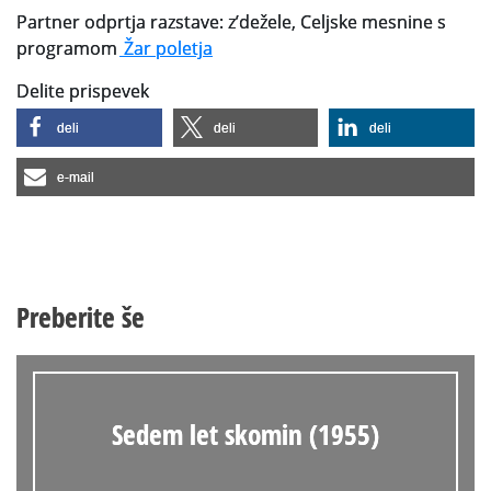
Partner odprtja razstave: z’dežele, Celjske mesnine s
programom
Žar poletja
Delite prispevek
deli
deli
deli
e-mail
Preberite še
Sedem let skomin (1955)