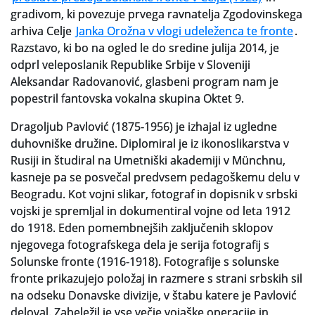
gradivom, ki povezuje prvega ravnatelja Zgodovinskega
Slovenski elektronski arhiv
arhiva Celje
Janka Orožna v vlogi udeleženca te fronte
.
Razstavo, ki bo na ogled le do sredine julija 2014, je
Anonimka
odprl veleposlanik Republike Srbije v Sloveniji
Aleksandar Radovanović, glasbeni program nam je
Virtualni.ZAC
popestril fantovska vokalna skupina Oktet 9.
Publikacije
Dragoljub Pavlović (1875-1956) je izhajal iz ugledne
duhovniške družine. Diplomiral je iz ikonoslikarstva v
Rusiji in študiral na Umetniški akademiji v Münchnu,
kasneje pa se posvečal predvsem pedagoškemu delu v
Beogradu. Kot vojni slikar, fotograf in dopisnik v srbski
vojski je spremljal in dokumentiral vojne od leta 1912
do 1918. Eden pomembnejših zaključenih sklopov
njegovega fotografskega dela je serija fotografij s
Solunske fronte (1916-1918). Fotografije s solunske
fronte prikazujejo položaj in razmere s strani srbskih sil
na odseku Donavske divizije, v štabu katere je Pavlović
deloval. Zabeležil je vse večje vojaške operacije in