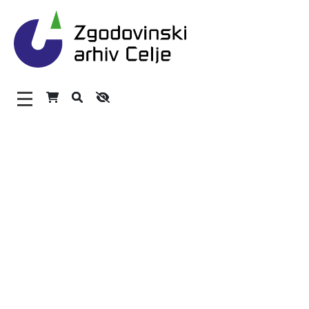
Zgodovinski arhiv Celje – 
Glavni meni
O arhivu
Zaposleni
Povezave
Varstvo osebnih podatkov
Katalog informacij javnega značaja
Zakonodaja