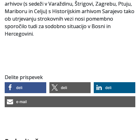
arhivov (s sedeži v Varaždinu, Štrigovi, Zagrebu, Ptuju,
Mariboru in Celju) s Historijskim arhivom Sarajevo tako
ob utrjevanju strokovnih vezi nosi pomembno
sporočilo tudi za sodobno situacijo v Bosni in
Hercegovini.
Delite prispevek
deli
deli
deli
e-mail