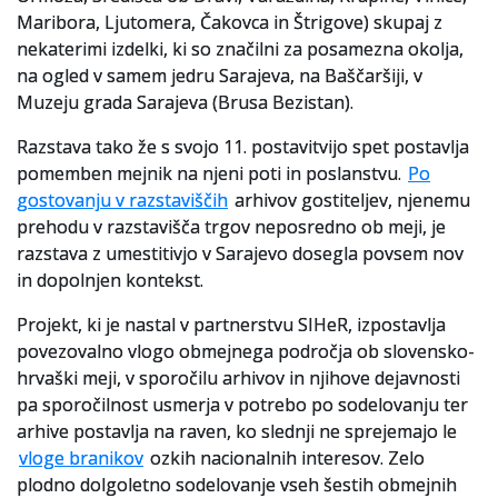
Maribora, Ljutomera, Čakovca in Štrigove) skupaj z
Slovenski elektronski arhiv
nekaterimi izdelki, ki so značilni za posamezna okolja,
na ogled v samem jedru Sarajeva, na Baščaršiji, v
Anonimka
Muzeju grada Sarajeva (Brusa Bezistan).
Virtualni.ZAC
Razstava tako že s svojo 11. postavitvijo spet postavlja
pomemben mejnik na njeni poti in poslanstvu.
Po
Publikacije
gostovanju v razstaviščih
arhivov gostiteljev, njenemu
prehodu v razstavišča trgov neposredno ob meji, je
razstava z umestitivjo v Sarajevo dosegla povsem nov
in dopolnjen kontekst.
Projekt, ki je nastal v partnerstvu SIHeR, izpostavlja
povezovalno vlogo obmejnega področja ob slovensko-
hrvaški meji, v sporočilu arhivov in njihove dejavnosti
pa sporočilnost usmerja v potrebo po sodelovanju ter
arhive postavlja na raven, ko slednji ne sprejemajo le
vloge branikov
ozkih nacionalnih interesov. Zelo
plodno dolgoletno sodelovanje vseh šestih obmejnih