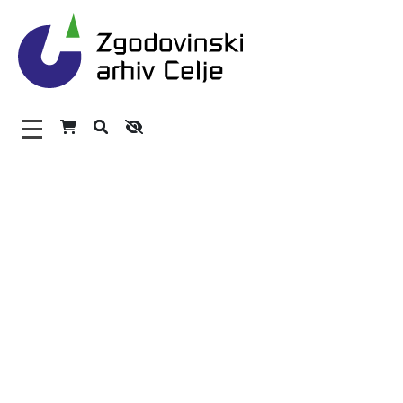
Zgodovinski arhiv Celje – H
Glavni meni
O arhivu
Zaposleni
Povezave
Varstvo osebnih podatkov
Katalog informacij javnega značaja
Zakonodaja