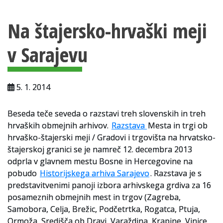
Vsebina strani
Za uporabnike
Na štajersko-hrvaški meji
Vloga za upravne namene
v Sarajevu
Vloga za čitalnico
Vodnik po fondih in zbirkah
5. 1. 2014
VAČ – VIRTUALNA ARHIVSKA ČITALNICA
Beseda teče seveda o razstavi treh slovenskih in treh
Za ustvarjalce
hrvaških obmejnih arhivov.
Razstava
Mesta in trgi ob
Strokovna usposabljanja za uslužbence
hrvaško-štajerski meji / Gradovi i trgovišta na hrvatsko-
štajerskoj granici se je namreč 12. decembra 2013
Gradivo
odprla v glavnem mestu Bosne in Hercegovine na
pobudo
Historijskega arhiva Sarajevo
. Razstava je s
Register ustvarjalcev
predstavitvenimi panoji izbora arhivskega grdiva za 16
posameznih obmejnih mest in trgov (Zagreba,
Arhivske škatle
Samobora, Celja, Brežic, Podčetrtka, Rogatca, Ptuja,
Ormoža, Središča ob Dravi, Varaždina, Krapine, Vinice,
Projekti