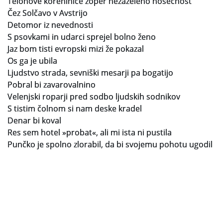
Telohove koreninice zoper nezaželeno nosečnost
Čez Solčavo v Avstrijo
Detomor iz nevednosti
S psovkami in udarci sprejel bolno ženo
Jaz bom tisti evropski mizi že pokazal
Os ga je ubila
Ljudstvo strada, sevniški mesarji pa bogatijo
Pobral bi zavarovalnino
Velenjski roparji pred sodbo ljudskih sodnikov
S tistim čolnom si nam deske kradel
Denar bi koval
Res sem hotel »probat«, ali mi ista ni pustila
Punčko je spolno zlorabil, da bi svojemu pohotu ugodil