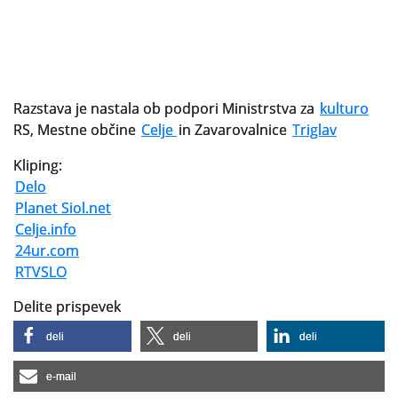
Razstava je nastala ob podpori Ministrstva za
kulturo
RS, Mestne občine
Celje
in Zavarovalnice
Triglav
Kliping:
Delo
Planet Siol.net
Celje.info
24ur.com
RTVSLO
Delite prispevek
deli
deli
deli
e-mail