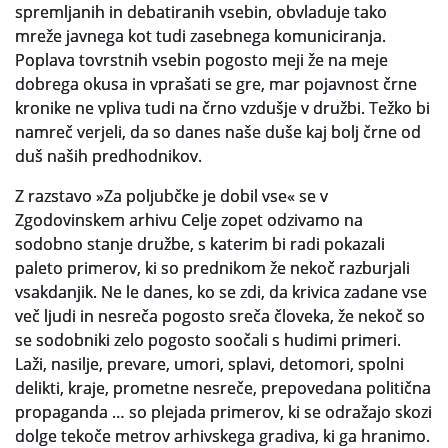
spremljanih in debatiranih vsebin, obvladuje tako
mreže javnega kot tudi zasebnega komuniciranja.
Slovenski elektronski arhiv
Poplava tovrstnih vsebin pogosto meji že na meje
Anonimka
dobrega okusa in vprašati se gre, mar pojavnost črne
kronike ne vpliva tudi na črno vzdušje v družbi. Težko bi
Virtualni.ZAC
namreč verjeli, da so danes naše duše kaj bolj črne od
duš naših predhodnikov.
Publikacije
Z razstavo »Za poljubčke je dobil vse« se v
Zgodovinskem arhivu Celje zopet odzivamo na
sodobno stanje družbe, s katerim bi radi pokazali
paleto primerov, ki so prednikom že nekoč razburjali
vsakdanjik. Ne le danes, ko se zdi, da krivica zadane vse
več ljudi in nesreča pogosto sreča človeka, že nekoč so
se sodobniki zelo pogosto soočali s hudimi primeri.
Laži, nasilje, prevare, umori, splavi, detomori, spolni
delikti, kraje, prometne nesreče, prepovedana politična
propaganda … so plejada primerov, ki se odražajo skozi
dolge tekoče metrov arhivskega gradiva, ki ga hranimo.