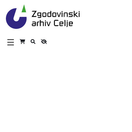
Zgodovinski arhiv Celje – 
Glavni meni
O arhivu
Zaposleni
Povezave
Varstvo osebnih podatkov
Katalog informacij javnega značaja
Zakonodaja