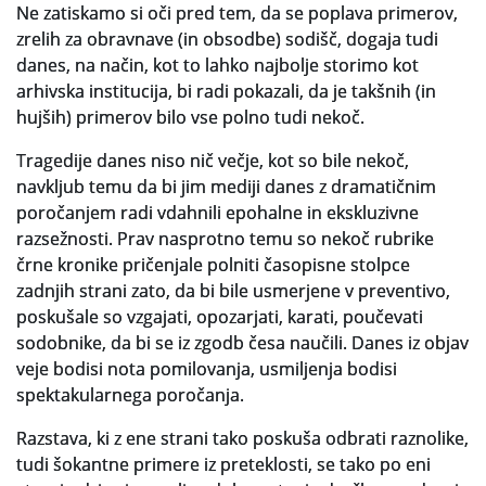
Ne zatiskamo si oči pred tem, da se poplava primerov,
zrelih za obravnave (in obsodbe) sodišč, dogaja tudi
danes, na način, kot to lahko najbolje storimo kot
arhivska institucija, bi radi pokazali, da je takšnih (in
hujših) primerov bilo vse polno tudi nekoč.
Tragedije danes niso nič večje, kot so bile nekoč,
navkljub temu da bi jim mediji danes z dramatičnim
poročanjem radi vdahnili epohalne in ekskluzivne
razsežnosti. Prav nasprotno temu so nekoč rubrike
črne kronike pričenjale polniti časopisne stolpce
zadnjih strani zato, da bi bile usmerjene v preventivo,
poskušale so vzgajati, opozarjati, karati, poučevati
sodobnike, da bi se iz zgodb česa naučili. Danes iz objav
veje bodisi nota pomilovanja, usmiljenja bodisi
spektakularnega poročanja.
Razstava, ki z ene strani tako poskuša odbrati raznolike,
tudi šokantne primere iz preteklosti, se tako po eni