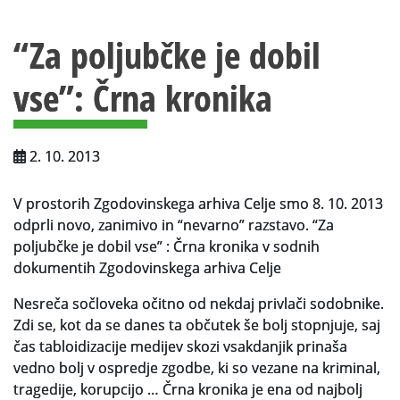
Vsebina strani
Za uporabnike
“Za poljubčke je dobil
Vloga za upravne namene
vse”: Črna kronika
Vloga za čitalnico
Vodnik po fondih in zbirkah
2. 10. 2013
VAČ – VIRTUALNA ARHIVSKA ČITALNICA
V prostorih Zgodovinskega arhiva Celje smo 8. 10. 2013
Za ustvarjalce
odprli novo, zanimivo in “nevarno” razstavo. “Za
Strokovna usposabljanja za uslužbence
poljubčke je dobil vse” : Črna kronika v sodnih
dokumentih Zgodovinskega arhiva Celje
Gradivo
Nesreča sočloveka očitno od nekdaj privlači sodobnike.
Register ustvarjalcev
Zdi se, kot da se danes ta občutek še bolj stopnjuje, saj
čas tabloidizacije medijev skozi vsakdanjik prinaša
Arhivske škatle
vedno bolj v ospredje zgodbe, ki so vezane na kriminal,
tragedije, korupcijo … Črna kronika je ena od najbolj
Projekti