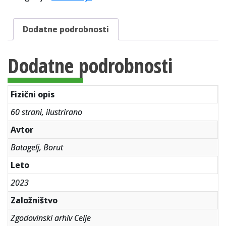
razvoja
cestnega
kolesarstva
Dodatne podrobnosti
v
Celju
Dodatne podrobnosti
količina
Fizični opis
60 strani, ilustrirano
Avtor
Batagelj, Borut
Leto
2023
Založništvo
Zgodovinski arhiv Celje