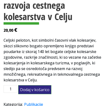
razvoja cestnega
Slovenski elektronski arhiv
kolesarstva v Celju
Anonimka
€
Virtualni.ZAC
20,00
Publikacije
Celjski peloton, kot simbolni časovni vlak kolesarjev,
skozi slikovno bogato opremljeno knjigo predstavi
poudarke iz skoraj 140 let bogate celjske kolesarske
zgodovine, razkrije značilnosti, ki so vezane na začetke
kolesarjenja in kolesarskega turizma, v poglavjih, ki
sledijo pa se osredotoča predvsem na razvoj
množičnega, rekreativnega in tekmovalnega cestnega
kolesarstva v Celju.
Celjski
Dodaj v košarico
peloton
:
etape
Kategorija:
Publikacije