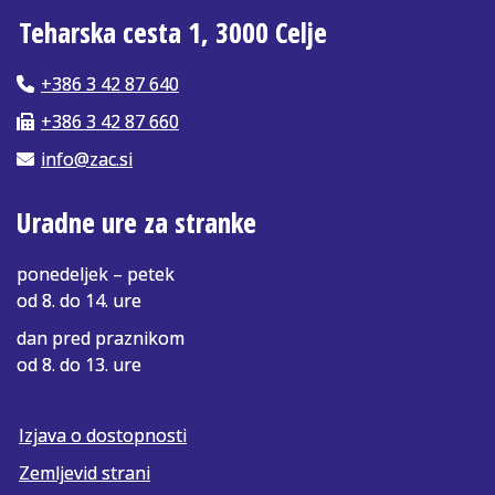
Teharska cesta 1, 3000 Celje
+386 3 42 87 640
+386 3 42 87 660
info@zac.si
Uradne ure za stranke
ponedeljek – petek
od 8. do 14. ure
dan pred praznikom
od 8. do 13. ure
Izjava o dostopnosti
Zemljevid strani