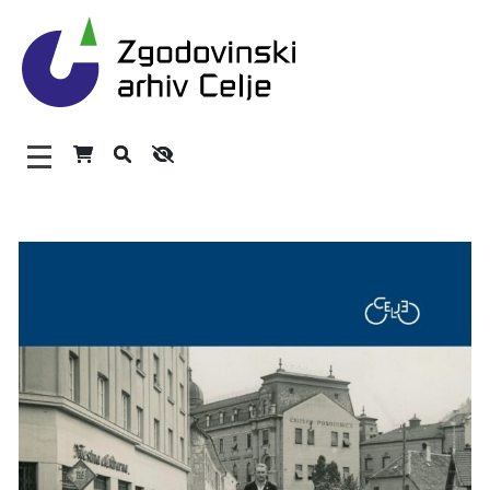
Zgodovinski arhiv Celje – H
Glavni meni
O arhivu
Zaposleni
Povezave
Varstvo osebnih podatkov
Katalog informacij javnega značaja
Zakonodaja