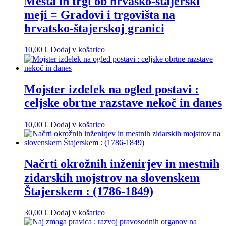
Mesta in trgi ob hrvaško-štajerski
meji = Gradovi i trgovišta na
hrvatsko-štajerskoj granici
10,00
€
Dodaj v košarico
Mojster izdelek na ogled postavi :
celjske obrtne razstave nekoč in danes
10,00
€
Dodaj v košarico
Načrti okrožnih inženirjev in mestnih
zidarskih mojstrov na slovenskem
Štajerskem : (1786-1849)
30,00
€
Dodaj v košarico