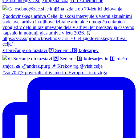
👉 osebno@zac.si je knjižna izdaja ob 70-letnici de
⏯️ Srečanje ob razstavi 7️⃣ Sedem : 6️⃣ kolesarjev
#zac70 👉 povezali arhiv, mesto, Evropo… in raztrga