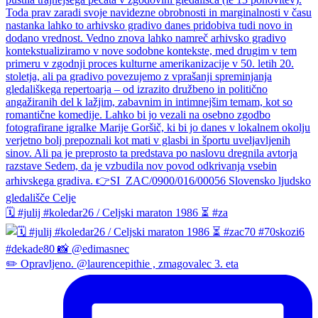
🗓️ #julij #koledar26 / Celjski maraton 1986 ⏳ #za
✏️ Opravljeno. @laurencepithie , zmagovalec 3. eta