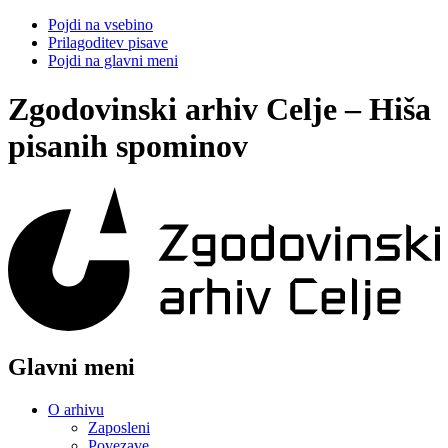
Pojdi na vsebino
Prilagoditev pisave
Pojdi na glavni meni
Zgodovinski arhiv Celje – Hiša
pisanih spominov
Glavni meni
O arhivu
Zaposleni
Povezave