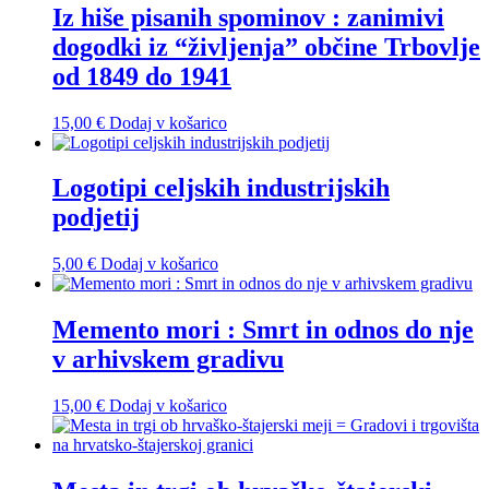
Iz hiše pisanih spominov : zanimivi
dogodki iz “življenja” občine Trbovlje
od 1849 do 1941
15,00
€
Dodaj v košarico
Logotipi celjskih industrijskih
podjetij
5,00
€
Dodaj v košarico
Memento mori : Smrt in odnos do nje
v arhivskem gradivu
15,00
€
Dodaj v košarico