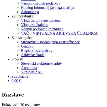
Varstvo osebnih podatkov
Katalog informacij javnega značaja
Zakonodaja
Za uporabnike
Vloga za upravne namene
Vloga za čitalnico
Vodnik po fondih in zbirkah
VAČ – VIRTUALNA ARHIVSKA ČITALNICA
Za ustvarjalce
Strokovna usposabljanja za uslužbence
Gradivo
Register ustvarjalcev
Arhivske škatle
Projekti
Slovenski elektronski arhiv
Anonimka
Virtualni.ZAC
Publikacije
0,00 €
Razstave
Prikaz vseh 30 rezultatov