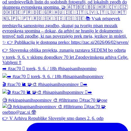
➡️ #zac70 🫆 torek, 9. 6. / 18h #hisapisanihspomino
🎬 #zac70 🐌 🧩🎨 #hisapisanihspominov 🫆➡️
🧐 #ekipapisanihspominov 🎨 #filtriramo 🫆#zac70 🧩ose
👉 V Arhivu Republike Slovenije smo danes 2. 6. odp