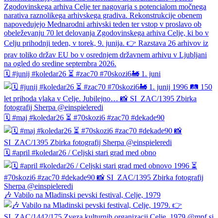
🗓️ #junij #koledar26 ⏳ #zac70 #70skozi6🚂 1. juni
🗓️ #maj #koledar26 ⏳ #70skozi6 #zac70 #dekade90
🗓️ #april #koledar26 / Celjski stari grad med obno
🎶 Vabilo na Mladinski pevski festival, Celje, 1979