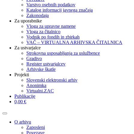
Varstvo osebnih podatkov
Katalog informacij javnega značaja
Zakonodaja
Za uporabnike
Vloga za upravne namene
Vloga za čitalnico
Vodnik po fondih in zbirkah
VAČ – VIRTUALNA ARHIVSKA ČITALNICA
Za ustvarjalce
Strokovna usposabljanja za uslužbence
Gradivo
Register ustvarjalcev
Arhivske škatle
Projekti
Slovenski elektronski arhiv
Anonimka
Virtualni.ZAC
Publikacije
0,00 €
O arhivu
Zaposleni
Povezave