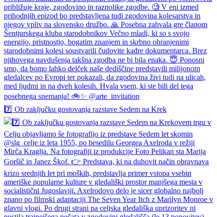
7️⃣ Ob zaključku gostovanja razstave Sedem na Krek