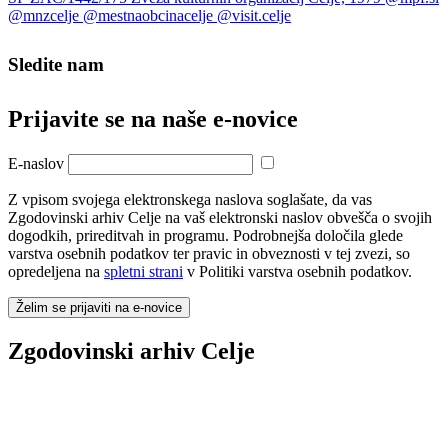
Sledite nam
Prijavite se na naše e‑novice
E-naslov
Z vpisom svojega elektronskega naslova soglašate, da vas
Zgodovinski arhiv Celje na vaš elektronski naslov obvešča o svojih
dogodkih, prireditvah in programu. Podrobnejša določila glede
varstva osebnih podatkov ter pravic in obveznosti v tej zvezi, so
opredeljena na
spletni strani
v Politiki varstva osebnih podatkov.
Želim se prijaviti na e-novice
Zgodovinski arhiv Celje
Teharska cesta 1, 3000 Celje
+386 3 42 87 640