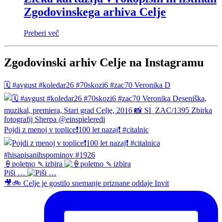
Zgodovinskega arhiva Celje
Preberi več
Zgodovinski arhiv Celje na Instagramu
🗓️ #avgust #koledar26 #70skozi6 #zac70 Veronika D
Pojdi z menoj v toplice❗️100 let nazaj❗️ #citalnic
🍦poletno 🍡izbira
Piši …
🎥🚲 Celje je gostilo snemanje priznane oddaje Invit