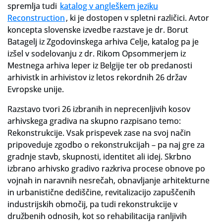
spremlja tudi
katalog v angleškem jeziku
Reconstruction
, ki je dostopen v spletni različici. Avtor
Slovenski elektronski arhiv
koncepta slovenske izvedbe razstave je dr. Borut
Anonimka
Batagelj iz Zgodovinskega arhiva Celje, katalog pa je
izšel v sodelovanju z dr. Rikom Opsommerjem iz
Virtualni.ZAC
Mestnega arhiva Ieper iz Belgije ter ob predanosti
arhivistk in arhivistov iz letos rekordnih 26 držav
Publikacije
Evropske unije.
Razstavo tvori 26 izbranih in neprecenljivih kosov
arhivskega gradiva na skupno razpisano temo:
Rekonstrukcije. Vsak prispevek zase na svoj način
pripoveduje zgodbo o rekonstrukcijah – pa naj gre za
gradnje stavb, skupnosti, identitet ali idej. Skrbno
izbrano arhivsko gradivo razkriva procese obnove po
vojnah in naravnih nesrečah, obnavljanje arhitekturne
in urbanistične dediščine, revitalizacijo zapuščenih
industrijskih območij, pa tudi rekonstrukcije v
družbenih odnosih, kot so rehabilitacija ranljivih