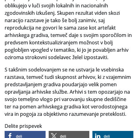
oblikujejo v luči svojih lokalnih in nacionalnih
zgodovinskih izkušenj. Skupen rezultat viden skozi
naracijo razstave je tako še bolj zanimiv, saj
reprodukcija ne govori le sama zase kot artefakt
arhivskega gradiva, temveč daje s svojim sporočilom in
predvsem kontekstualiziranjem možnost v bolj
poglobljen vpogled v tematiko, ki jo je povabljen arhiv
oziroma strokovni sodelavec želel izpostaviti.
S takšnim sodelovanjem se ne ustvarja le vsebinska
razstava, temveč tudi skupnost arhivov, ki z vzajemnim
predstavljanjem gradiva poudarjajo velik pomen
opravljanja arhivske službe. Arhivi s tem opozarjajo na
svojo temeljno vlogo pri varovanju skupne dediščine
ter na pomen arhivskega gradiva kot verodostojnega
vira in pogoja za objektivno razumevanje preteklosti.
Delite prispevek
deli
deli
deli