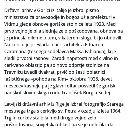
Državni arhiv v Gorici iz Italije je izbral pismo
ministrstva za pravosodje in bogoslužje prefekturi v
Vidmu glede obnove goriške stolnice leta 1923. Med
prvo vojno je bila slednja zelo poškodovana, obnova pa
je prinesla dileme o tem, v katerem slogu bi jo obnovili.
Na koncu je prevladal načrt arhitekta Edoarda
Caramana (tesnega sodelavca Maksa Fabianija), ki je
sledil prvotni zasnovi. Zaradi napetosti med civilno in
cerkveno oblastjo pa so novo odprtje stolnice na
Travniku izvedli dvakrat, prvič ob šesti obletnici
fašističnega »pohoda na Rim« oktobra 1928, devet
mesecev kasneje pa je glavni oltar posvetil še goriški
nadškof slovenskega rodu Frančišek Borgia Sedej.
Latvijski državni arhiv iz Rige je izbral fotografijo Starega
mestnega trga s cerkvijo sv. Petra v ozadju iz leta 1964.
Trg in cerkev sta bila med drugo vojno zelo
poškodovana, sovjetska oblast pa se je odločila, da