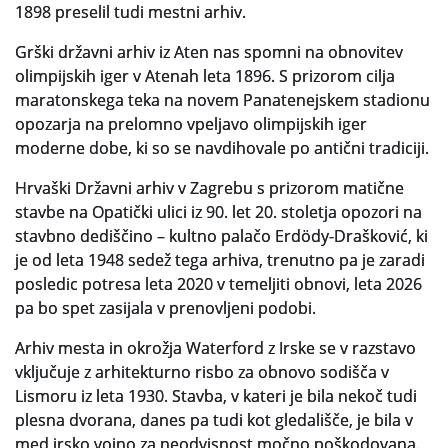
1898 preselil tudi mestni arhiv.
Grški državni arhiv iz Aten nas spomni na obnovitev
olimpijskih iger v Atenah leta 1896. S prizorom cilja
maratonskega teka na novem Panatenejskem stadionu
opozarja na prelomno vpeljavo olimpijskih iger
moderne dobe, ki so se navdihovale po antični tradiciji.
Hrvaški Državni arhiv v Zagrebu s prizorom matične
stavbe na Opatički ulici iz 90. let 20. stoletja opozori na
stavbno dediščino – kultno palačo Erdödy-Drašković, ki
je od leta 1948 sedež tega arhiva, trenutno pa je zaradi
posledic potresa leta 2020 v temeljiti obnovi, leta 2026
pa bo spet zasijala v prenovljeni podobi.
Arhiv mesta in okrožja Waterford z Irske se v razstavo
vključuje z arhitekturno risbo za obnovo sodišča v
Lismoru iz leta 1930. Stavba, v kateri je bila nekoč tudi
plesna dvorana, danes pa tudi kot gledališče, je bila v
med irsko vojno za neodvisnost močno poškodovana.