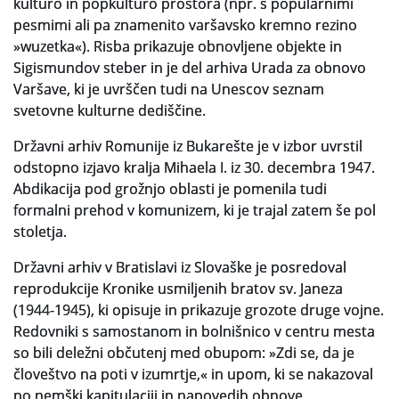
kulturo in popkulturo prostora (npr. s popularnimi
pesmimi ali pa znamenito varšavsko kremno rezino
»wuzetka«). Risba prikazuje obnovljene objekte in
Sigismundov steber in je del arhiva Urada za obnovo
Varšave, ki je uvrščen tudi na Unescov seznam
svetovne kulturne dediščine.
Državni arhiv Romunije iz Bukarešte je v izbor uvrstil
odstopno izjavo kralja Mihaela I. iz 30. decembra 1947.
Abdikacija pod grožnjo oblasti je pomenila tudi
formalni prehod v komunizem, ki je trajal zatem še pol
stoletja.
Državni arhiv v Bratislavi iz Slovaške je posredoval
reprodukcije Kronike usmiljenih bratov sv. Janeza
(1944-1945), ki opisuje in prikazuje grozote druge vojne.
Redovniki s samostanom in bolnišnico v centru mesta
so bili deležni občutenj med obupom: »Zdi se, da je
človeštvo na poti v izumrtje,« in upom, ki se nakazoval
po nemški kapitulaciji in napovedih obnove.