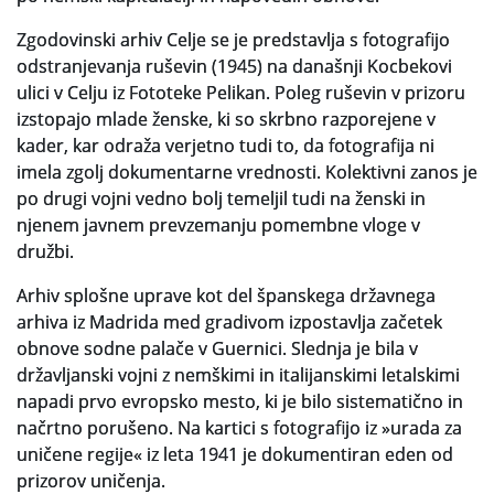
Zgodovinski arhiv Celje se je predstavlja s fotografijo
odstranjevanja ruševin (1945) na današnji Kocbekovi
ulici v Celju iz Fototeke Pelikan. Poleg ruševin v prizoru
izstopajo mlade ženske, ki so skrbno razporejene v
kader, kar odraža verjetno tudi to, da fotografija ni
imela zgolj dokumentarne vrednosti. Kolektivni zanos je
po drugi vojni vedno bolj temeljil tudi na ženski in
njenem javnem prevzemanju pomembne vloge v
družbi.
Arhiv splošne uprave kot del španskega državnega
arhiva iz Madrida med gradivom izpostavlja začetek
obnove sodne palače v Guernici. Slednja je bila v
državljanski vojni z nemškimi in italijanskimi letalskimi
napadi prvo evropsko mesto, ki je bilo sistematično in
načrtno porušeno. Na kartici s fotografijo iz »urada za
uničene regije« iz leta 1941 je dokumentiran eden od
prizorov uničenja.