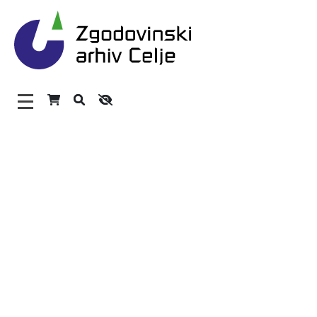
Zgodovinski arhiv Celje – 
Glavni meni
O arhivu
Zaposleni
Povezave
Varstvo osebnih podatkov
Katalog informacij javnega značaja
Zakonodaja