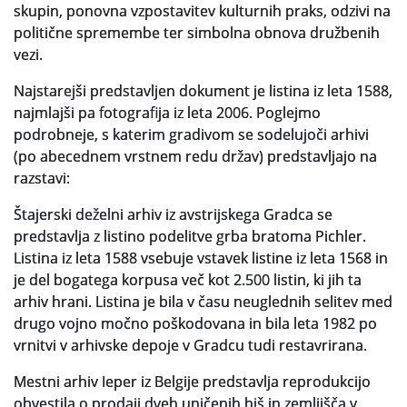
skupin, ponovna vzpostavitev kulturnih praks, odzivi na
politične spremembe ter simbolna obnova družbenih
vezi.
Najstarejši predstavljen dokument je listina iz leta 1588,
najmlajši pa fotografija iz leta 2006. Poglejmo
podrobneje, s katerim gradivom se sodelujoči arhivi
(po abecednem vrstnem redu držav) predstavljajo na
razstavi:
Štajerski deželni arhiv iz avstrijskega Gradca se
predstavlja z listino podelitve grba bratoma Pichler.
Listina iz leta 1588 vsebuje vstavek listine iz leta 1568 in
je del bogatega korpusa več kot 2.500 listin, ki jih ta
arhiv hrani. Listina je bila v času neuglednih selitev med
drugo vojno močno poškodovana in bila leta 1982 po
vrnitvi v arhivske depoje v Gradcu tudi restavrirana.
Mestni arhiv Ieper iz Belgije predstavlja reprodukcijo
obvestila o prodaji dveh uničenih hiš in zemljišča v