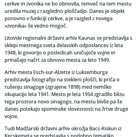
cerkve in zvonika ne bo obnovila, temveč na tem mestu
uredila muzej z razgledno ploščadjo. Danes je objekt
ponovno v funkciji cerkve, a je razgled z novega
»zvonika« še vedno mogoč.
Litovski regionalni državni arhiv Kaunas se predstavlja s
sklepi mestnega sveta delavskih odposlancev iz leta
1948, ki govorijo o posledicah uničujoče vojne in
prinašajo načrt za obnovo mesta za leto 1949.
Arhiv mesta Esch-sur-Alzette iz Luksemburga
predstavlja fotografijo na stekleni plošči, ki priča o
rušenju sinagoge (zgrajene 1898) med nemško
okupacijo leta 1941. Mesto je leta 1954 zgradilo blizu
tega prostora novo sinagogo, na mestu bivše pa še
danes potekajo spominske slovesnosti na žrtve druge
vojne.
Tudi Madžarski državni arhiv okrožja Bacs-Kiskun iz
Kecskemeta se predstavlja s podobno tematiko,