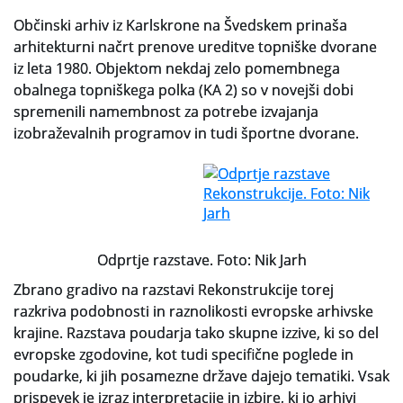
Občinski arhiv iz Karlskrone na Švedskem prinaša
arhitekturni načrt prenove ureditve topniške dvorane
iz leta 1980. Objektom nekdaj zelo pomembnega
obalnega topniškega polka (KA 2) so v novejši dobi
spremenili namembnost za potrebe izvajanja
izobraževalnih programov in tudi športne dvorane.
Odprtje razstave. Foto: Nik Jarh
Zbrano gradivo na razstavi Rekonstrukcije torej
razkriva podobnosti in raznolikosti evropske arhivske
krajine. Razstava poudarja tako skupne izzive, ki so del
evropske zgodovine, kot tudi specifične poglede in
poudarke, ki jih posamezne države dajejo tematiki. Vsak
prispevek je izraz interpretacije in izbire, ki jo arhivi