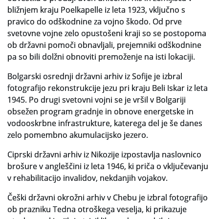
bližnjem kraju Poelkapelle iz leta 1923, vključno s
pravico do odškodnine za vojno škodo. Od prve
svetovne vojne zelo opustošeni kraji so se postopoma
ob državni pomoči obnavljali, prejemniki odškodnine
pa so bili dolžni obnoviti premoženje na isti lokaciji.
Bolgarski osrednji državni arhiv iz Sofije je izbral
fotografijo rekonstrukcije jezu pri kraju Beli Iskar iz leta
1945. Po drugi svetovni vojni se je vršil v Bolgariji
obsežen program gradnje in obnove energetske in
vodooskrbne infrastrukture, katerega del je še danes
zelo pomembno akumulacijsko jezero.
Ciprski državni arhiv iz Nikozije izpostavlja naslovnico
brošure v angleščini iz leta 1946, ki priča o vključevanju
v rehabilitacijo invalidov, nekdanjih vojakov.
Češki državni okrožni arhiv v Chebu je izbral fotografijo
ob prazniku Tedna otroškega veselja, ki prikazuje