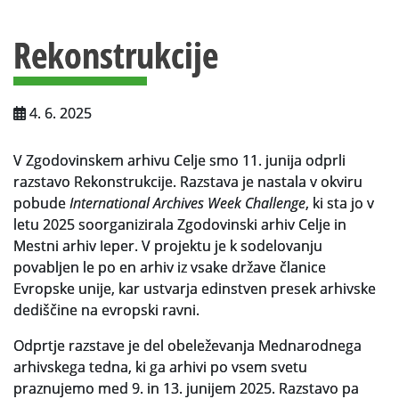
Vsebina strani
Za uporabnike
Rekonstrukcije
Vloga za upravne namene
Vloga za čitalnico
4. 6. 2025
Vodnik po fondih in zbirkah
V Zgodovinskem arhivu Celje smo 11. junija odprli
VAČ – VIRTUALNA ARHIVSKA ČITALNICA
razstavo Rekonstrukcije. Razstava je nastala v okviru
pobude
International Archives Week Challenge
, ki sta jo v
Za ustvarjalce
letu 2025 soorganizirala Zgodovinski arhiv Celje in
Strokovna usposabljanja za uslužbence
Mestni arhiv Ieper. V projektu je k sodelovanju
povabljen le po en arhiv iz vsake države članice
Gradivo
Evropske unije, kar ustvarja edinstven presek arhivske
dediščine na evropski ravni.
Register ustvarjalcev
Odprtje razstave je del obeleževanja Mednarodnega
Arhivske škatle
arhivskega tedna, ki ga arhivi po vsem svetu
praznujemo med 9. in 13. junijem 2025. Razstavo pa
Projekti