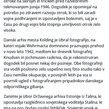
otroke na skirojih in triciklih pred razvedrilnim
tekmovanjem junija 1946. Dogodek je opominjal na
potrebo po zdravem razvoju otrok, ki so bili zaradi
vojne podhranjeni in izpostavljeni boleznim, saj je v
času po drugi vojni bila stopnja umrljivosti otrok zelo
visoka.
Danski arhiv mesta Kolding je izbral fotografijo, na
kateri vojaki Wehrmacta domnevno praznujejo prehod
v novo leto 1942, medtem ko dnevnik fotografinj
Knudsen in Jochmusen razkriva, da je rekonstruiran
dogodek bil posnet nekaj dni pozneje. Obe fotografinji
sta vodili poslovno zelo uspešno svoj foto studio tako v
času nemške okupacije, v povojnih letih pa sta si
povrnili ugled s fotografiranjem pripadnikov danskega
odporniškega gibanja.
Zanimiv je izbor Državnega arhiva Estonije iz Talina, ki
izpostavlja razglednico sovjetskega voditelja Stalina, ki
ima na nos dodan risalni žebljiček. Sovjetski vojak je