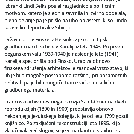
izbranki Lindi Selks poslal razglednico s političnim
motivom, katero je slednja zavrnila in izvirno dodelala,
njeno dejanje pa je prišlo na uho oblastem, ki so Lindo
kazensko deportirali v Sibirijo.
Državni arhiv Finske iz Helsinkov je izbral tipski
gradbeni načrt za hiše v Kareliji iz leta 1943. Po prvem
begunskem valu 1939-1940 je naslednje leto (1941)
Karelija spet prišla pod Finsko. Urad za obnovo
finskega združenja arhitektov je zasnoval vrsto stavb, ki
jih je bilo mogoče postopoma razširiti, pri posameznih
rešitvah pa je bilo mogoče tudi izračunati količino
gradbenega materiala.
Francoski arhiv mestnega okrožja Saint-Omer na dveh
reprodukcijah (1890 in 1900) predstavlja obnovo
nekdanjega jezuitskega kolegija, ki je od leta 1799 gostil
knjižnico. Po zaključeni rekonstrukciji leta 1895, ki je
vključevala več slogov, se je v markantno stavbo leta