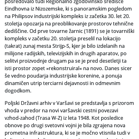
posredovalo tudi Regionalno zgodovinsko središče
Eindhovna iz Nizozemske, ki s panoramskim pogledom
na Philipsov industrijski kompleks iz začetka 30. let 20.
stoletja opozarja na preoblikovanje prostorov tehnične
dediščine. Od prve tovarne žarnic (1891) se je tovarniški
kompleks v začetku 20. stoletja preselil na lokacijo
(takrat) zunaj mesta Strijp-S, kjer je bilo izdelanih na
milijone radijskih, televizijskih in drugih aparatov, po
selitvi proizvodnje drugam pa se je pred desetletji ta
isti prostor zopet »rekonstruiral« na novo. Danes sicer
še vedno poudarja industrijske korenine, a ponuja
dinamičen utrip terciarni dejavnosti in odmevnim
dogodkom.
Poljski Državni arhiv v Varšavi se predstavlja s prizorom
vhoda v predor na novi varšavski cestni povezavi
vzhod-zahod (Trasa W-Z) iz leta 1948. Kot posledice
obnove po drugi svetovni vojni je bila zgrajena nova
prometna infrastruktura, ki se je močno vtisnila tudi v