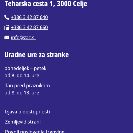
Teharska cesta 1, 3000 Celje
+386 3 42 87 640
+386 3 42 87 660
info@zac.si
Uradne ure za stranke
ponedeljek – petek
od 8. do 14. ure
dan pred praznikom
od 8. do 13. ure
Izjava o dostopnosti
Zemljevid strani
Pogoji poslovanja trgovine