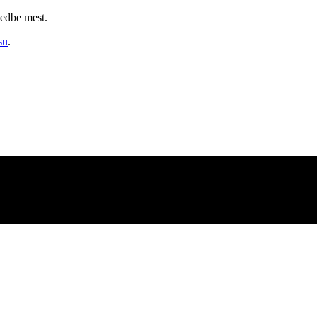
sedbe mest.
su
.