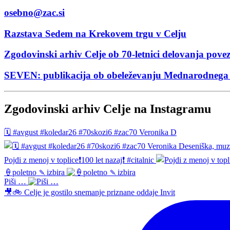
osebno@zac.si
Razstava Sedem na Krekovem trgu v Celju
Zgodovinski arhiv Celje ob 70-letnici delovanja pove
SEVEN: publikacija ob obeleževanju Mednarodnega 
Zgodovinski arhiv Celje na Instagramu
🗓️ #avgust #koledar26 #70skozi6 #zac70 Veronika D
Pojdi z menoj v toplice❗️100 let nazaj❗️ #citalnic
🍦poletno 🍡izbira
Piši …
🎥🚲 Celje je gostilo snemanje priznane oddaje Invit