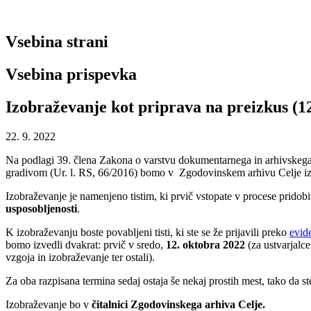
Vsebina strani
Vsebina prispevka
Izobraževanje kot priprava na preizkus (12.
22. 9. 2022
Na podlagi 39. člena Zakona o varstvu dokumentarnega in arhivskega g
gradivom (Ur. l. RS, 66/2016) bomo v Zgodovinskem arhivu Celje
i
Izobraževanje je namenjeno tistim, ki prvič vstopate v procese prido
usposobljenosti
.
K izobraževanju boste povabljeni tisti, ki ste se že prijavili preko
evid
bomo izvedli dvakrat: prvič v sredo,
12. oktobra 2022
(za ustvarjalce
vzgoja in izobraževanje ter ostali).
Za oba razpisana termina sedaj ostaja še nekaj prostih mest, tako da ste
Izobraževanje bo v
čitalnici Zgodovinskega arhiva Celje.