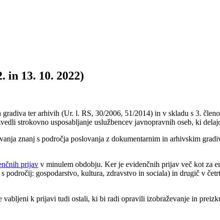
 in 13. 10. 2022)
radiva ter arhivih (Ur. l. RS, 30/2006, 51/2014) in v skladu s 3. čle
zvedli strokovno usposabljanje uslužbencev javnopravnih oseb, ki del
bivanja znanj s področja poslovanja z dokumentarnim in arhivskim gradi
enčnih prijav
v minulem obdobju. Ker je evidenčnih prijav več kot za en
 s področij: gospodarstvo, kultura, zdravstvo in sociala) in drugič v četr
 vabljeni k prijavi tudi ostali, ki bi radi opravili izobraževanje in prei