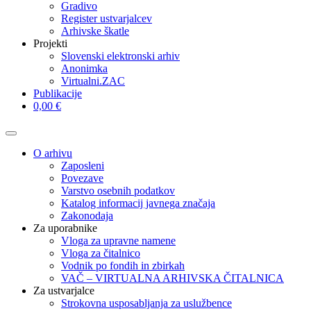
Gradivo
Register ustvarjalcev
Arhivske škatle
Projekti
Slovenski elektronski arhiv
Anonimka
Virtualni.ZAC
Publikacije
0,00 €
O arhivu
Zaposleni
Povezave
Varstvo osebnih podatkov
Katalog informacij javnega značaja
Zakonodaja
Za uporabnike
Vloga za upravne namene
Vloga za čitalnico
Vodnik po fondih in zbirkah
VAČ – VIRTUALNA ARHIVSKA ČITALNICA
Za ustvarjalce
Strokovna usposabljanja za uslužbence