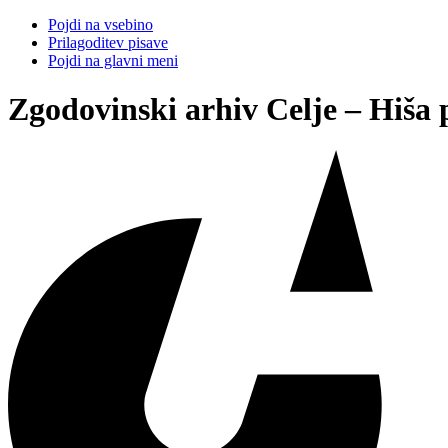
Pojdi na vsebino
Prilagoditev pisave
Pojdi na glavni meni
Zgodovinski arhiv Celje – Hiša