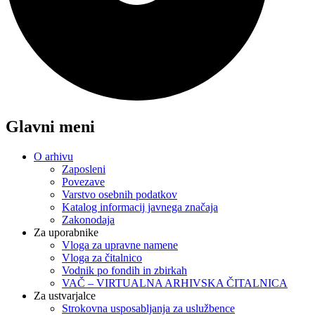
Glavni meni
O arhivu
Zaposleni
Povezave
Varstvo osebnih podatkov
Katalog informacij javnega značaja
Zakonodaja
Za uporabnike
Vloga za upravne namene
Vloga za čitalnico
Vodnik po fondih in zbirkah
VAČ – VIRTUALNA ARHIVSKA ČITALNICA
Za ustvarjalce
Strokovna usposabljanja za uslužbence