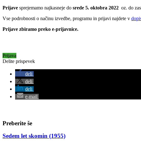
Prijave
sprejemamo najkasneje do
srede 5
. oktobra 2022
oz. do za
Vse podrobnosti o načinu izvedbe, programu in prijavi najdete v
dopi
Prijave zbiramo preko e-prijavnice.
Prijava
Delite prispevek
deli
deli
deli
e-mail
Preberite še
Sedem let skomin (1955)