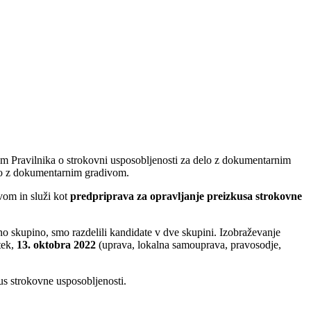
nom Pravilnika o strokovni usposobljenosti za delo z dokumentarnim
ajo z dokumentarnim gradivom.
vom in služi kot
predpriprava za opravljanje preizkusa strokovne
o skupino, smo razdelili kandidate v dve skupini. Izobraževanje
tek,
13. oktobra 2022
(uprava, lokalna samouprava, pravosodje,
zkus strokovne usposobljenosti.