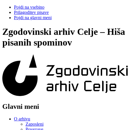
Pojdi na vsebino
Prilagoditev pisave
Pojdi na glavni meni
Zgodovinski arhiv Celje – Hiša
pisanih spominov
Glavni meni
O arhivu
Zaposleni
Povezave