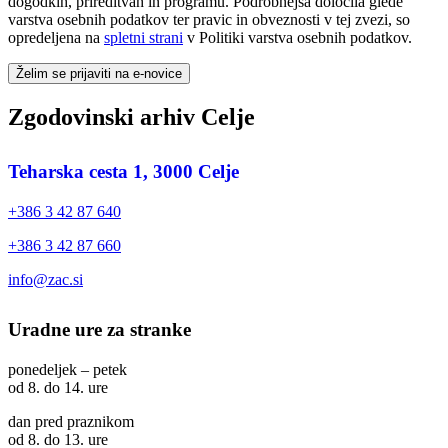
dogodkih, prireditvah in programu. Podrobnejša določila glede
varstva osebnih podatkov ter pravic in obveznosti v tej zvezi, so
opredeljena na
spletni strani
v Politiki varstva osebnih podatkov.
Želim se prijaviti na e-novice
Zgodovinski arhiv Celje
Teharska cesta 1, 3000 Celje
+386 3 42 87 640
+386 3 42 87 660
info@zac.si
Uradne ure za stranke
ponedeljek – petek
od 8. do 14. ure
dan pred praznikom
od 8. do 13. ure