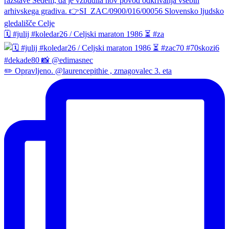
🗓️ #julij #koledar26 / Celjski maraton 1986 ⏳ #za
✏️ Opravljeno. @laurencepithie , zmagovalec 3. eta