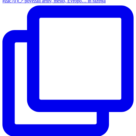
#zac70 👉 povezali arhiv, mesto, Evropo… in raztrga