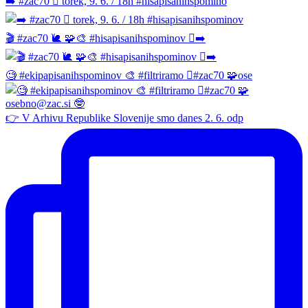
➡️ #zac70 🫆 torek, 9. 6. / 18h #hisapisanihspomino
🎬 #zac70 🐌 🧩🎨 #hisapisanihspominov 🫆➡️
🧐 #ekipapisanihspominov 🎨 #filtriramo 🫆#zac70 🧩ose
👉 V Arhivu Republike Slovenije smo danes 2. 6. odp