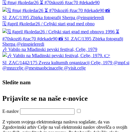
🗓️ #maj #koledar26 ⏳ #70skozi6 #zac70 #dekade90
🗓️ #april #koledar26 / Celjski stari grad med obno
🎶 Vabilo na Mladinski pevski festival, Celje, 1979
Sledite nam
Prijavite se na naše e‑novice
E-naslov
Z vpisom svojega elektronskega naslova soglašate, da vas
Zgodovinski arhiv Celje na vaš elektronski naslov obvešča o svojih