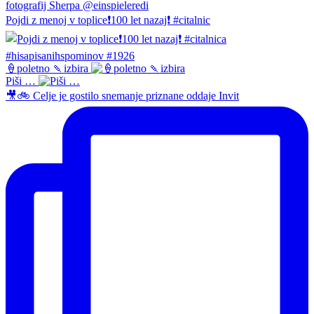
Pojdi z menoj v toplice❗️100 let nazaj❗️ #citalnic
🍦poletno 🍡izbira
Piši …
🎥🚲 Celje je gostilo snemanje priznane oddaje Invit