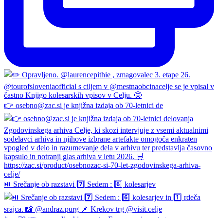
👉 osebno@zac.si je knjižna izdaja ob 70-letnici de
⏯️ Srečanje ob razstavi 7️⃣ Sedem : 6️⃣ kolesarjev