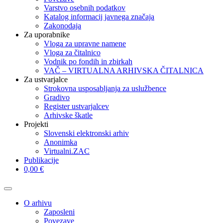
Varstvo osebnih podatkov
Katalog informacij javnega značaja
Zakonodaja
Za uporabnike
Vloga za upravne namene
Vloga za čitalnico
Vodnik po fondih in zbirkah
VAČ – VIRTUALNA ARHIVSKA ČITALNICA
Za ustvarjalce
Strokovna usposabljanja za uslužbence
Gradivo
Register ustvarjalcev
Arhivske škatle
Projekti
Slovenski elektronski arhiv
Anonimka
Virtualni.ZAC
Publikacije
0,00 €
O arhivu
Zaposleni
Povezave