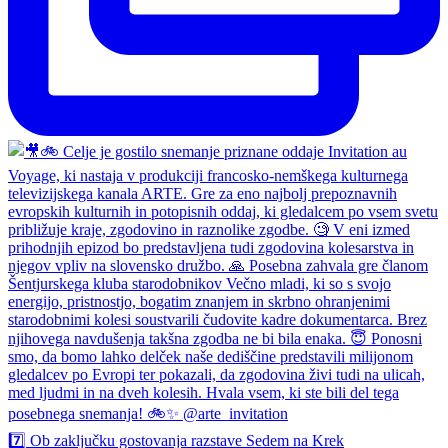
7️⃣ Ob zaključku gostovanja razstave Sedem na Krek