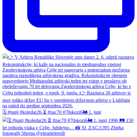
🗓️ #junij #koledar26 ⏳ #zac70 #70skozi6🚂 1. juni