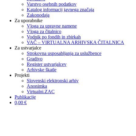
Varstvo osebnih podatkov
Katalog informacij javnega značaja
Zakonodaja
Za uporabnike
Vloga za upravne namene
Vloga za čitalnico
Vodnik po fondih in zbirkah
VAČ – VIRTUALNA ARHIVSKA ČITALNICA
Za ustvarjalce
Strokovna usposabljanja za uslužbence
Gradivo
Register ustvarjalcev
Arhivske škatle
Projekti
Slovenski elektronski arhiv
Anonimka
Virtualni.ZAC
Publikacije
0,00 €