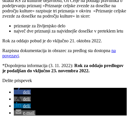
sklada RS za kulturne dejavnosti, OI Celje na podlagi pravilnika o
podeljevanju priznanj »Priznanje celjske zvezde za dosežke na
področju kulture« razpisuje tri priznanja v okviru »Priznanje celjske
zvezde za dosežke na področju kulture« in sicer:
priznanje za življenjsko delo
največ dve priznanji za najvidnejše dosežke v preteklem letu
Rok za oddajo pobud je do vključno 21. oktobra 2022.
Razpisna dokumentacija in obrazec za predlog sta dostopna
na
povezavi
.
*Dopolnjena informacija (3. 11. 2022):
Rok za oddajo predlogov
je podaljšan do vključno 23. novembra 2022.
Delite prispevek
deli
deli
deli
e-mail