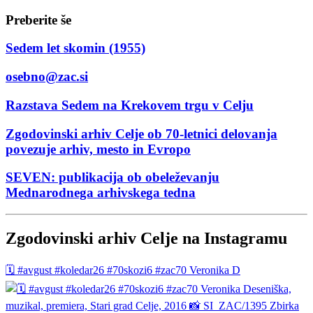
Preberite še
Sedem let skomin (1955)
osebno@zac.si
Razstava Sedem na Krekovem trgu v Celju
Zgodovinski arhiv Celje ob 70-letnici delovanja
povezuje arhiv, mesto in Evropo
SEVEN: publikacija ob obeleževanju
Mednarodnega arhivskega tedna
Zgodovinski arhiv Celje na Instagramu
🗓️ #avgust #koledar26 #70skozi6 #zac70 Veronika D