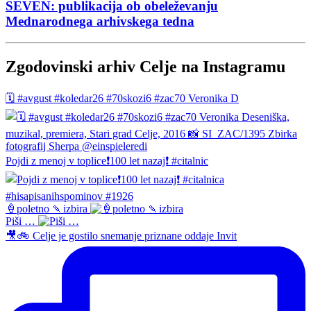
SEVEN: publikacija ob obeleževanju
Mednarodnega arhivskega tedna
Zgodovinski arhiv Celje na Instagramu
🗓️ #avgust #koledar26 #70skozi6 #zac70 Veronika D
Pojdi z menoj v toplice❗️100 let nazaj❗️ #citalnic
🍦poletno 🍡izbira
Piši …
🎥🚲 Celje je gostilo snemanje priznane oddaje Invit