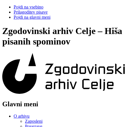
Pojdi na vsebino
Prilagoditev pisave
Pojdi na glavni meni
Zgodovinski arhiv Celje – Hiša
pisanih spominov
Glavni meni
O arhivu
Zaposleni
Povezave