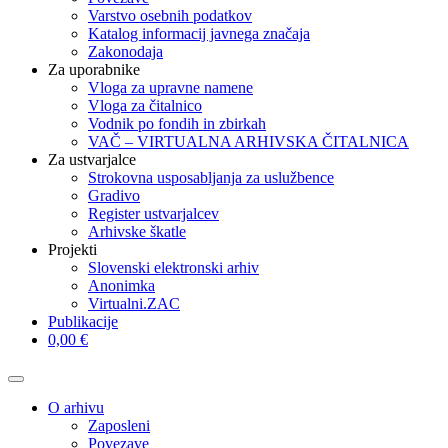
Varstvo osebnih podatkov
Katalog informacij javnega značaja
Zakonodaja
Za uporabnike
Vloga za upravne namene
Vloga za čitalnico
Vodnik po fondih in zbirkah
VAČ – VIRTUALNA ARHIVSKA ČITALNICA
Za ustvarjalce
Strokovna usposabljanja za uslužbence
Gradivo
Register ustvarjalcev
Arhivske škatle
Projekti
Slovenski elektronski arhiv
Anonimka
Virtualni.ZAC
Publikacije
0,00 €
O arhivu
Zaposleni
Povezave