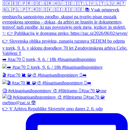
➡️ #zac70 🫆 torek, 9. 6. / 18h #hisapisanihspomino
🎬 #zac70 🐌 🧩🎨 #hisapisanihspominov 🫆➡️
🧐 #ekipapisanihspominov 🎨 #filtriramo 🫆#zac70 🧩ose
👉 V Arhivu Republike Slovenije smo danes 2. 6. odp