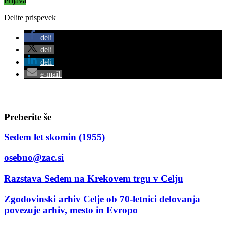
Prijava
Delite prispevek
deli
deli
deli
e-mail
Preberite še
Sedem let skomin (1955)
osebno@zac.si
Razstava Sedem na Krekovem trgu v Celju
Zgodovinski arhiv Celje ob 70-letnici delovanja
povezuje arhiv, mesto in Evropo