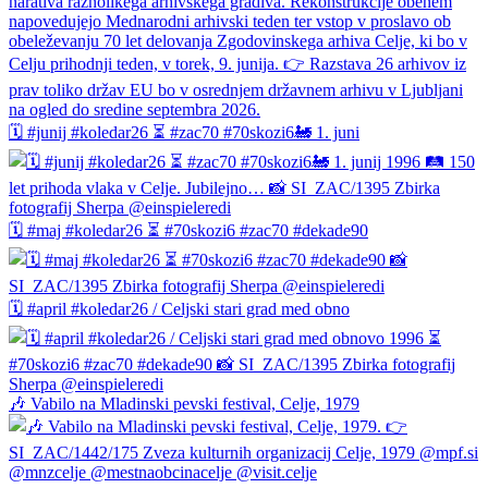
🗓️ #junij #koledar26 ⏳ #zac70 #70skozi6🚂 1. juni
🗓️ #maj #koledar26 ⏳ #70skozi6 #zac70 #dekade90
🗓️ #april #koledar26 / Celjski stari grad med obno
🎶 Vabilo na Mladinski pevski festival, Celje, 1979