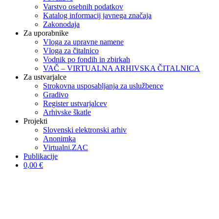
Varstvo osebnih podatkov
Katalog informacij javnega značaja
Zakonodaja
Za uporabnike
Vloga za upravne namene
Vloga za čitalnico
Vodnik po fondih in zbirkah
VAČ – VIRTUALNA ARHIVSKA ČITALNICA
Za ustvarjalce
Strokovna usposabljanja za uslužbence
Gradivo
Register ustvarjalcev
Arhivske škatle
Projekti
Slovenski elektronski arhiv
Anonimka
Virtualni.ZAC
Publikacije
0,00 €