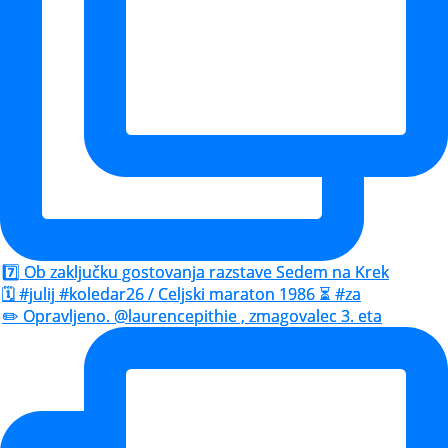
7️⃣ Ob zaključku gostovanja razstave Sedem na Krek
🗓️ #julij #koledar26 / Celjski maraton 1986 ⏳ #za
✏️ Opravljeno. @laurencepithie , zmagovalec 3. eta