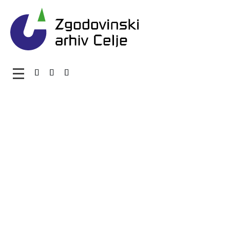
Zgodovinski arhiv Celje – 
Glavni meni
O arhivu
Zaposleni
Povezave
Varstvo osebnih podatkov
Katalog informacij javnega značaja
Zakonodaja