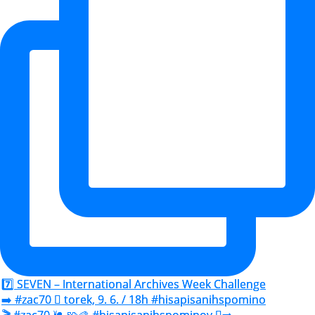
7️⃣ SEVEN – International Archives Week Challenge
➡️ #zac70 🫆 torek, 9. 6. / 18h #hisapisanihspomino
🎬 #zac70 🐌 🧩🎨 #hisapisanihspominov 🫆➡️