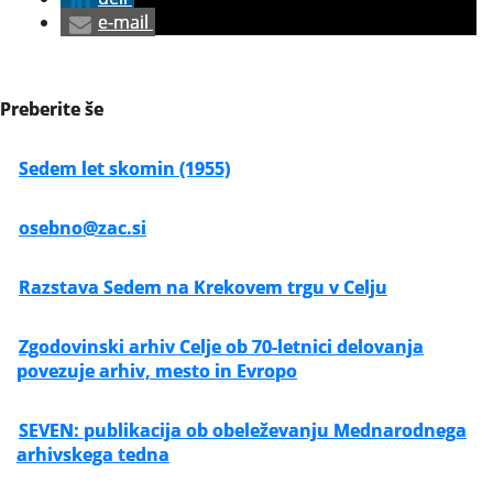
e-mail
Slovenski elektronski arhiv
Anonimka
Preberite še
Virtualni.ZAC
Sedem let skomin (1955)
Publikacije
osebno@zac.si
Razstava Sedem na Krekovem trgu v Celju
Zgodovinski arhiv Celje ob 70-letnici delovanja
povezuje arhiv, mesto in Evropo
SEVEN: publikacija ob obeleževanju Mednarodnega
arhivskega tedna