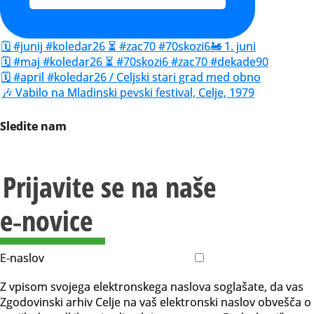
🗓️ #junij #koledar26 ⏳ #zac70 #70skozi6🚂 1. juni
🗓️ #maj #koledar26 ⏳ #70skozi6 #zac70 #dekade90
🗓️ #april #koledar26 / Celjski stari grad med obno
🎶 Vabilo na Mladinski pevski festival, Celje, 1979
Sledite nam
Prijavite se na naše
e‑novice
E-naslov
Z vpisom svojega elektronskega naslova soglašate, da vas
Zgodovinski arhiv Celje na vaš elektronski naslov obvešča o