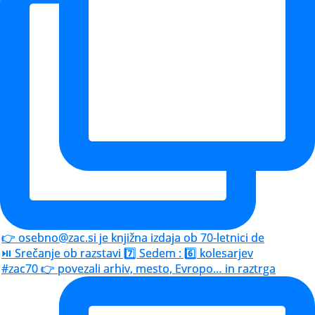
👉 osebno@zac.si je knjižna izdaja ob 70-letnici de
⏯️ Srečanje ob razstavi 7️⃣ Sedem : 6️⃣ kolesarjev
#zac70 👉 povezali arhiv, mesto, Evropo… in raztrga