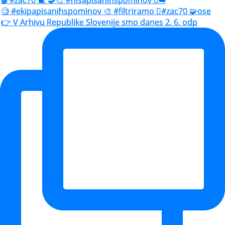
🧐 #ekipapisanihspominov 🎨 #filtriramo 🫆#zac70 🧩ose
👉 V Arhivu Republike Slovenije smo danes 2. 6. odp