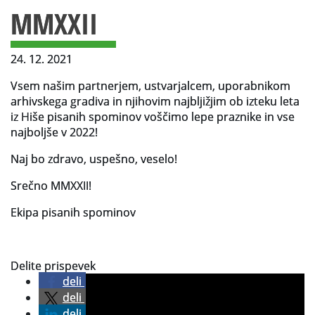
Za uporabnike
Vsebina strani
MMXXII
Vloga za upravne namene
24. 12. 2021
Vloga za čitalnico
Vsem našim partnerjem, ustvarjalcem, uporabnikom
arhivskega gradiva in njihovim najbljižjim ob izteku leta
Vodnik po fondih in zbirkah
iz Hiše pisanih spominov voščimo lepe praznike in vse
VAČ – VIRTUALNA ARHIVSKA ČITALNICA
najboljše v 2022!
Naj bo zdravo, uspešno, veselo!
Za ustvarjalce
Srečno MMXXII!
Strokovna usposabljanja za uslužbence
Ekipa pisanih spominov
Gradivo
Register ustvarjalcev
Delite prispevek
deli
Arhivske škatle
deli
Projekti
deli