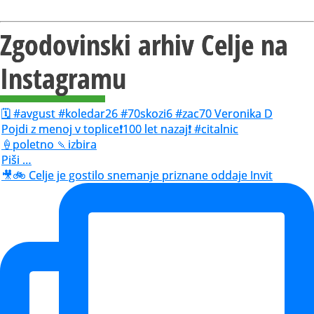
Zgodovinski arhiv Celje na
Instagramu
🗓️ #avgust #koledar26 #70skozi6 #zac70 Veronika D
Pojdi z menoj v toplice❗️100 let nazaj❗️ #citalnic
🍦poletno 🍡izbira
Piši …
🎥🚲 Celje je gostilo snemanje priznane oddaje Invit