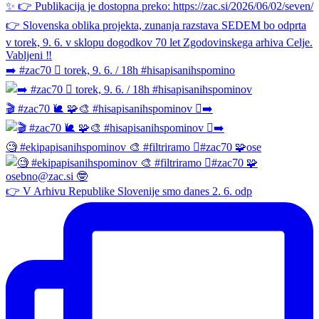
➡️ #zac70 🫆 torek, 9. 6. / 18h #hisapisanihspomino
🎬 #zac70 🐌 🧩🎨 #hisapisanihspominov 🫆➡️
🧐 #ekipapisanihspominov 🎨 #filtriramo 🫆#zac70 🧩ose
👉 V Arhivu Republike Slovenije smo danes 2. 6. odp