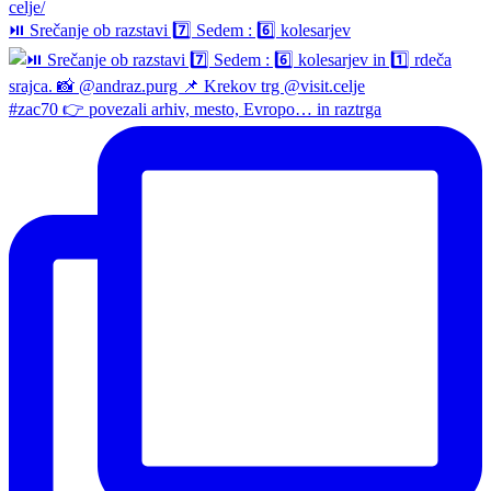
⏯️ Srečanje ob razstavi 7️⃣ Sedem : 6️⃣ kolesarjev
#zac70 👉 povezali arhiv, mesto, Evropo… in raztrga