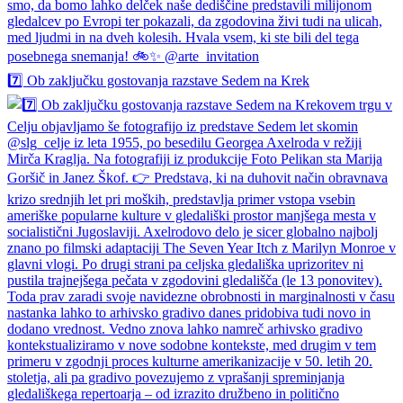
7️⃣ Ob zaključku gostovanja razstave Sedem na Krek