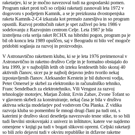
raketarjev, ki se je močno navezoval tudi na gospodarski pomen.
Program raket proti toči so celjski raketarji zasnovali leta 1972 v
dogovoru s podjetjem Kamnik, a se je preizkusna dvostopenjska
raketa Kamnik-2-C4 izkazala kot premalo zanesljiva in so program
opustili. Razvoj protitočnih raket je spet zaživel po letu 1986 v
sodelovanju z Razvojnim centrom Celje. Leta 1987 je bila
izstreljena cela serija raket RCHX na hibridni pogon, program pa je
bil ob koncu leta 1989 opuščen, saj v Beogradu ni bilo več mogoče
pridobiti soglasja za razvoj in proizvodnjo.
V Astronavtično raketnem klubu, ki se je leta 1976 preimenoval v
Astronavtično in raketno društvo Celje in je formalno obstajalo do
leta 1999, je v najboljših letih ob izteku šestdesetih bilo skoraj 40
aktivnih članov, sicer pa je najbolj dejavno jedro tvorilo nekaj
izpostavljenih članov. Aleksander Kerstein je bil duhovni vodja,
Peter Omersel je skrbel za elektroniko in računalniško tehniko,
Franc Sendelbach za elektrotehniko, Vili Vengust za razvoj
tehnologije motorjev, Marjan Žolnir, Ervin Zabav, Zvone Tofant so
v glavnem skrbeli za konstruiranje, nekaj časa je bila v društvu
aktivna sekcija modelarjev pod vodstvom Ota Planka. Z vidika
razvoja kluba so pomembni še mnogi drugi člani pa tudi oni, s
katerimi je društvo skozi desetletja navezovalo tesne stike, to so bili
tudi številni strokovnjaki z univerz in inštitutov, katere vse najdemo
omenjene v knjigi pa tudi v bogati slikovni opremi. Celjski raketarji
so bili zelo dejavni tudi v okviru republiške in državne raketne