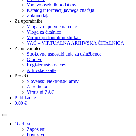
Varstvo osebnih podatkov
Katalog informacij javnega značaja
Zakonodaja
Za uporabnike
Vloga za upravne namene
Vloga za čitalnico
Vodnik po fondih in zbirkah
VAČ – VIRTUALNA ARHIVSKA ČITALNICA
Za ustvarjalce
Strokovna usposabljanja za uslužbence
Gradivo
Register ustvarjalcev
Arhivske škatle
Projekti
Slovenski elektronski arhiv
Anonimka
Virtualni.ZAC
Publikacije
0,00 €
O arhivu
Zaposleni
Povezave