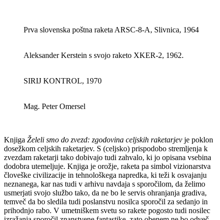
Prva slovenska poštna raketa ARSC-8-A, Slivnica, 1964
Aleksander Kerstein s svojo raketo XKER-2, 1962.
SIRIJ KONTROL, 1970
Mag. Peter Omersel
Knjiga
Želeli smo do zvezd: zgodovina celjskih raketarjev
je poklon
dosežkom celjskih raketarjev. S (celjsko) prispodobo stremljenja k
zvezdam raketarji tako dobivajo tudi zahvalo, ki jo opisana vsebina
dodobra utemeljuje. Knjiga je orožje, raketa pa simbol vizionarstva
človeške civilizacije in tehnološkega napredka, ki teži k osvajanju
neznanega, kar nas tudi v arhivu navdaja s sporočilom, da želimo
usmerjati svojo službo tako, da ne bo le servis ohranjanja gradiva,
temveč da bo sledila tudi poslanstvu nosilca sporočil za sedanjo in
prihodnjo rabo. V umetniškem svetu so rakete pogosto tudi nosilec
izražanja sporočil znanstvene fantastike, zato obenem ne bo odveč,