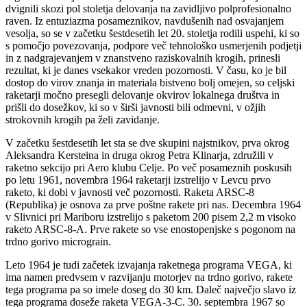
dvignili skozi pol stoletja delovanja na zavidljivo polprofesionalno
raven. Iz entuziazma posameznikov, navdušenih nad osvajanjem
vesolja, so se v začetku šestdesetih let 20. stoletja rodili uspehi, ki so
s pomočjo povezovanja, podpore več tehnološko usmerjenih podjetji
in z nadgrajevanjem v znanstveno raziskovalnih krogih, prinesli
rezultat, ki je danes vsekakor vreden pozornosti. V času, ko je bil
dostop do virov znanja in materiala bistveno bolj omejen, so celjski
raketarji močno presegli delovanje okvirov lokalnega društva in
prišli do dosežkov, ki so v širši javnosti bili odmevni, v ožjih
strokovnih krogih pa želi zavidanje.
V začetku šestdesetih let sta se dve skupini najstnikov, prva okrog
Aleksandra Kersteina in druga okrog Petra Klinarja, združili v
raketno sekcijo pri Aero klubu Celje. Po več posameznih poskusih
po letu 1961, novembra 1964 raketarji izstrelijo v Levcu prvo
raketo, ki dobi v javnosti več pozornosti. Raketa ARSC-8
(Republika) je osnova za prve poštne rakete pri nas. Decembra 1964
v Slivnici pri Mariboru izstrelijo s paketom 200 pisem 2,2 m visoko
raketo ARSC-8-A. Prve rakete so vse enostopenjske s pogonom na
trdno gorivo micrograin.
Leto 1964 je tudi začetek izvajanja raketnega programa VEGA, ki
ima namen predvsem v razvijanju motorjev na trdno gorivo, rakete
tega programa pa so imele doseg do 30 km. Daleč največjo slavo iz
tega programa doseže raketa VEGA-3-C. 30. septembra 1967 so