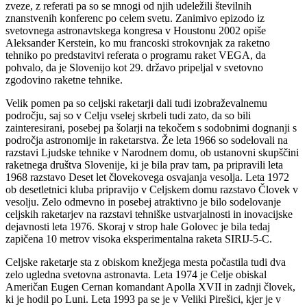
zveze, z referati pa so se mnogi od njih udeležili številnih
znanstvenih konferenc po celem svetu. Zanimivo epizodo iz
svetovnega astronavtskega kongresa v Houstonu 2002 opiše
Aleksander Kerstein, ko mu francoski strokovnjak za raketno
tehniko po predstavitvi referata o programu raket VEGA, da
pohvalo, da je Slovenijo kot 29. državo pripeljal v svetovno
zgodovino raketne tehnike.
Velik pomen pa so celjski raketarji dali tudi izobraževalnemu
področju, saj so v Celju vselej skrbeli tudi zato, da so bili
zainteresirani, posebej pa šolarji na tekočem s sodobnimi dognanji s
področja astronomije in raketarstva. Že leta 1966 so sodelovali na
razstavi Ljudske tehnike v Narodnem domu, ob ustanovni skupščini
raketnega društva Slovenije, ki je bila prav tam, pa pripravili leta
1968 razstavo Deset let človekovega osvajanja vesolja. Leta 1972
ob desetletnici kluba pripravijo v Celjskem domu razstavo Človek v
vesolju. Zelo odmevno in posebej atraktivno je bilo sodelovanje
celjskih raketarjev na razstavi tehniške ustvarjalnosti in inovacijske
dejavnosti leta 1976. Skoraj v strop hale Golovec je bila tedaj
zapičena 10 metrov visoka eksperimentalna raketa SIRIJ-5-C.
Celjske raketarje sta z obiskom knežjega mesta počastila tudi dva
zelo ugledna svetovna astronavta. Leta 1974 je Celje obiskal
Američan Eugen Cernan komandant Apolla XVII in zadnji človek,
ki je hodil po Luni. Leta 1993 pa se je v Veliki Pirešici, kjer je v