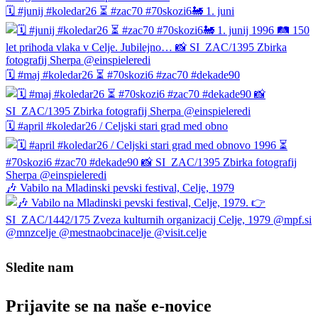
🗓️ #junij #koledar26 ⏳ #zac70 #70skozi6🚂 1. juni
🗓️ #maj #koledar26 ⏳ #70skozi6 #zac70 #dekade90
🗓️ #april #koledar26 / Celjski stari grad med obno
🎶 Vabilo na Mladinski pevski festival, Celje, 1979
Sledite nam
Prijavite se na naše e‑novice