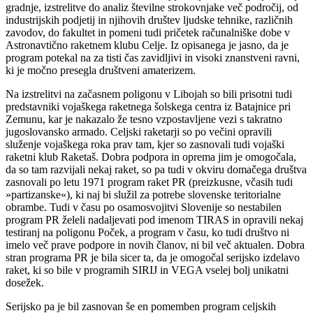
gradnje, izstrelitve do analiz številne strokovnjake več področij, od
industrijskih podjetij in njihovih društev ljudske tehnike, različnih
zavodov, do fakultet in pomeni tudi pričetek računalniške dobe v
Astronavtično raketnem klubu Celje. Iz opisanega je jasno, da je
program potekal na za tisti čas zavidljivi in visoki znanstveni ravni,
ki je močno presegla društveni amaterizem.
Na izstrelitvi na začasnem poligonu v Libojah so bili prisotni tudi
predstavniki vojaškega raketnega šolskega centra iz Batajnice pri
Zemunu, kar je nakazalo že tesno vzpostavljene vezi s takratno
jugoslovansko armado. Celjski raketarji so po večini opravili
služenje vojaškega roka prav tam, kjer so zasnovali tudi vojaški
raketni klub Raketaš. Dobra podpora in oprema jim je omogočala,
da so tam razvijali nekaj raket, so pa tudi v okviru domačega društva
zasnovali po letu 1971 program raket PR (preizkusne, včasih tudi
»partizanske«), ki naj bi služil za potrebe slovenske teritorialne
obrambe. Tudi v času po osamosvojitvi Slovenije so nestabilen
program PR želeli nadaljevati pod imenom TIRAS in opravili nekaj
testiranj na poligonu Poček, a program v času, ko tudi društvo ni
imelo več prave podpore in novih članov, ni bil več aktualen. Dobra
stran programa PR je bila sicer ta, da je omogočal serijsko izdelavo
raket, ki so bile v programih SIRIJ in VEGA vselej bolj unikatni
dosežek.
Serijsko pa je bil zasnovan še en pomemben program celjskih