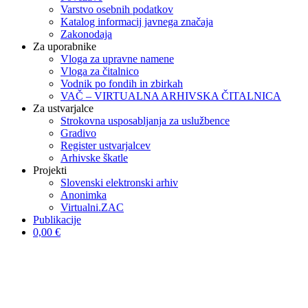
Varstvo osebnih podatkov
Katalog informacij javnega značaja
Zakonodaja
Za uporabnike
Vloga za upravne namene
Vloga za čitalnico
Vodnik po fondih in zbirkah
VAČ – VIRTUALNA ARHIVSKA ČITALNICA
Za ustvarjalce
Strokovna usposabljanja za uslužbence
Gradivo
Register ustvarjalcev
Arhivske škatle
Projekti
Slovenski elektronski arhiv
Anonimka
Virtualni.ZAC
Publikacije
0,00 €