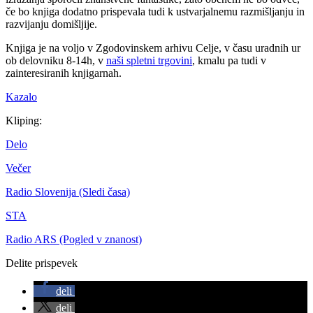
če bo knjiga dodatno prispevala tudi k ustvarjalnemu razmišljanju in
razvijanju domišljije.
Knjiga je na voljo v Zgodovinskem arhivu Celje, v času uradnih ur
ob delovniku 8-14h, v
naši spletni trgovini
, kmalu pa tudi v
zainteresiranih knjigarnah.
Kazalo
Kliping:
Delo
Večer
Radio Slovenija (Sledi časa)
STA
Radio ARS (Pogled v znanost)
Delite prispevek
deli
deli