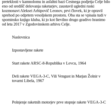
preteklosti v kamnolomu in asfaltni bazi Cestnega podjetja Celje bilo
eno od središč delovanja raketarjev, zaustavil ugledni ruski
kozmonavt Aleksei Arhipovič Leonov, prvi človek, ki je opravil
sprehod po odprtem vesoljskem prostoru. Oba sta se vpisala tudi v
spominsko knjigo kluba, ki jo kot številno drugo gradivo hranimo
od leta 2017 v Zgodovinskem arhivu Celje.
Naslovnica
Izpostavljene rakete
Start rakete ARSC-8-Republika v Levcu, 1964
Deli rakete VEGA-3-C, Vili Vengust in Marjan Žolnir v
tovarni Libela, 1967
Polnjenje raketnih motorjev prve stopnje rakete VEGA-3-C