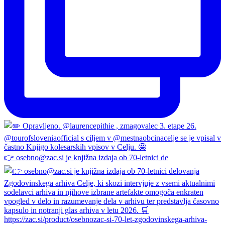
👉 osebno@zac.si je knjižna izdaja ob 70-letnici de