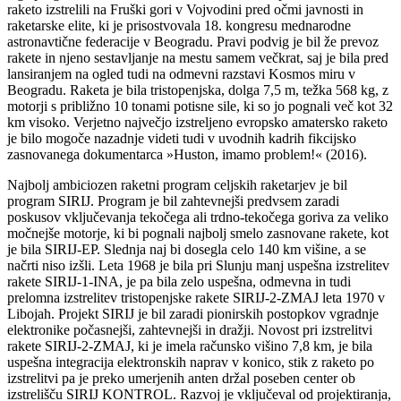
raketo izstrelili na Fruški gori v Vojvodini pred očmi javnosti in
raketarske elite, ki je prisostvovala 18. kongresu mednarodne
astronavtične federacije v Beogradu. Pravi podvig je bil že prevoz
rakete in njeno sestavljanje na mestu samem večkrat, saj je bila pred
lansiranjem na ogled tudi na odmevni razstavi Kosmos miru v
Beogradu. Raketa je bila tristopenjska, dolga 7,5 m, težka 568 kg, z
motorji s približno 10 tonami potisne sile, ki so jo pognali več kot 32
km visoko. Verjetno največjo izstreljeno evropsko amatersko raketo
je bilo mogoče nazadnje videti tudi v uvodnih kadrih fikcijsko
zasnovanega dokumentarca »Huston, imamo problem!« (2016).
Najbolj ambiciozen raketni program celjskih raketarjev je bil
program SIRIJ. Program je bil zahtevnejši predvsem zaradi
poskusov vključevanja tekočega ali trdno-tekočega goriva za veliko
močnejše motorje, ki bi pognali najbolj smelo zasnovane rakete, kot
je bila SIRIJ-EP. Slednja naj bi dosegla celo 140 km višine, a se
načrti niso izšli. Leta 1968 je bila pri Slunju manj uspešna izstrelitev
rakete SIRIJ-1-INA, je pa bila zelo uspešna, odmevna in tudi
prelomna izstrelitev tristopenjske rakete SIRIJ-2-ZMAJ leta 1970 v
Libojah. Projekt SIRIJ je bil zaradi pionirskih postopkov vgradnje
elektronike počasnejši, zahtevnejši in dražji. Novost pri izstrelitvi
rakete SIRIJ-2-ZMAJ, ki je imela računsko višino 7,8 km, je bila
uspešna integracija elektronskih naprav v konico, stik z raketo po
izstrelitvi pa je preko umerjenih anten držal poseben center ob
izstrelišču SIRIJ KONTROL. Razvoj je vključeval od projektiranja,