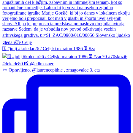
🗓️ #julij #koledar26 / Celjski maraton 1986 ⏳ #za
✏️ Opravljeno. @laurencepithie , zmagovalec 3. eta