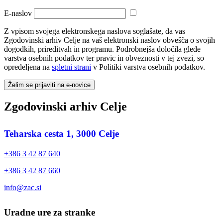
E-naslov
Z vpisom svojega elektronskega naslova soglašate, da vas
Zgodovinski arhiv Celje na vaš elektronski naslov obvešča o svojih
dogodkih, prireditvah in programu. Podrobnejša določila glede
varstva osebnih podatkov ter pravic in obveznosti v tej zvezi, so
opredeljena na
spletni strani
v Politiki varstva osebnih podatkov.
Želim se prijaviti na e-novice
Zgodovinski arhiv Celje
Teharska cesta 1, 3000 Celje
+386 3 42 87 640
+386 3 42 87 660
info@zac.si
Uradne ure za stranke