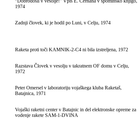
“Dobrodošli v vesolje!” Vpis E. Cernana v spominsko knjigo,
1974
Zadnji človek, ki je hodil po Luni, v Celju, 1974
Raketa proti toči KAMNIK-2-C4 ni bila izstreljena, 1972
Razstava Človek v vesolju v takratnem OF domu v Celju,
1972
Peter Omersel v laboratoriju vojaškega kluba Raketaš,
Batajnica, 1971
Vojaški raketni center v Batajnic in del elektronske opreme za
vodenje rakete SAM-1-DVINA