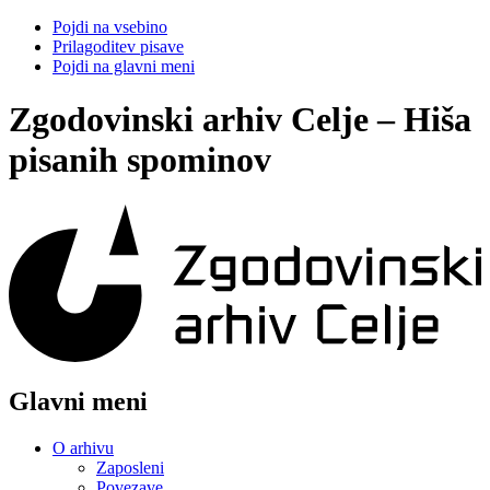
Pojdi na vsebino
Prilagoditev pisave
Pojdi na glavni meni
Zgodovinski arhiv Celje – Hiša
pisanih spominov
Glavni meni
O arhivu
Zaposleni
Povezave