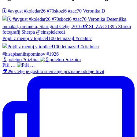
🗓️ #avgust #koledar26 #70skozi6 #zac70 Veronika D
Pojdi z menoj v toplice❗️100 let nazaj❗️ #citalnic
🍦poletno 🍡izbira
Piši …
🎥🚲 Celje je gostilo snemanje priznane oddaje Invit