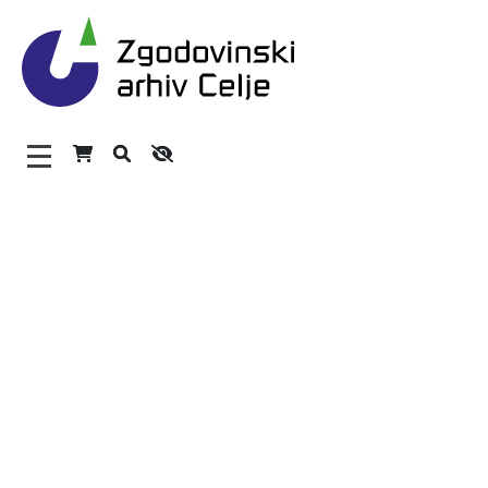
Zgodovinski arhiv Celje – 
Glavni meni
O arhivu
Zaposleni
Povezave
Varstvo osebnih podatkov
Katalog informacij javnega značaja
Zakonodaja