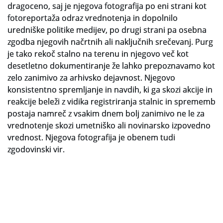
dragoceno, saj je njegova fotografija po eni strani kot
fotoreportaža odraz vrednotenja in dopolnilo
Slovenski elektronski arhiv
uredniške politike medijev, po drugi strani pa osebna
Anonimka
zgodba njegovih načrtnih ali naključnih srečevanj. Purg
je tako rekoč stalno na terenu in njegovo več kot
Virtualni.ZAC
desetletno dokumentiranje že lahko prepoznavamo kot
zelo zanimivo za arhivsko dejavnost. Njegovo
Publikacije
konsistentno spremljanje in navdih, ki ga skozi akcije in
reakcije beleži z vidika registriranja stalnic in sprememb
postaja namreč z vsakim dnem bolj zanimivo ne le za
vrednotenje skozi umetniško ali novinarsko izpovedno
vrednost. Njegova fotografija je obenem tudi
zgodovinski vir.