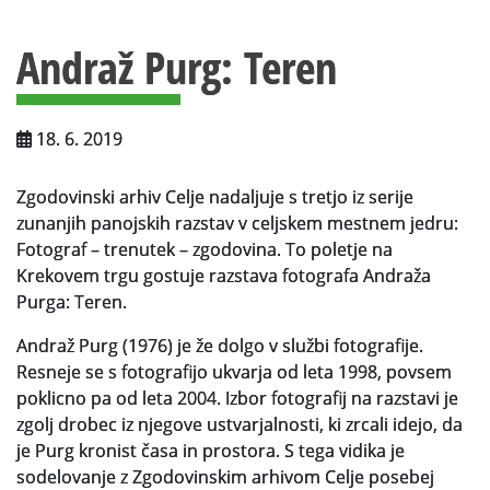
Vsebina strani
Za uporabnike
Andraž Purg: Teren
Vloga za upravne namene
Vloga za čitalnico
18. 6. 2019
Vodnik po fondih in zbirkah
Zgodovinski arhiv Celje nadaljuje s tretjo iz serije
VAČ – VIRTUALNA ARHIVSKA ČITALNICA
zunanjih panojskih razstav v celjskem mestnem jedru:
Fotograf – trenutek – zgodovina. To poletje na
Za ustvarjalce
Krekovem trgu gostuje razstava fotografa Andraža
Strokovna usposabljanja za uslužbence
Purga: Teren.
Andraž Purg (1976) je že dolgo v službi fotografije.
Gradivo
Resneje se s fotografijo ukvarja od leta 1998, povsem
Register ustvarjalcev
poklicno pa od leta 2004. Izbor fotografij na razstavi je
zgolj drobec iz njegove ustvarjalnosti, ki zrcali idejo, da
Arhivske škatle
je Purg kronist časa in prostora. S tega vidika je
sodelovanje z Zgodovinskim arhivom Celje posebej
Projekti