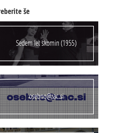
Anonimka
reberite še
Virtualni.ZAC
Publikacije
Sedem let skomin (1955)
osebno@zac.si