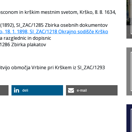
onom in krškim mestnim svetom, Krško, 8. 8. 1634,
ko (1892), SI_ZAC/1285 Zbirka osebnih dokumentov
 18. 1. 1898, SI_ZAC/1218 Okrajno sodišče Krško
a razglednic in dopisnic
C/1286 Zbirka plakatov
bitvijo območja Vrbine pri Krškem iz SI_ZAC/1293
deli
e-mail