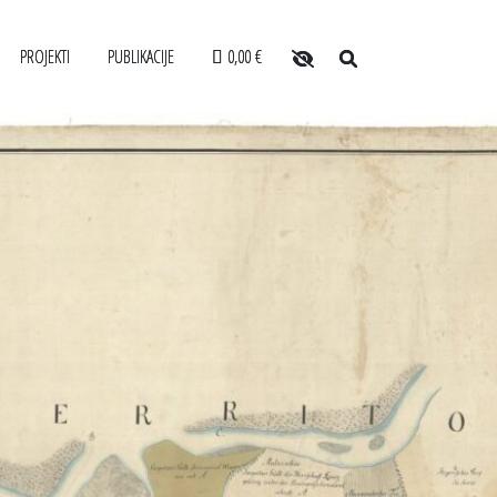
PROJEKTI
PUBLIKACIJE
0,00 €
O arhivu
POSABLJANJA ZA USLUŽBENCE
SLOVENSKI ELEKTRONSKI ARHIV
Zaposleni
ANONIMKA
Povezave
VARJALCEV
VIRTUALNI.ZAC
Varstvo osebnih podatkov
LE
Katalog informacij javnega značaja
Zakonodaja
Za uporabnike
Vloga za upravne namene