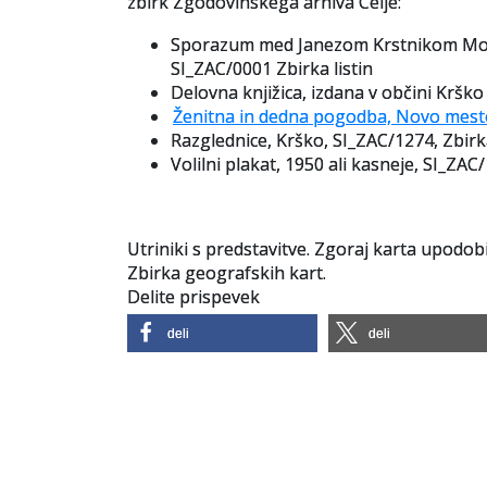
zbirk Zgodovinskega arhiva Celje:
Sporazum med Janezom Krstnikom Mosc
SI_ZAC/0001 Zbirka listin
Delovna knjižica, izdana v občini Krš
Ženitna in dedna pogodba, Novo mesto,
Razglednice, Krško, SI_ZAC/1274, Zbirk
Volilni plakat, 1950 ali kasneje, SI_ZA
Utriniki s predstavitve. Zgoraj karta upodo
Zbirka geografskih kart.
Delite prispevek
deli
deli