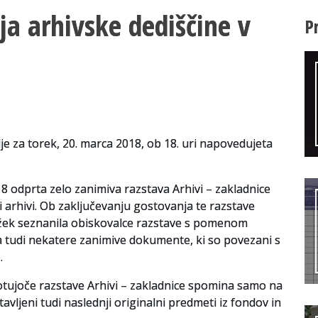
ja arhivske dediščine v
P
je za torek, 20. marca 2018, ob 18. uri napovedujeta
18 odprta zelo zanimiva razstava Arhivi – zakladnice
ni arhivi. Ob zaključevanju gostovanja te razstave
Žižek seznanila obiskovalce razstave s pomenom
a tudi nekatere zanimive dokumente, ki so povezani s
.
otujoče razstave Arhivi – zakladnice spomina samo na
vljeni tudi naslednji originalni predmeti iz fondov in