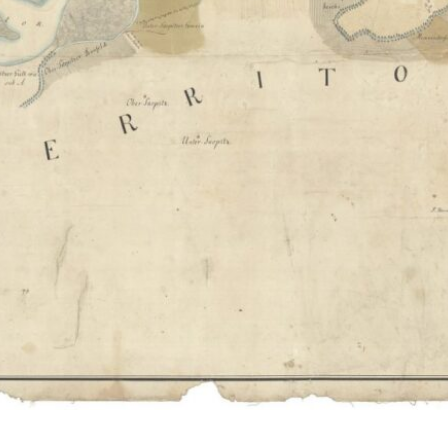
Vloga za čitalnico
Vodnik po fondih in zbirkah
VAČ – VIRTUALNA ARHIVSKA ČITALNICA
Za ustvarjalce
Strokovna usposabljanja za uslužbence
Gradivo
Register ustvarjalcev
Arhivske škatle
Projekti
Slovenski elektronski arhiv