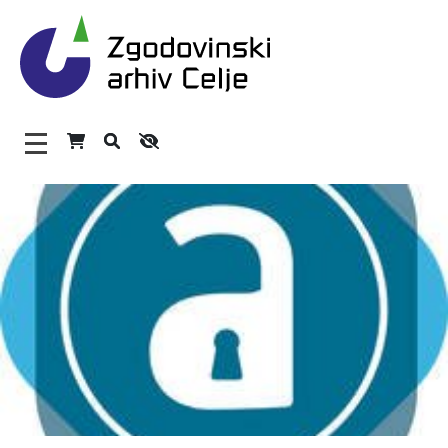
Zgodovinski arhiv Celje – H
Glavni meni
O arhivu
Zaposleni
Povezave
Varstvo osebnih podatkov
Katalog informacij javnega značaja
Zakonodaja