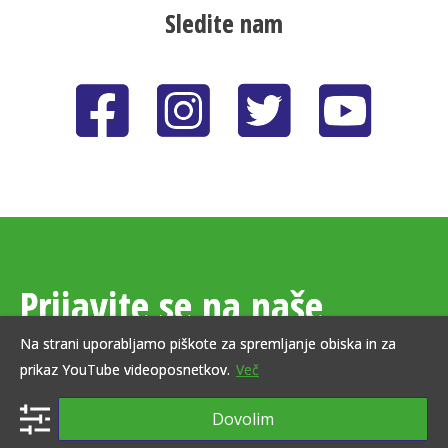
Sledite nam
Prijavite se na naše
e‑novice
Na strani uporabljamo piškote za spremljanje obiska in za
prikaz YouTube videoposnetkov.
Več
Dovolim
E-naslov