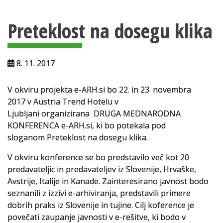
Vsebina strani
Za uporabnike
Preteklost na dosegu klika
Vloga za upravne namene
Vloga za čitalnico
8. 11. 2017
Vodnik po fondih in zbirkah
V okviru projekta e-ARH.si bo 22. in 23. novembra
VAČ – VIRTUALNA ARHIVSKA ČITALNICA
2017 v Austria Trend Hotelu v
Ljubljani organizirana DRUGA MEDNARODNA
Za ustvarjalce
KONFERENCA e-ARH.si, ki bo potekala pod
Strokovna usposabljanja za uslužbence
sloganom Preteklost na dosegu klika.
V okviru konference se bo predstavilo več kot 20
Gradivo
predavateljic in predavateljev iz Slovenije, Hrvaške,
Register ustvarjalcev
Avstrije, Italije in Kanade. Zainteresirano javnost bodo
seznanili z izzivi e-arhiviranja, predstavili primere
Arhivske škatle
dobrih praks iz Slovenije in tujine. Cilj koference je
povečati zaupanje javnosti v e-rešitve, ki bodo v
Projekti