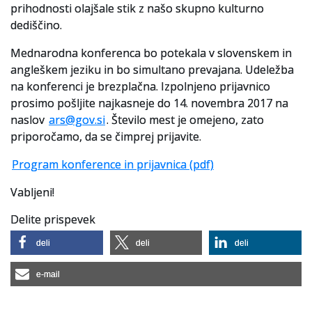
prihodnosti olajšale stik z našo skupno kulturno
dediščino.
Slovenski elektronski arhiv
Mednarodna konferenca bo potekala v slovenskem in
Anonimka
angleškem jeziku in bo simultano prevajana. Udeležba
na konferenci je brezplačna. Izpolnjeno prijavnico
Virtualni.ZAC
prosimo pošljite najkasneje do 14. novembra 2017 na
Publikacije
naslov
ars@gov.si
. Število mest je omejeno, zato
priporočamo, da se čimprej prijavite.
Program konference in prijavnica (pdf)
Vabljeni!
Delite prispevek
deli
deli
deli
e-mail