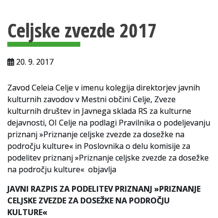
Vsebina strani
Za uporabnike
Celjske zvezde 2017
Vloga za upravne namene
Vloga za čitalnico
20. 9. 2017
Vodnik po fondih in zbirkah
Zavod Celeia Celje v imenu kolegija direktorjev javnih
VAČ – VIRTUALNA ARHIVSKA ČITALNICA
kulturnih zavodov v Mestni občini Celje, Zveze
kulturnih društev in Javnega sklada RS za kulturne
Za ustvarjalce
dejavnosti, OI Celje na podlagi Pravilnika o podeljevanju
Strokovna usposabljanja za uslužbence
priznanj »Priznanje celjske zvezde za dosežke na
področju kulture« in Poslovnika o delu komisije za
Gradivo
podelitev priznanj »Priznanje celjske zvezde za dosežke
na področju kulture« objavlja
Register ustvarjalcev
JAVNI RAZPIS ZA PODELITEV PRIZNANJ
»PRIZNANJE
Arhivske škatle
CELJSKE ZVEZDE ZA DOSEŽKE NA PODROČJU
KULTURE«
Projekti