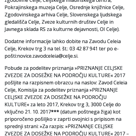
zgodovine Celje, Celjskega mladinskega centra,
Pokrajinskega muzeja Celje, Osrednje knjižnice Celje,
Zgodovinskega arhiva Celje, Slovenskega ljudskega
gledališča Celje, Zveze kulturnih društev Celje in
Javnega sklada RS za kulturne dejavnosti, OI Celje).
Dodatne informacije lahko dobite na Zavodu Celeia
Celje, Krekov trg 3 na tel. št.: 03 42 87 941 ter po e-
pošti:novice.zavodceleia@celje.si.
Pobude za podelitev priznanja »PRIZNANJE CELJSKE
ZVEZDE ZA DOSEŽKE NA PODROČJU KULTURE« 2017
pošljite na razpisnem obrazcu na naslov: Zavod Celeia
Celje, Komisija za podelitev priznanja »PRIZNANJE
CELJSKE ZVEZDE ZA DOSEŽKE NA PODROČJU
KULTURE« za leto 2017, Krekov trg 3, 3000 Celje do
vključno 21. 10. 2017
***
(datum poštnega žiga) kot
priporočeno pošiljko v zaprti ovojnici s pripisom na
sprednji strani: »Za razpis: »PRIZNANJE CELJSKE
ZVEZDE ZA DOSEŽKE NA PODROČJU KULTURE« 2017 –