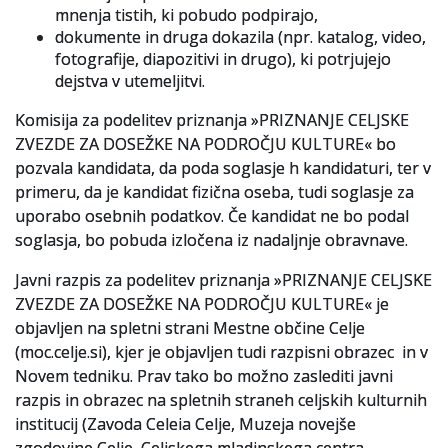
mnenja tistih, ki pobudo podpirajo,
dokumente in druga dokazila (npr. katalog, video,
fotografije, diapozitivi in drugo), ki potrjujejo
dejstva v utemeljitvi.
Komisija za podelitev priznanja »PRIZNANJE CELJSKE
ZVEZDE ZA DOSEŽKE NA PODROČJU KULTURE« bo
pozvala kandidata, da poda soglasje h kandidaturi, ter v
primeru, da je kandidat fizična oseba, tudi soglasje za
uporabo osebnih podatkov. Če kandidat ne bo podal
soglasja, bo pobuda izločena iz nadaljnje obravnave.
Javni razpis za podelitev priznanja »PRIZNANJE CELJSKE
ZVEZDE ZA DOSEŽKE NA PODROČJU KULTURE« je
objavljen na spletni strani Mestne občine Celje
(moc.celje.si), kjer je objavljen tudi razpisni obrazec in v
Novem tedniku. Prav tako bo možno zaslediti javni
razpis in obrazec na spletnih straneh celjskih kulturnih
institucij (Zavoda Celeia Celje, Muzeja novejše