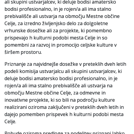
ali skupini ustvarjalcev, ki deluje bodisi amatersko
bodisi profesionalno, in je rojen/a ali ima stalno
prebivališče ali ustvarja na območju Mestne občine
Celje, za izredno življenjsko delo za dolgoletne
vrhunske dosežke ali za projekte, ki pomembno
prispevajo h kulturni podobi mesta Celje in so
pomembni za razvoj in promocijo celjske kulture v
širšem prostoru.
Priznanje za najvidnejše dosežke v preteklih dveh letih
podeli komisija ustvarjalcu ali skupini ustvarjalcev, ki
deluje bodisi amatersko bodisi profesionalno, in je
rojen/a ali ima stalno prebivališče ali ustvarja na
območju Mestne občine Celje, za odmevne in
inovativne projekte, ki so bili na področju kulture
realizirani oziroma zaključeni v preteklih dveh letih in
dajejo pomemben prispevek h kulturni podobi mesta
Celje.
Pobude oziroma predloge za podelitev priznanj lahko