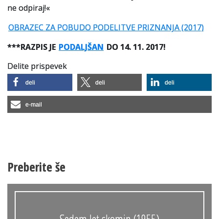
ne odpiraj!«
OBRAZEC ZA POBUDO PODELITVE PRIZNANJA (2017)
***RAZPIS JE
PODALJŠAN
DO 14. 11. 2017!
Delite prispevek
deli
deli
deli
e-mail
Preberite še