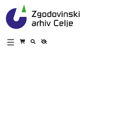
Zgodovinski arhiv Celje – H
Glavni meni
O arhivu
Zaposleni
Povezave
Varstvo osebnih podatkov
Katalog informacij javnega značaja
Zakonodaja