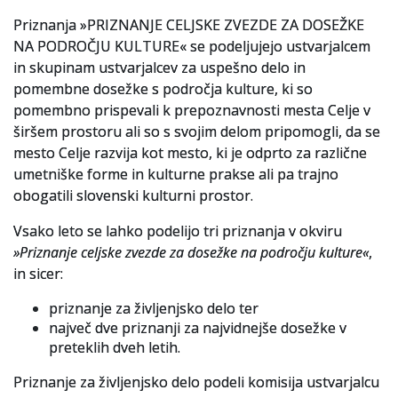
Priznanja »PRIZNANJE CELJSKE ZVEZDE ZA DOSEŽKE
Slovenski elektronski arhiv
NA PODROČJU KULTURE« se podeljujejo ustvarjalcem
in skupinam ustvarjalcev za uspešno delo in
Anonimka
pomembne dosežke s področja kulture, ki so
pomembno prispevali k prepoznavnosti mesta Celje v
Virtualni.ZAC
širšem prostoru ali so s svojim delom pripomogli, da se
Publikacije
mesto Celje razvija kot mesto, ki je odprto za različne
umetniške forme in kulturne prakse ali pa trajno
obogatili slovenski kulturni prostor.
Vsako leto se lahko podelijo tri priznanja v okviru
»Priznanje celjske zvezde za dosežke na področju kulture«
,
in sicer:
priznanje za življenjsko delo ter
največ dve priznanji za najvidnejše dosežke v
preteklih dveh letih.
Priznanje za življenjsko delo podeli komisija ustvarjalcu