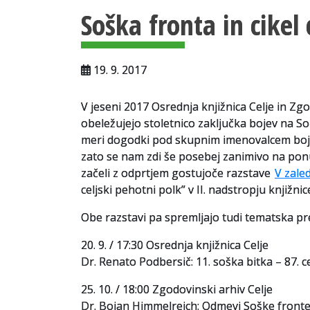
Soška fronta in cikel
19. 9. 2017
V jeseni 2017 Osrednja knjižnica Celje in Zg
obeležujejo stoletnico zaključka bojev na So
meri dogodki pod skupnim imenovalcem bojev
zato se nam zdi še posebej zanimivo na pon
začeli z odprtjem gostujoče razstave
V zale
celjski pehotni polk” v II. nadstropju knjižnic
Obe razstavi pa spremljajo tudi tematska pr
20. 9. / 17:30 Osrednja knjižnica Celje
Dr. Renato Podbersič: 11. soška bitka – 87. ce
25. 10. / 18:00 Zgodovinski arhiv Celje
Dr. Bojan Himmelreich: Odmevi Soške front