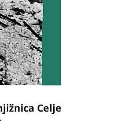
Vloga za čitalnico
Vodnik po fondih in zbirkah
VAČ – VIRTUALNA ARHIVSKA ČITALNICA
Za ustvarjalce
Strokovna usposabljanja za uslužbence
Gradivo
Register ustvarjalcev
Arhivske škatle
Projekti
Slovenski elektronski arhiv