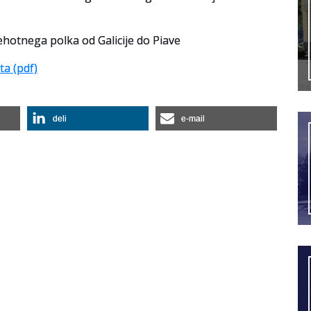
hotnega polka od Galicije do Piave
ta (pdf)
deli
e-mail