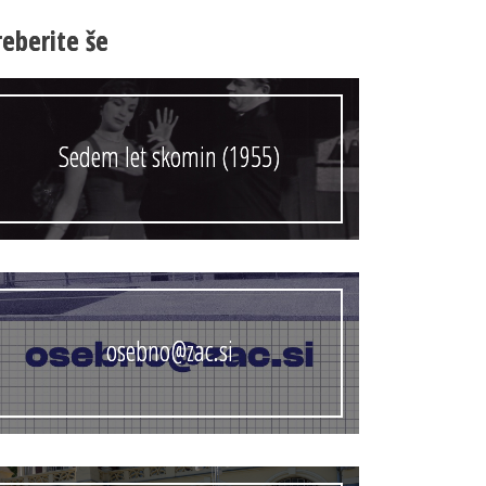
Anonimka
reberite še
Virtualni.ZAC
Publikacije
Sedem let skomin (1955)
osebno@zac.si