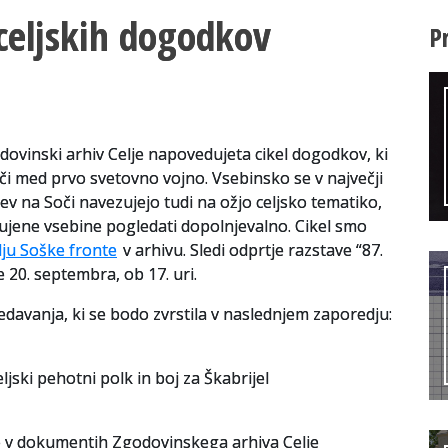
 celjskih dogodkov
P
odovinski arhiv Celje napovedujeta cikel dogodkov, ki
či med prvo svetovno vojno. Vsebinsko se v največji
 na Soči navezujejo tudi na ožjo celjsko tematiko,
ujene vsebine pogledati dopolnjevalno. Cikel smo
dju Soške fronte
v arhivu. Sledi odprtje razstave “87.
e 20. septembra, ob 17. uri.
edavanja, ki se bodo zvrstila v naslednjem zaporedju:
ljski pehotni polk in boj za Škabrijel
e v dokumentih Zgodovinskega arhiva Celje