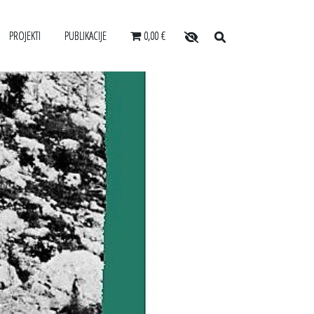
PROJEKTI
PUBLIKACIJE
0,00 €
O arhivu
OSABLJANJA ZA USLUŽBENCE
SLOVENSKI ELEKTRONSKI ARHIV
Zaposleni
ANONIMKA
Povezave
ARJALCEV
VIRTUALNI.ZAC
Varstvo osebnih podatkov
E
Katalog informacij javnega značaja
Zakonodaja
Za uporabnike
Vloga za upravne namene