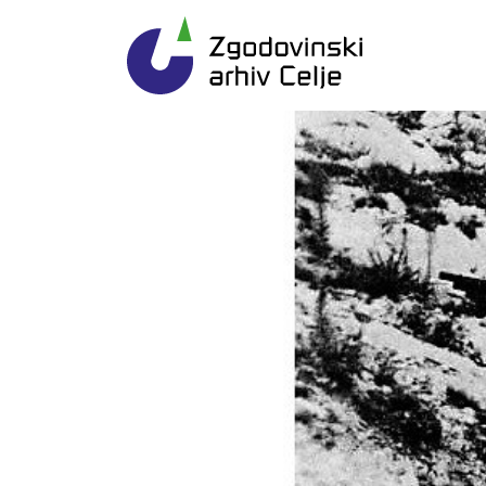
Gl
Zgodovinski arhiv Ce