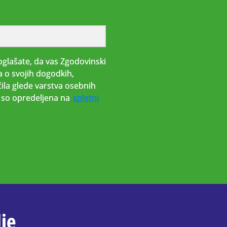
glašate, da vas Zgodovinski
a o svojih dogodkih,
ila glede varstva osebnih
i, so opredeljena na
spletni
je