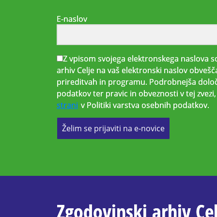
E-naslov
Z vpisom svojega elektronskega naslova so
arhiv Celje na vaš elektronski naslov obvešč
prireditvah in programu. Podrobnejša določ
podatkov ter pravic in obveznosti v tej zvez
strani
v Politiki varstva osebnih podatkov.
Želim se prijaviti na e-novice
Zgodovinski arhiv Cel