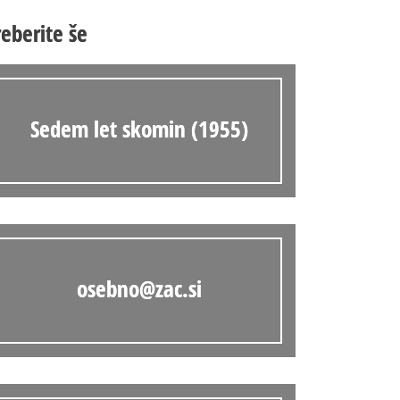
Anonimka
reberite še
Virtualni.ZAC
Publikacije
Sedem let skomin (1955)
osebno@zac.si