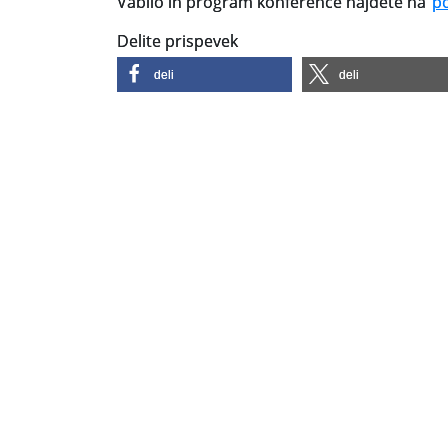
Vabilo in program konference najdete na
p
Delite prispevek
deli
deli