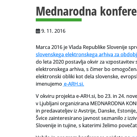
Mednarodna konfere
9. 11. 2016
Marca 2016 je Vlada Republike Slovenije spr
slovenskega elektronskega arhiva za obdob
do leta 2020 postavlja okvir za vzpostavite
elektronskega arhiva, s čimer bo omogočena
elektronski obliki kot dela slovenske, evrops
imenujemo
e-ARH.si.
V okviru projekta e-ARH.si, bo 23. in 24. n
v Ljubljani organizirana MEDNARODNA KONFE
in predavateljev iz Avstrije, Danske, Estonij
Švice zainteresirano javnost seznanilo z izzi
Slovenije in tujine, s katerimi želimo povečat