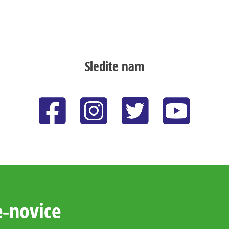
Sledite nam
e‑novice