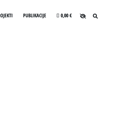
OJEKTI
PUBLIKACIJE
0,00 €
O arhivu
LJANJA ZA USLUŽBENCE
SLOVENSKI ELEKTRONSKI ARHIV
Zaposleni
ANONIMKA
Povezave
CEV
VIRTUALNI.ZAC
Varstvo osebnih podatkov
Katalog informacij javnega značaja
Zakonodaja
Za uporabnike
Vloga za upravne namene