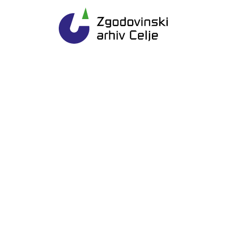
Gl
Zgodovinski arhiv Ce