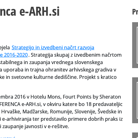
nca e-ARH.si
P
ejela
Strategijo in izvedbeni načrt razvoja
je 2016-2020
. Strategija skupaj z izvedbenim načrtom
v stabilnega in zaupanja vrednega slovenskega
 uporaba in trajna ohranitev arhivskega gradiva v
ke in svetovne kulturne dediščine. Projekt s kratico
ovembra 2016 v Hotelu Mons, Fourt Points by Sheraton
RENCA e-ARH.si, v okviru katere bo 18 predavateljic
e, Hrvaške, Madžarske, Romunije, Slovenije, Švedske in
vi e-arhiviranja ter predstavilo primere dobrih praks iz
i zaupanje javnosti v e-rešitve.