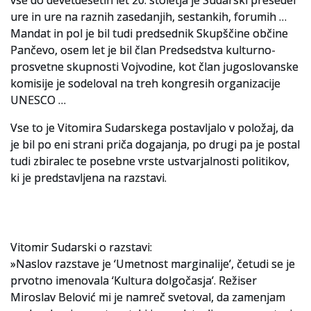
vse do devetdesetih let 20. stoletja je Sudarski presedel
ure in ure na raznih zasedanjih, sestankih, forumih …
Slovenski elektronski arhiv
Mandat in pol je bil tudi predsednik Skupščine občine
Pančevo, osem let je bil član Predsedstva kulturno-
Anonimka
prosvetne skupnosti Vojvodine, kot član jugoslovanske
komisije je sodeloval na treh kongresih organizacije
Virtualni.ZAC
UNESCO …
Publikacije
Vse to je Vitomira Sudarskega postavljalo v položaj, da
je bil po eni strani priča dogajanja, po drugi pa je postal
tudi zbiralec te posebne vrste ustvarjalnosti politikov,
ki je predstavljena na razstavi.
Vitomir Sudarski o razstavi:
»Naslov razstave je ‘Umetnost marginalije’, četudi se je
prvotno imenovala ‘Kultura dolgočasja’. Režiser
Miroslav Belović mi je namreč svetoval, da zamenjam