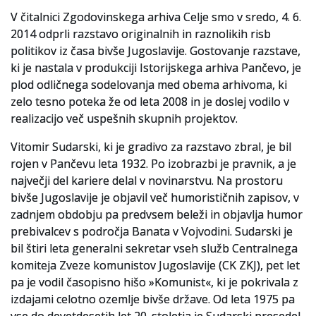
Za uporabnike
V čitalnici Zgodovinskega arhiva Celje smo v sredo, 4. 6.
2014 odprli razstavo originalnih in raznolikih risb
Vloga za upravne namene
politikov iz časa bivše Jugoslavije. Gostovanje razstave,
ki je nastala v produkciji Istorijskega arhiva Pančevo, je
Vloga za čitalnico
plod odličnega sodelovanja med obema arhivoma, ki
zelo tesno poteka že od leta 2008 in je doslej vodilo v
Vodnik po fondih in zbirkah
realizacijo več uspešnih skupnih projektov.
VAČ – VIRTUALNA ARHIVSKA ČITALNICA
Vitomir Sudarski, ki je gradivo za razstavo zbral, je bil
Za ustvarjalce
rojen v Pančevu leta 1932. Po izobrazbi je pravnik, a je
največji del kariere delal v novinarstvu. Na prostoru
Strokovna usposabljanja za uslužbence
bivše Jugoslavije je objavil več humorističnih zapisov, v
zadnjem obdobju pa predvsem beleži in objavlja humor
Gradivo
prebivalcev s področja Banata v Vojvodini. Sudarski je
bil štiri leta generalni sekretar vseh služb Centralnega
Register ustvarjalcev
komiteja Zveze komunistov Jugoslavije (CK ZKJ), pet let
pa je vodil časopisno hišo »Komunist«, ki je pokrivala z
Arhivske škatle
izdajami celotno ozemlje bivše države. Od leta 1975 pa
Projekti