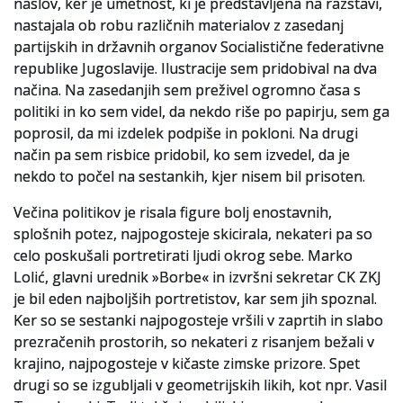
naslov, ker je umetnost, ki je predstavljena na razstavi,
nastajala ob robu različnih materialov z zasedanj
partijskih in državnih organov Socialistične federativne
republike Jugoslavije. Ilustracije sem pridobival na dva
načina. Na zasedanjih sem preživel ogromno časa s
politiki in ko sem videl, da nekdo riše po papirju, sem ga
poprosil, da mi izdelek podpiše in pokloni. Na drugi
način pa sem risbice pridobil, ko sem izvedel, da je
nekdo to počel na sestankih, kjer nisem bil prisoten.
Večina politikov je risala figure bolj enostavnih,
splošnih potez, najpogosteje skicirala, nekateri pa so
celo poskušali portretirati ljudi okrog sebe. Marko
Lolić, glavni urednik »Borbe« in izvršni sekretar CK ZKJ
je bil eden najboljših portretistov, kar sem jih spoznal.
Ker so se sestanki najpogosteje vršili v zaprtih in slabo
prezračenih prostorih, so nekateri z risanjem bežali v
krajino, najpogosteje v kičaste zimske prizore. Spet
drugi so se izgubljali v geometrijskih likih, kot npr. Vasil