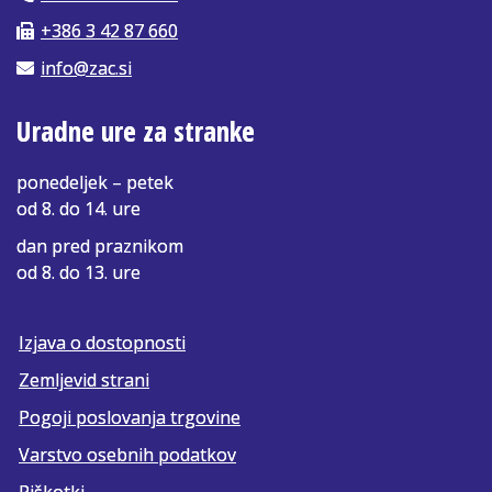
+386 3 42 87 660
info@zac.si
Uradne ure za stranke
ponedeljek – petek
od 8. do 14. ure
dan pred praznikom
od 8. do 13. ure
Izjava o dostopnosti
Zemljevid strani
Pogoji poslovanja trgovine
Varstvo osebnih podatkov
Piškotki