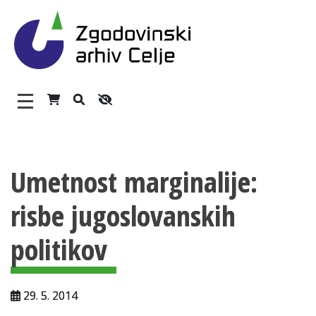
Zgodovinski arhiv Celje – H
Glavni meni
Vsebina strani
O arhivu
Umetnost marginalije:
Zaposleni
risbe jugoslovanskih
Povezave
Varstvo osebnih podatkov
politikov
Katalog informacij javnega značaja
29. 5. 2014
Zakonodaja