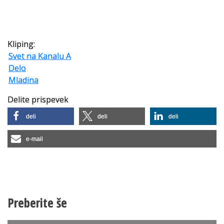
Kliping:
Svet na Kanalu A
Delo
Mladina
Delite prispevek
deli
deli
deli
e-mail
Preberite še