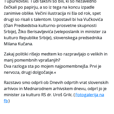
Tupurkovski. Tudi takšni so bili, ki so nezavedno
čečkali po papirju, a so iz tega na koncu izpadle
zanimive oblike. Večini ilustracija ni šla od rok, spet
drugi so risali s talentom. Izpostavil bi Iva Vučkovića
(član Predsedstva kulturno-prosvetne skupnosti
Srbije), Žiko Berisavljevića (veleposlanik in minister za
kulturo Republike Srbije), slovenskega predsednika
Milana Kučana.
Zakaj politiki rišejo medtem ko razpravljajo o velikih in
manj pomembnih vprašanjih?
Dva razloga sta po mojem najpomembnejša. Prvi je
nervoza, drugi dolgočasje.«
Razstavo smo odprli ob Dnevih odprtih vrat slovenskih
arhivov in Mednarodnem arhivskem dnevu, odprl jo je
minister za kulturo RS dr. Uroš Grilc. (
Fotogalerija na
fb
)