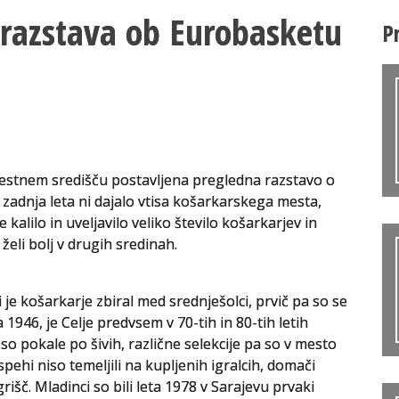
: razstava ob Eurobasketu
P
estnem središču postavljena pregledna razstavo o
i zadnja leta ni dajalo vtisa košarkarskega mesta,
 kalilo in uveljavilo veliko število košarkarjev in
 želi bolj v drugih sredinah.
 je košarkarje zbiral med srednješolci, prvič pa so se
a 1946, je Celje predvsem v 70-tih in 80-tih letih
so pokale po šivih, različne selekcije pa so v mesto
spehi niso temeljili na kupljenih igralcih, domači
igrišč. Mladinci so bili leta 1978 v Sarajevu prvaki