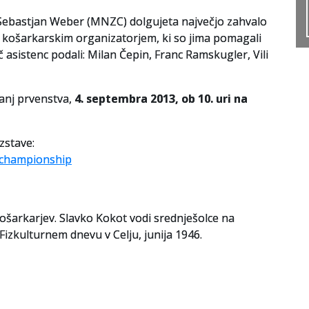
n Sebastjan Weber (MNZC) dolgujeta največjo zahvalo
m košarkarskim organizatorjem, ki so jima pomagali
č asistenc podali: Milan Čepin, Franc Ramskugler, Vili
vanj prvenstva,
4. septembra 2013, ob 10. uri na
zstave:
e championship
košarkarjev. Slavko Kokot vodi srednješolce na
izkulturnem dnevu v Celju, junija 1946.