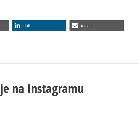
deli
e-mail
lje na Instagramu