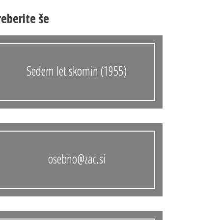
Anonimka
reberite še
Virtualni.ZAC
Publikacije
Sedem let skomin (1955)
osebno@zac.si