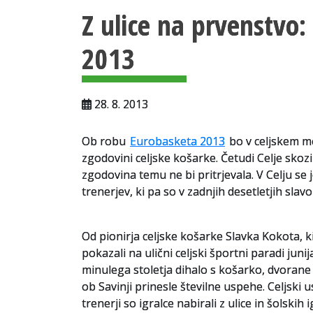
Z ulice na prvenstvo
2013
28. 8. 2013
Ob robu
Eurobasketa 2013
bo v celjskem m
zgodovini celjske košarke. Četudi Celje skoz
zgodovina temu ne bi pritrjevala. V Celju se je
trenerjev, ki pa so v zadnjih desetletjih slavo
Od pionirja celjske košarke Slavka Kokota, ki
pokazali na ulični celjski športni paradi junij
minulega stoletja dihalo s košarko, dvorane 
ob Savinji prinesle številne uspehe. Celjski u
trenerji so igralce nabirali z ulice in šolskih 