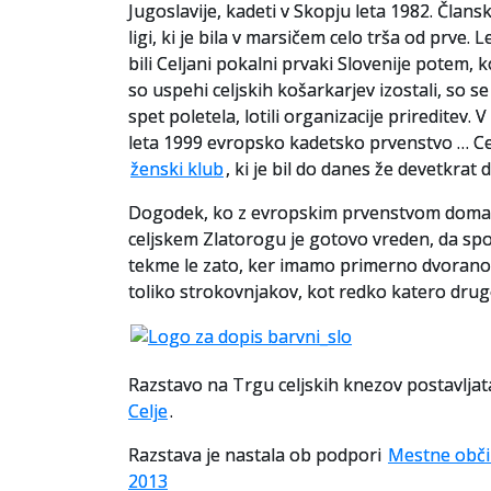
Jugoslavije, kadeti v Skopju leta 1982. Člansk
ligi, ki je bila v marsičem celo trša od prve.
bili Celjani pokalni prvaki Slovenije potem, 
so uspehi celjskih košarkarjev izostali, so se
spet poletela, lotili organizacije prireditev.
leta 1999 evropsko kadetsko prvenstvo … Cel
ženski klub
, ki je bil do danes že devetkrat
Dogodek, ko z evropskim prvenstvom domač
celjskem Zlatorogu je gotovo vreden, da sp
tekme le zato, ker imamo primerno dvorano, 
toliko strokovnjakov, kot redko katero dru
Razstavo na Trgu celjskih knezov postavljat
Celje
.
Razstava je nastala ob podpori
Mestne obči
2013