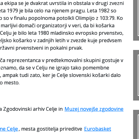
a ekipa se je dvakrat uvrstila in obstala v drugi zvezni
 Leta 1979 je bila celo na njenem pragu. Leta 1982 so
ko so v finalu popolnoma potolkli Olimpijo z 103:79. Ko
 marljivi domači organizatorji v veri, da bi košarka
 V Celju je bilo leta 1980 mladinsko evropsko prvenstvo,
jsko košarko v zadnjih letih v zvezde kuje predvsem
 državni prvenstveni in pokalni prvak.
a reprezentanca v predtekmovalni skupini gostuje v
oznamo, da se v Celju ne igrajo tako pomembne
ampak tudi zato, ker je Celje slovenski košarki dalo
go mesto.
a Zgodovinski arhiv Celje in
Muzej novejše zgodovine
ne Celje
, mesta gostitelja prireditve
Eurobasket