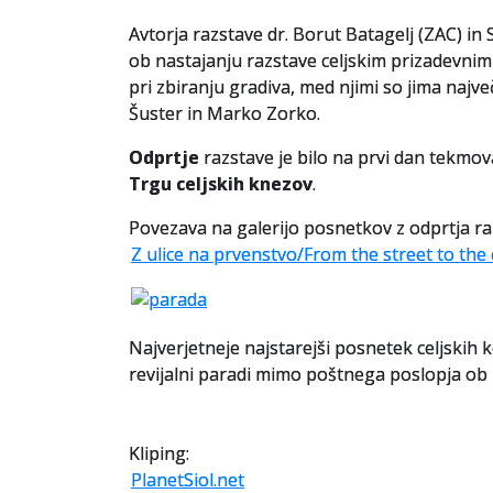
Avtorja razstave dr. Borut Batagelj (ZAC) i
ob nastajanju razstave celjskim prizadevni
pri zbiranju gradiva, med njimi so jima najve
Šuster in Marko Zorko.
Odprtje
razstave je bilo na prvi dan tekmo
Trgu celjskih knezov
.
Povezava na galerijo posnetkov z odprtja ra
Z ulice na prvenstvo/From the street to th
Najverjetneje najstarejši posnetek celjskih 
revijalni paradi mimo poštnega poslopja ob F
Kliping:
PlanetSiol.net