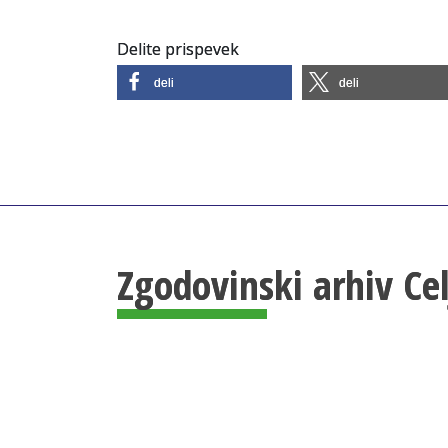
Delite prispevek
deli
deli
Zgodovinski arhiv Ce