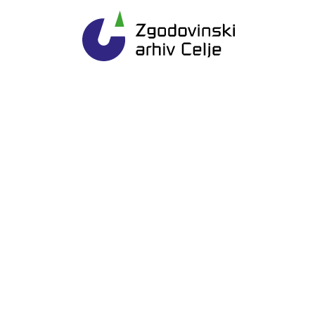
Gl
Zgodovinski arhiv Ce