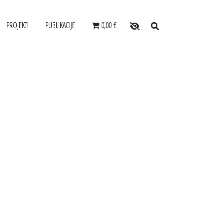
PROJEKTI
PUBLIKACIJE
0,00 €
O arhivu
OSABLJANJA ZA USLUŽBENCE
SLOVENSKI ELEKTRONSKI ARHIV
Zaposleni
ANONIMKA
Povezave
ARJALCEV
VIRTUALNI.ZAC
Varstvo osebnih podatkov
E
Katalog informacij javnega značaja
Zakonodaja
Za uporabnike
Vloga za upravne namene