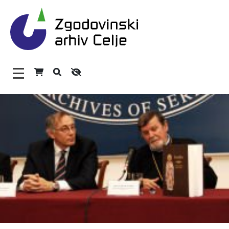
Zgodovinski arhiv Celje – H
Glavni meni
O arhivu
Zaposleni
Povezave
Varstvo osebnih podatkov
Katalog informacij javnega značaja
Zakonodaja