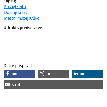
Kliping:
Posavje.info
Slovenski elektronski arhiv
Dolenjski list
Mestni muzej Krško
Anonimka
Utirnki s predstavitve:
Virtualni.ZAC
Publikacije
Delite prispevek
deli
deli
deli
e-mail