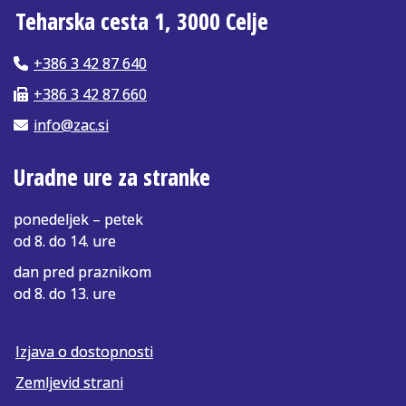
Teharska cesta 1, 3000 Celje
+386 3 42 87 640
+386 3 42 87 660
info@zac.si
Uradne ure za stranke
ponedeljek – petek
od 8. do 14. ure
dan pred praznikom
od 8. do 13. ure
Izjava o dostopnosti
Zemljevid strani