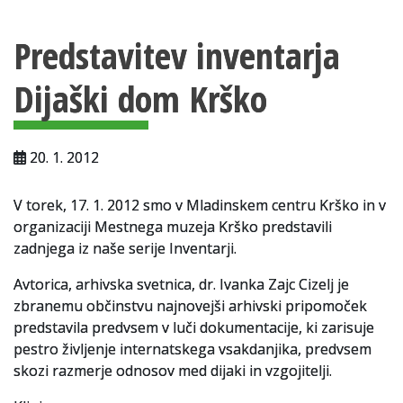
Vsebina strani
Za uporabnike
Predstavitev inventarja
Vloga za upravne namene
Dijaški dom Krško
Vloga za čitalnico
Vodnik po fondih in zbirkah
20. 1. 2012
VAČ – VIRTUALNA ARHIVSKA ČITALNICA
V torek, 17. 1. 2012 smo v Mladinskem centru Krško in v
Za ustvarjalce
organizaciji Mestnega muzeja Krško predstavili
Strokovna usposabljanja za uslužbence
zadnjega iz naše serije Inventarji.
Avtorica, arhivska svetnica, dr. Ivanka Zajc Cizelj je
Gradivo
zbranemu občinstvu najnovejši arhivski pripomoček
Register ustvarjalcev
predstavila predvsem v luči dokumentacije, ki zarisuje
pestro življenje internatskega vsakdanjika, predvsem
Arhivske škatle
skozi razmerje odnosov med dijaki in vzgojitelji.
Projekti