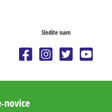
Sledite nam
e‑novice