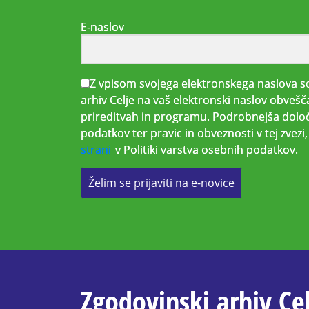
E-naslov
Z vpisom svojega elektronskega naslova so
arhiv Celje na vaš elektronski naslov obvešč
prireditvah in programu. Podrobnejša določ
podatkov ter pravic in obveznosti v tej zvez
strani
v Politiki varstva osebnih podatkov.
Želim se prijaviti na e-novice
Zgodovinski arhiv Cel