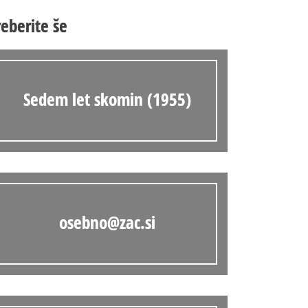
Anonimka
reberite še
Virtualni.ZAC
Publikacije
Sedem let skomin (1955)
osebno@zac.si