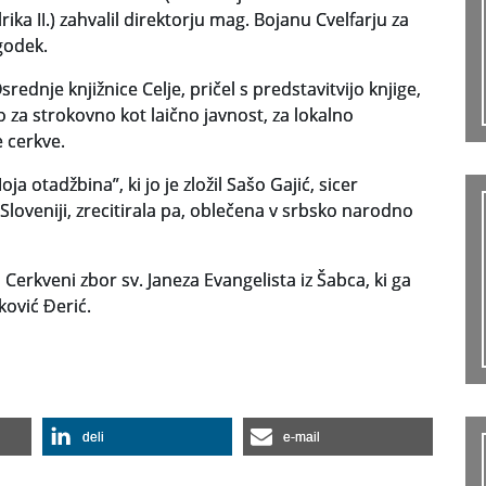
ika II.) zahvalil direktorju mag. Bojanu Cvelfarju za
godek.
dnje knjižnice Celje, pričel s predstavitvijo knjige,
 za strokovno kot laično javnost, za lokalno
 cerkve.
ja otadžbina”, ki jo je zložil Sašo Gajić, sicer
Sloveniji, zrecitirala pa, oblečena v srbsko narodno
Cerkveni zbor sv. Janeza Evangelista iz Šabca, ki ga
ović Đerić.
deli
e-mail