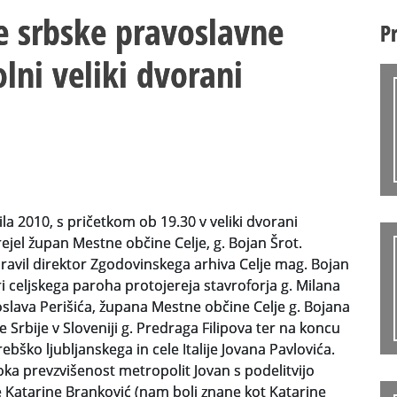
e srbske pravoslavne
P
olni veliki dvorani
la 2010, s pričetkom ob 19.30 v veliki dvorani
ejel župan Mestne občine Celje, g. Bojan Šrot.
dravil direktor Zgodovinskega arhiva Celje mag. Bojan
ri celjskega paroha protojereja stavroforja g. Milana
oslava Perišića, župana Mestne občine Celje g. Bojana
 Srbije v Sloveniji g. Predraga Filipova ter na koncu
ebško ljubljanskega in cele Italije Jovana Pavlovića.
isoka prevzvišenost metropolit Jovan s podelitvijo
e Katarine Branković (nam bolj znane kot Katarine