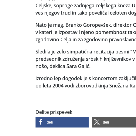
Celjske, soproge zadnjega celjskega kneza Ulr
ves njegov trud in tako poveličal celoten do
Nato je mag. Branko Goropevšek, direktor Osre
v kateri je izpostavil njeno pomembnost tako
zgodovino Celja in za zgodovino pravoslavne
Sledila je zelo simpatična recitacija pesmi “Mo
predsednik združenja srbskih književnikov v 
nošo, deklica Sara Gajić.
Izredno lep dogodek je s koncertom zaključil 
od leta 2004 vodi zborovodkinja Snežana Rak
Delite prispevek
deli
deli