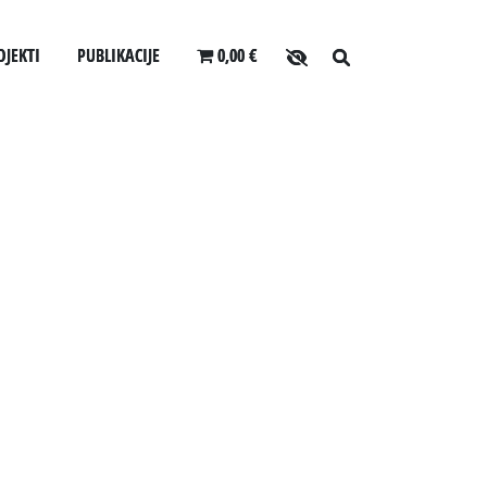
OJEKTI
PUBLIKACIJE
0,00 €
O arhivu
LJANJA ZA USLUŽBENCE
SLOVENSKI ELEKTRONSKI ARHIV
Zaposleni
ANONIMKA
Povezave
CEV
VIRTUALNI.ZAC
Varstvo osebnih podatkov
Katalog informacij javnega značaja
Zakonodaja
Za uporabnike
Vloga za upravne namene