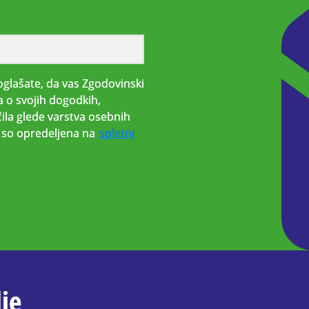
glašate, da vas Zgodovinski
a o svojih dogodkih,
ila glede varstva osebnih
i, so opredeljena na
spletni
je