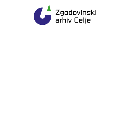
Gl
Zgodovinski arhiv Ce