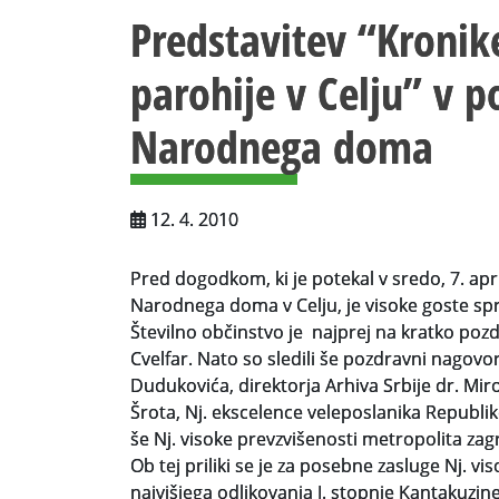
Predstavitev “Kronik
parohije v Celju” v p
Narodnega doma
12. 4. 2010
Pred dogodkom, ki je potekal v sredo, 7. apri
Narodnega doma v Celju, je visoke goste spr
Številno občinstvo je najprej na kratko poz
Cvelfar. Nato so sledili še pozdravni nagovo
Dudukovića, direktorja Arhiva Srbije dr. Mir
Šrota, Nj. ekscelence veleposlanika Republike
še Nj. visoke prevzvišenosti metropolita zagr
Ob tej priliki se je za posebne zasluge Nj. v
najvišjega odlikovanja I. stopnje Kantakuzin