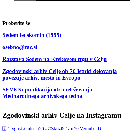
Preberite še
Sedem let skomin (1955)
osebno@zac.si
Razstava Sedem na Krekovem trgu v Celju
Zgodovinski arhiv Celje ob 70-letnici delovanja
povezuje arhiv, mesto in Evropo
SEVEN: publikacija ob obeleževanju
Mednarodnega arhivskega tedna
Zgodovinski arhiv Celje na Instagramu
🗓️ #avgust #koledar26 #70skozi6 #zac70 Veronika D