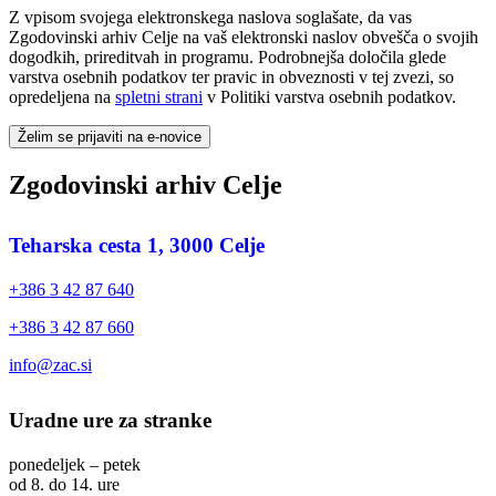
Z vpisom svojega elektronskega naslova soglašate, da vas
Zgodovinski arhiv Celje na vaš elektronski naslov obvešča o svojih
dogodkih, prireditvah in programu. Podrobnejša določila glede
varstva osebnih podatkov ter pravic in obveznosti v tej zvezi, so
opredeljena na
spletni strani
v Politiki varstva osebnih podatkov.
Želim se prijaviti na e-novice
Zgodovinski arhiv Celje
Teharska cesta 1, 3000 Celje
+386 3 42 87 640
+386 3 42 87 660
info@zac.si
Uradne ure za stranke
ponedeljek – petek
od 8. do 14. ure