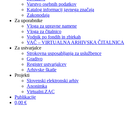
Varstvo osebnih podatkov
Katalog informacij javnega značaja
Zakonodaja
Za uporabnike
Vloga za upravne namene
Vloga za čitalnico
Vodnik po fondih in zbirkah
VAČ – VIRTUALNA ARHIVSKA ČITALNICA
Za ustvarjalce
Strokovna usposabljanja za uslužbence
Gradivo
Register ustvarjalcev
Arhivske škatle
Projekti
Slovenski elektronski arhiv
Anonimka
Virtualni.ZAC
Publikacije
0,00 €