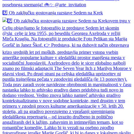
7️⃣ Ob zaključku gostovanja razstave Sedem na Krek