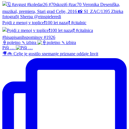
Pojdi z menoj v toplice❗️100 let nazaj❗️ #citalnic
🍦poletno 🍡izbira
Piši …
🎥🚲 Celje je gostilo snemanje priznane oddaje Invit