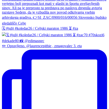
🗓️ #julij #koledar26 / Celjski maraton 1986 ⏳ #za
✏️ Opravljeno. @laurencepithie , zmagovalec 3. eta