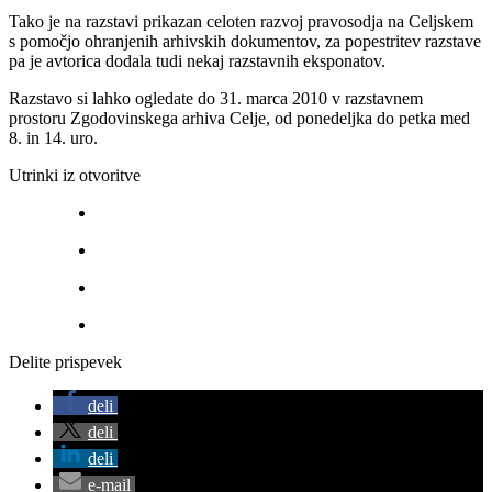
Tako je na razstavi prikazan celoten razvoj pravosodja na Celjskem
s pomočjo ohranjenih arhivskih dokumentov, za popestritev razstave
pa je avtorica dodala tudi nekaj razstavnih eksponatov.
Razstavo si lahko ogledate do 31. marca 2010 v razstavnem
prostoru Zgodovinskega arhiva Celje, od ponedeljka do petka med
8. in 14. uro.
Utrinki iz otvoritve
Delite prispevek
deli
deli
deli
e-mail