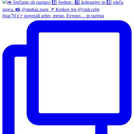
#zac70 👉 povezali arhiv, mesto, Evropo… in raztrga