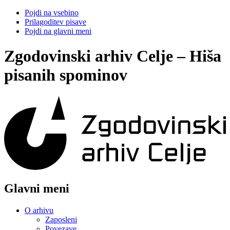
Pojdi na vsebino
Prilagoditev pisave
Pojdi na glavni meni
Zgodovinski arhiv Celje – Hiša
pisanih spominov
Glavni meni
O arhivu
Zaposleni
Povezave