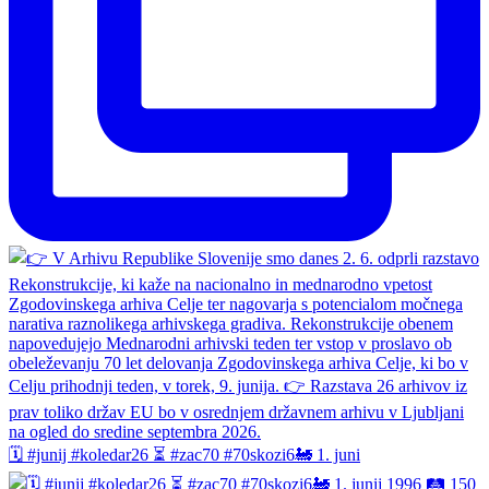
🗓️ #junij #koledar26 ⏳ #zac70 #70skozi6🚂 1. juni