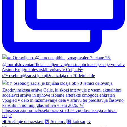
👉 osebno@zac.si je knjižna izdaja ob 70-letnici de
⏯️ Srečanje ob razstavi 7️⃣ Sedem : 6️⃣ kolesarjev