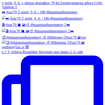
➡️ #zac70 🫆 torek, 9. 6. / 18h #hisapisanihspomino
🎬 #zac70 🐌 🧩🎨 #hisapisanihspominov 🫆➡️
🧐 #ekipapisanihspominov 🎨 #filtriramo 🫆#zac70 🧩ose
👉 V Arhivu Republike Slovenije smo danes 2. 6. odp