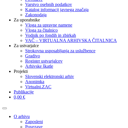
Varstvo osebnih podatkov
Katalog informacij javnega značaja
Zakonodaja
Za uporabnike
Vloga za upravne namene
Vloga za čitalnico
Vodnik po fondih in zbirkah
VAČ – VIRTUALNA ARHIVSKA ČITALNICA
Za ustvarjalce
Strokovna usposabljanja za uslužbence
Gradivo
Register ustvarjalcev
Arhivske škatle
Projekti
Slovenski elektronski arhiv
Anonimka
Virtualni.ZAC
Publikacije
0,00 €
O arhivu
Zaposleni
Povezave