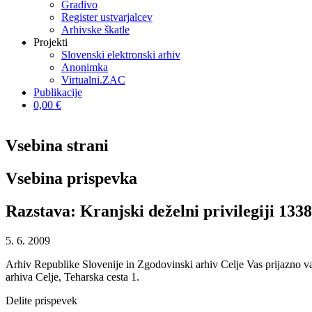
Gradivo
Register ustvarjalcev
Arhivske škatle
Projekti
Slovenski elektronski arhiv
Anonimka
Virtualni.ZAC
Publikacije
0,00 €
Vsebina strani
Vsebina prispevka
Razstava: Kranjski deželni privilegiji 133
5. 6. 2009
Arhiv Republike Slovenije in Zgodovinski arhiv Celje Vas prijazno v
arhiva Celje, Teharska cesta 1.
Delite prispevek