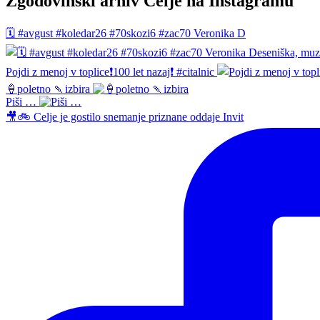
Zgodovinski arhiv Celje na Instagramu
🗓️ #avgust #koledar26 #70skozi6 #zac70 Veronika D
Pojdi z menoj v toplice❗️100 let nazaj❗️ #citalnic
🍦poletno 🍡izbira
Piši …
🎥🚲 Celje je gostilo snemanje priznane oddaje Invit