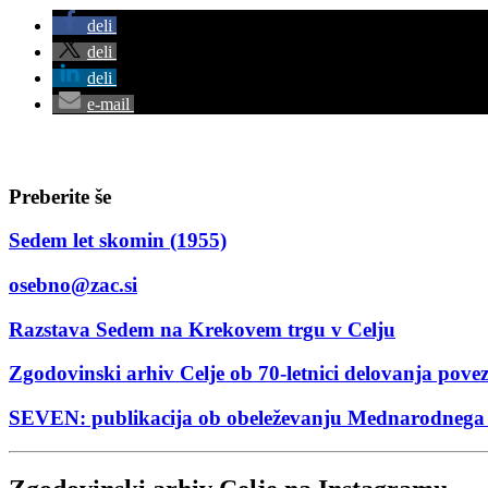
deli
deli
deli
e-mail
Preberite še
Sedem let skomin (1955)
osebno@zac.si
Razstava Sedem na Krekovem trgu v Celju
Zgodovinski arhiv Celje ob 70-letnici delovanja pove
SEVEN: publikacija ob obeleževanju Mednarodnega 