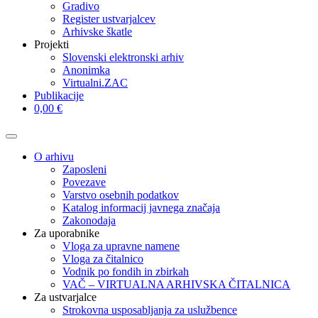
Gradivo
Register ustvarjalcev
Arhivske škatle
Projekti
Slovenski elektronski arhiv
Anonimka
Virtualni.ZAC
Publikacije
0,00 €
O arhivu
Zaposleni
Povezave
Varstvo osebnih podatkov
Katalog informacij javnega značaja
Zakonodaja
Za uporabnike
Vloga za upravne namene
Vloga za čitalnico
Vodnik po fondih in zbirkah
VAČ – VIRTUALNA ARHIVSKA ČITALNICA
Za ustvarjalce
Strokovna usposabljanja za uslužbence