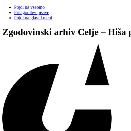
Pojdi na vsebino
Prilagoditev pisave
Pojdi na glavni meni
Zgodovinski arhiv Celje – Hiša