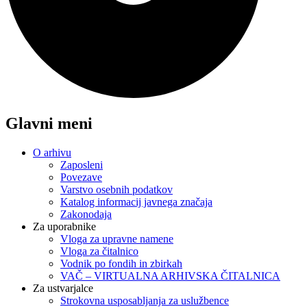
Glavni meni
O arhivu
Zaposleni
Povezave
Varstvo osebnih podatkov
Katalog informacij javnega značaja
Zakonodaja
Za uporabnike
Vloga za upravne namene
Vloga za čitalnico
Vodnik po fondih in zbirkah
VAČ – VIRTUALNA ARHIVSKA ČITALNICA
Za ustvarjalce
Strokovna usposabljanja za uslužbence