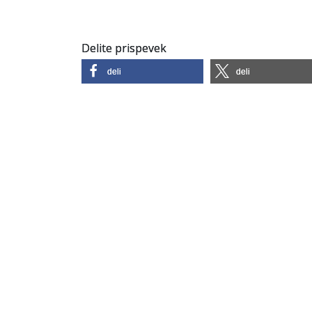
Delite prispevek
deli
deli