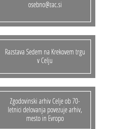
osebno@zac.si
Vloga za čitalnico
Vodnik po fondih in zbirkah
VAČ – VIRTUALNA ARHIVSKA ČITALNICA
Za ustvarjalce
Razstava Sedem na Krekovem trgu
Strokovna usposabljanja za uslužbence
v Celju
Gradivo
Register ustvarjalcev
Arhivske škatle
Zgodovinski arhiv Celje ob 70-
Projekti
letnici delovanja povezuje arhiv,
mesto in Evropo
Slovenski elektronski arhiv