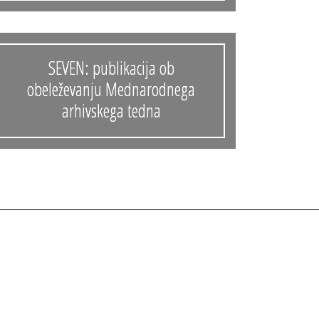
Anonimka
Virtualni.ZAC
Publikacije
SEVEN: publikacija ob
obeleževanju Mednarodnega
arhivskega tedna