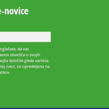
e‑novice
oglašate, da vas
aslov obvešča o svojih
jša določila glede varstva
tej zvezi, so opredeljena na
atkov.