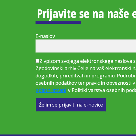
Prijavite se na naše 
E-naslov
Z vpisom svojega elektronskega naslova s
Zgodovinski arhiv Celje na vaš elektronski n
dogodkih, prireditvah in programu. Podrobne
osebnih podatkov ter pravic in obveznosti v 
spletni strani
v Politiki varstva osebnih pod
Želim se prijaviti na e-novice