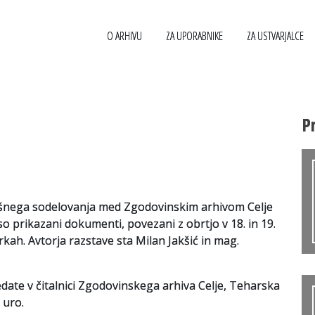
avni meni
lje – Hiša pisanih spominov
O ARHIVU
ZA UPORABNIKE
ZA USTVARJALCE
ZAPOSLENI
VLOGA ZA UPRAVNE NAMENE
STROKOVNA US
P
POVEZAVE
VLOGA ZA ČITALNICO
GRADIVO
VARSTVO OSEBNIH PODATKOV
VODNIK PO FONDIH IN ZBIRKAH
REGISTER UST
KATALOG INFORMACIJ JAVNEGA ZNAČAJA
VAČ – VIRTUALNA ARHIVSKA ČITALNICA
ARHIVSKE ŠKAT
šnega sodelovanja med Zgodovinskim arhivom Celje
ZAKONODAJA
so prikazani dokumenti, povezani z obrtjo v 18. in 19.
birkah. Avtorja razstave sta Milan Jakšić in mag.
date v čitalnici Zgodovinskega arhiva Celje, Teharska
 uro.