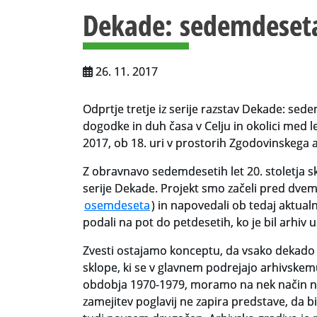
Dekade: sedemdeset
26. 11. 2017
Odprtje tretje iz serije razstav Dekade: sed
dogodke in duh časa v Celju in okolici med l
2017, ob 18. uri v prostorih Zgodovinskega a
Z obravnavo sedemdesetih let 20. stoletja sk
serije Dekade. Projekt smo začeli pred dve
osemdeseta
) in napovedali ob tedaj aktua
podali na pot do petdesetih, ko je bil arhiv 
Zvesti ostajamo konceptu, da vsako dekado 
sklope, ki se v glavnem podrejajo arhivskemu 
obdobja 1970-1979, moramo na nek način nare
zamejitev poglavij ne zapira predstave, da bi 