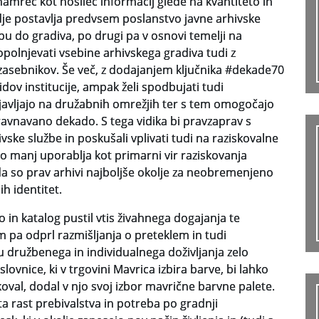
amreč kot nosilec informacij glede na kvantiteto in
edje postavlja predvsem poslanstvo javne arhivske
pu do gradiva, po drugi pa v osnovi temelji na
opolnjevati vsebine arhivskega gradiva tudi z
 zasebnikov. Še več, z dodajanjem ključnika #dekade70
idov institucije, ampak želi spodbujati tudi
avljajo na družabnih omrežjih ter s tem omogočajo
ravnavano dekado. S tega vidika bi pravzaprav s
vske službe in poskušali vplivati tudi na raziskovalne
no manj uporablja kot primarni vir raziskovanja
da so prav arhivi najboljše okolje za neobremenjeno
ih identitet.
n katalog pustil vtis živahnega dogajanja te
pa odprl razmišljanja o preteklem in tudi
družbenega in individualnega doživljanja zelo
lovnice, ki v trgovini Mavrica izbira barve, bi lahko
skoval, dodal v njo svoj izbor mavrične barvne palete.
ta rast prebivalstva in potreba po gradnji