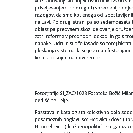
večstanovanjskih objektov in blokovskih soses
priseljevanjem od drugod) spremenijo dojema
razlogov, da smo kot enega od izpostavljenih
na Lavi. Po drugi strani pa so sedemdeseta 
oblast pa predvsem skozi delovanje družbenop
zatrl reforme v predhodni dekadi in ga s tren
napake. Odri in sijoče fasade so torej hkrat
pleskanja sistema, ki se je z manifestacijami 
kmalu obsojen na novi remont.
Fotografije SI_ZAC/1028 Fototeka Božič Mil
dediščine Celje.
Razstava in katalog sta kolektivno delo sode
posameznih poglavij so: Hedvika Zdovc (upra
Himmelreich (družbenopolitične organizacije