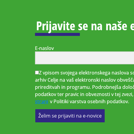
Prijavite se na naše 
E-naslov
Z vpisom svojega elektronskega naslova so
arhiv Celje na vaš elektronski naslov obvešč
prireditvah in programu. Podrobnejša določ
podatkov ter pravic in obveznosti v tej zvez
strani
v Politiki varstva osebnih podatkov.
Želim se prijaviti na e-novice