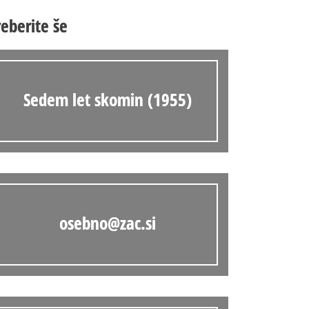
Anonimka
reberite še
Virtualni.ZAC
Publikacije
Sedem let skomin (1955)
osebno@zac.si