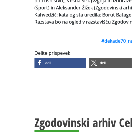
potrošništvo), Vesna Sirk (vzgoja in izobraže
(šport) in Aleksander Žižek (Zgodovinski arhiv
Kahvedžić; katalog sta uredila: Borut Batagelj
Razstava bo na ogled v razstavišču Zgodovin
#dekade70_na
Delite prispevek
deli
deli
Zgodovinski arhiv Ce