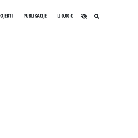
OJEKTI
PUBLIKACIJE
0,00 €
O arhivu
LJANJA ZA USLUŽBENCE
SLOVENSKI ELEKTRONSKI ARHIV
Zaposleni
ANONIMKA
Povezave
CEV
VIRTUALNI.ZAC
Varstvo osebnih podatkov
Katalog informacij javnega značaja
Zakonodaja
Za uporabnike
Vloga za upravne namene