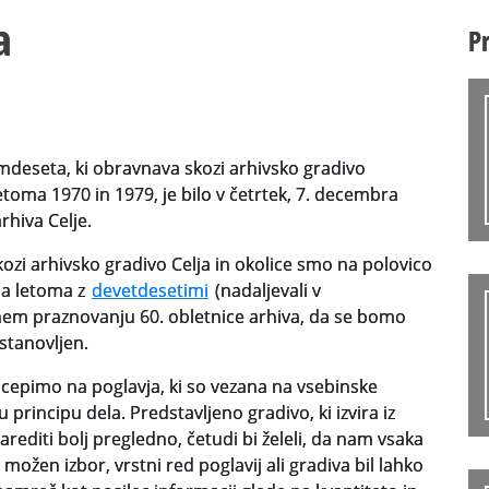
a
P
emdeseta, ki obravnava skozi arhivsko gradivo
etoma 1970 in 1979, je bilo v četrtek, 7. decembra
rhiva Celje.
ozi arhivsko gradivo Celja in okolice smo na polovico
ma letoma z
devetdesetimi
(nadaljevali v
lnem praznovanju 60. obletnice arhiva, da se bomo
ustanovljen.
cepimo na poglavja, ki so vezana na vsebinske
principu dela. Predstavljeno gradivo, ki izvira iz
diti bolj pregledno, četudi bi želeli, da nam vsaka
možen izbor, vrstni red poglavij ali gradiva bil lahko