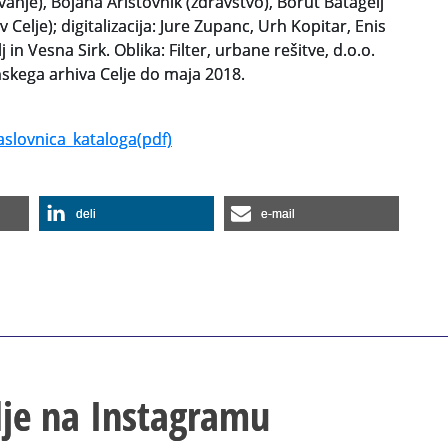
vanje), Bojana Aristovnik (zdravstvo), Borut Batagelj
 Celje); digitalizacija: Jure Zupanc, Urh Kopitar, Enis
 in Vesna Sirk. Oblika: Filter, urbane rešitve, d.o.o.
skega arhiva Celje do maja 2018.
slovnica_kataloga(pdf)
deli
e-mail
lje na Instagramu