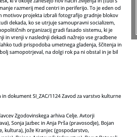
k, ki v okolje zanesejo nov način življenja in (tudi s
nje razmerij med centri in periferijo. To je eden od
 motivov projekta izbrali fotografijo gradnje blokov
tudi dekada, ko se utrjuje samoupravni socializem,
olitičnih organizacij gradi fasado sistemu, ki je
ji in vrenji v naslednji dekadi nažrejo vse gradbene
i lahko tudi prispodoba umetnega gladenja, ščitenja in
bolj samopotrjeval, na dolgi rok pa ni obstal in je bil
an in dokument SI_ZAC/1124 Zavod za varstvo kulturne
lavcev Zgodovinskega arhiva Celje. Avtorji
va), Sonja Jazbec in Anja Prša (pravosodje), Bojan
, kultura), Jože Kranjec (gospodarstvo,