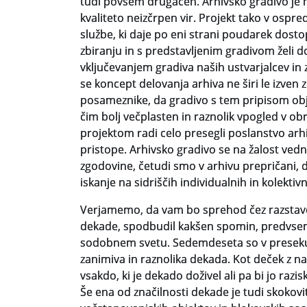
tudi povsem drugačen. Arhivsko gradivo je n
kvaliteto neizčrpen vir. Projekt tako v ospr
službe, ki daje po eni strani poudarek dosto
zbiranju in s predstavljenim gradivom želi d
vključevanjem gradiva naših ustvarjalcev in
se koncept delovanja arhiva ne širi le izven z
posameznike, da gradivo s tem pripisom obj
čim bolj večplasten in raznolik vpogled v ob
projektom radi celo presegli poslanstvo arhi
pristope. Arhivsko gradivo se na žalost ved
zgodovine, četudi smo v arhivu prepričani, 
iskanje na sidriščih individualnih in kolektivn
Verjamemo, da vam bo sprehod čez razstavo i
dekade, spodbudil kakšen spomin, predvsem 
sodobnem svetu. Sedemdeseta so v preseku 
zanimiva in raznolika dekada. Kot deček z nas
vsakdo, ki je dekado doživel ali pa bi jo razi
Še ena od značilnosti dekade je tudi skokovi