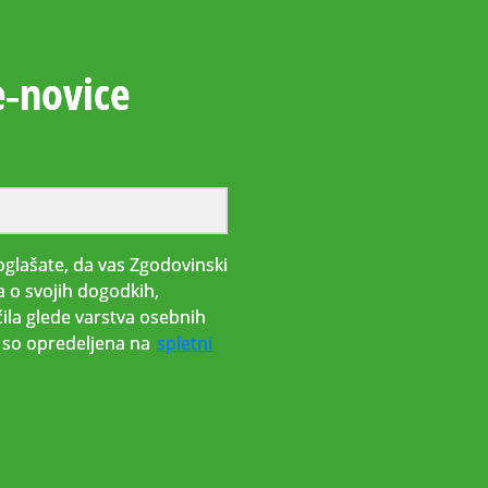
e‑novice
glašate, da vas Zgodovinski
a o svojih dogodkih,
ila glede varstva osebnih
i, so opredeljena na
spletni